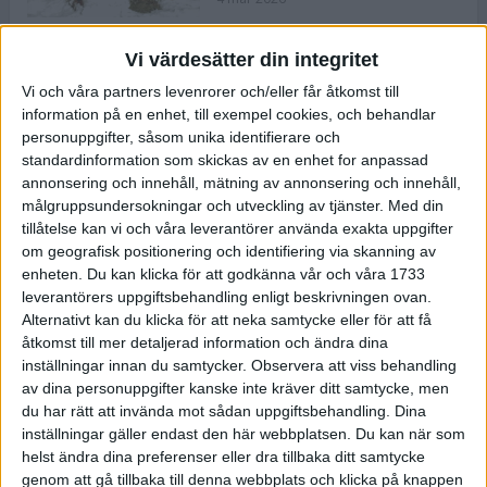
Vi värdesätter din integritet
ASICS NOVABLAST™ 5 – en mjuk
Vi och våra partners levenrorer och/eller får åtkomst till
och studsig mängdträningssko
information på en enhet, till exempel cookies, och behandlar
25 feb 2026
personuppgifter, såsom unika identifierare och
standardinformation som skickas av en enhet for anpassad
annonsering och innehåll, mätning av annonsering och innehåll,
ASICS GEL-KAYANO™ 32 – perfekt
målgruppsundersokningar och utveckling av tjänster.
Med din
för löparen som vill ha stabilitet
tillåtelse kan vi och våra leverantörer använda exakta uppgifter
och dämpning
om geografisk positionering och identifiering via skanning av
24 feb 2026
enheten. Du kan klicka för att godkänna vår och våra 1733
leverantörers uppgiftsbehandling enligt beskrivningen ovan.
Alternativt kan du klicka för att neka samtycke eller för att få
Sarah Lahti överlägsen vid
åtkomst till mer detaljerad information och ändra dina
terräng-SM
inställningar innan du samtycker.
Observera att viss behandling
20 okt 2025
av dina personuppgifter kanske inte kräver ditt samtycke, men
du har rätt att invända mot sådan uppgiftsbehandling. Dina
inställningar gäller endast den här webbplatsen. Du kan när som
helst ändra dina preferenser eller dra tillbaka ditt samtycke
Almgrens brons blev det stora
genom att gå tillbaka till denna webbplats och klicka på knappen