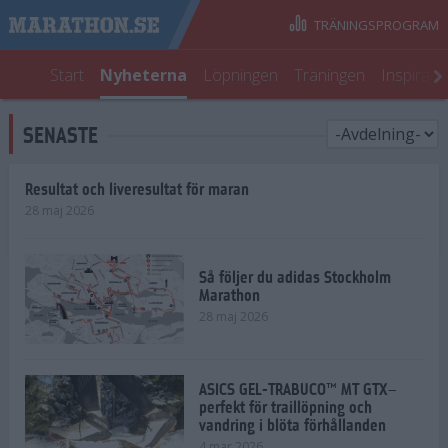
TRÄNINGSPROGRAM
Start
Nyheterna
Löpningen
Träningen
Inspirati
SENASTE
Resultat och liveresultat för maran
28 maj 2026
Så följer du adidas Stockholm
Marathon
28 maj 2026
ASICS GEL-TRABUCO™ MT GTX–
perfekt för traillöpning och
vandring i blöta förhållanden
4 mar 2026