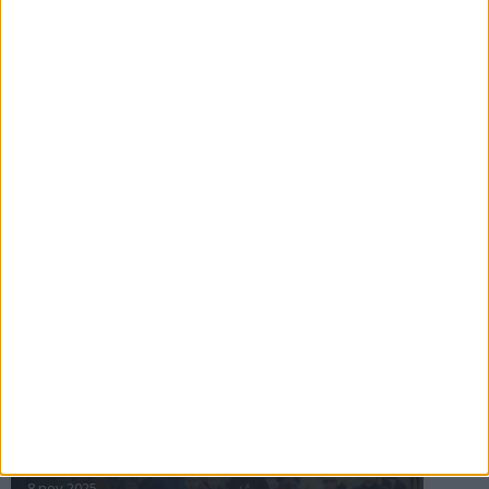
16 jul 2025
Bakslag för Almgren
11 jul 2025
Pihlströms tredje rekord
3 jul 2025
nästa ›
INTRESSANTA LOPP
Höstrusket • 8 november
8 nov 2025