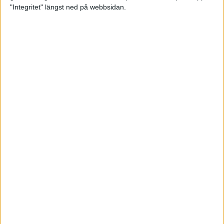
glädjeämnet för löparna i VM
"Integritet" längst ned på webbsidan.
23 sep 2025
Tufft väder för löparna i VM
11 sep 2025
Hanna Lindholm tog hem segern i
Tjejmilen 2025
6 sep 2025
Snabbaste segertiden på 12 år i
rekordstort adidas Stockholm
Halvmaraton
30 aug 2025