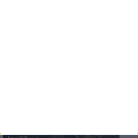
16 jul 2025
Bakslag för Almgren
11 jul 2025
Pihlströms tredje rekord
3 jul 2025
nästa ›
INTRESSANTA LOPP
Höstrusket • 8 november
8 nov 2025