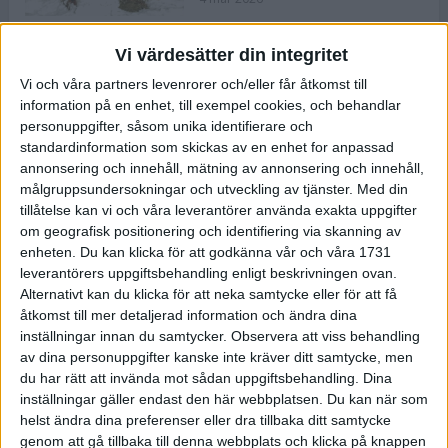
Vi värdesätter din integritet
ASICS NOVABLAST™ 5 – en mjuk
Vi och våra partners levenrorer och/eller får åtkomst till
och studsig mängdträningssko
information på en enhet, till exempel cookies, och behandlar
25 feb 2026
personuppgifter, såsom unika identifierare och
standardinformation som skickas av en enhet for anpassad
annonsering och innehåll, mätning av annonsering och innehåll,
ASICS GEL-KAYANO™ 32 – perfekt
målgruppsundersokningar och utveckling av tjänster.
Med din
för löparen som vill ha stabilitet
tillåtelse kan vi och våra leverantörer använda exakta uppgifter
och dämpning
om geografisk positionering och identifiering via skanning av
24 feb 2026
enheten. Du kan klicka för att godkänna vår och våra 1731
leverantörers uppgiftsbehandling enligt beskrivningen ovan.
Alternativt kan du klicka för att neka samtycke eller för att få
Sarah Lahti överlägsen vid
åtkomst till mer detaljerad information och ändra dina
terräng-SM
inställningar innan du samtycker.
Observera att viss behandling
20 okt 2025
av dina personuppgifter kanske inte kräver ditt samtycke, men
du har rätt att invända mot sådan uppgiftsbehandling. Dina
inställningar gäller endast den här webbplatsen. Du kan när som
helst ändra dina preferenser eller dra tillbaka ditt samtycke
Almgrens brons blev det stora
genom att gå tillbaka till denna webbplats och klicka på knappen