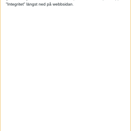
glädjeämnet för löparna i VM
"Integritet" längst ned på webbsidan.
23 sep 2025
Tufft väder för löparna i VM
11 sep 2025
Hanna Lindholm tog hem segern i
Tjejmilen 2025
6 sep 2025
Snabbaste segertiden på 12 år i
rekordstort adidas Stockholm
Halvmaraton
30 aug 2025