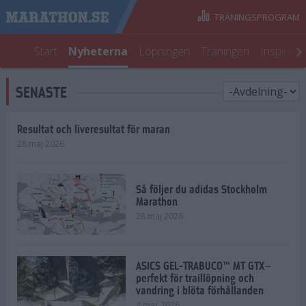
TRÄNINGSPROGRAM
Start
Nyheterna
Löpningen
Träningen
Inspirati
SENASTE
Resultat och liveresultat för maran
28 maj 2026
Så följer du adidas Stockholm
Marathon
28 maj 2026
ASICS GEL-TRABUCO™ MT GTX–
perfekt för traillöpning och
vandring i blöta förhållanden
4 mar 2026