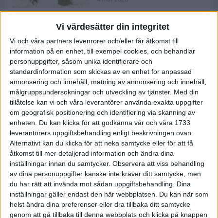
Vi värdesätter din integritet
ASICS NOVABLAST™ 5 – en mjuk
Vi och våra partners levenrorer och/eller får åtkomst till
och studsig mängdträningssko
information på en enhet, till exempel cookies, och behandlar
25 feb 2026
personuppgifter, såsom unika identifierare och
standardinformation som skickas av en enhet for anpassad
annonsering och innehåll, mätning av annonsering och innehåll,
ASICS GEL-KAYANO™ 32 – perfekt
målgruppsundersokningar och utveckling av tjänster.
Med din
för löparen som vill ha stabilitet
tillåtelse kan vi och våra leverantörer använda exakta uppgifter
och dämpning
om geografisk positionering och identifiering via skanning av
24 feb 2026
enheten. Du kan klicka för att godkänna vår och våra 1733
leverantörers uppgiftsbehandling enligt beskrivningen ovan.
Alternativt kan du klicka för att neka samtycke eller för att få
Sarah Lahti överlägsen vid
åtkomst till mer detaljerad information och ändra dina
terräng-SM
inställningar innan du samtycker.
Observera att viss behandling
20 okt 2025
av dina personuppgifter kanske inte kräver ditt samtycke, men
du har rätt att invända mot sådan uppgiftsbehandling. Dina
inställningar gäller endast den här webbplatsen. Du kan när som
helst ändra dina preferenser eller dra tillbaka ditt samtycke
Almgrens brons blev det stora
genom att gå tillbaka till denna webbplats och klicka på knappen