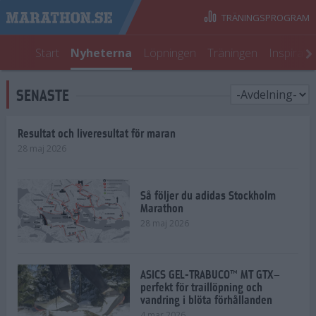
TRÄNINGSPROGRAM
Start
Nyheterna
Löpningen
Träningen
Inspirati
SENASTE
Resultat och liveresultat för maran
28 maj 2026
Så följer du adidas Stockholm
Marathon
28 maj 2026
ASICS GEL-TRABUCO™ MT GTX–
perfekt för traillöpning och
vandring i blöta förhållanden
4 mar 2026