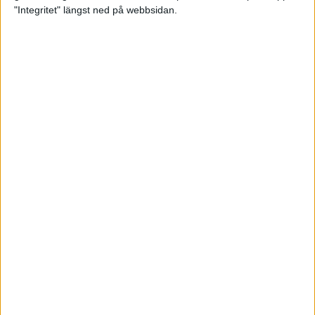
glädjeämnet för löparna i VM
"Integritet" längst ned på webbsidan.
23 sep 2025
Tufft väder för löparna i VM
11 sep 2025
Hanna Lindholm tog hem segern i
Tjejmilen 2025
6 sep 2025
Snabbaste segertiden på 12 år i
rekordstort adidas Stockholm
Halvmaraton
30 aug 2025