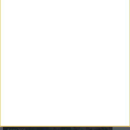
16 jul 2025
Bakslag för Almgren
11 jul 2025
Pihlströms tredje rekord
3 jul 2025
nästa ›
INTRESSANTA LOPP
Höstrusket • 8 november
8 nov 2025