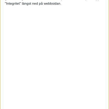
glädjeämnet för löparna i VM
"Integritet" längst ned på webbsidan.
23 sep 2025
Tufft väder för löparna i VM
11 sep 2025
Hanna Lindholm tog hem segern i
Tjejmilen 2025
6 sep 2025
Snabbaste segertiden på 12 år i
rekordstort adidas Stockholm
Halvmaraton
30 aug 2025