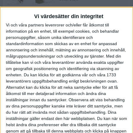
Vi värdesätter din integritet
ASICS NOVABLAST™ 5 – en mjuk
Vi och våra partners levenrorer och/eller får åtkomst till
och studsig mängdträningssko
information på en enhet, till exempel cookies, och behandlar
25 feb 2026
personuppgifter, såsom unika identifierare och
standardinformation som skickas av en enhet for anpassad
annonsering och innehåll, mätning av annonsering och innehåll,
ASICS GEL-KAYANO™ 32 – perfekt
målgruppsundersokningar och utveckling av tjänster.
Med din
för löparen som vill ha stabilitet
tillåtelse kan vi och våra leverantörer använda exakta uppgifter
och dämpning
om geografisk positionering och identifiering via skanning av
24 feb 2026
enheten. Du kan klicka för att godkänna vår och våra 1733
leverantörers uppgiftsbehandling enligt beskrivningen ovan.
Alternativt kan du klicka för att neka samtycke eller för att få
Sarah Lahti överlägsen vid
åtkomst till mer detaljerad information och ändra dina
terräng-SM
inställningar innan du samtycker.
Observera att viss behandling
20 okt 2025
av dina personuppgifter kanske inte kräver ditt samtycke, men
du har rätt att invända mot sådan uppgiftsbehandling. Dina
inställningar gäller endast den här webbplatsen. Du kan när som
helst ändra dina preferenser eller dra tillbaka ditt samtycke
Almgrens brons blev det stora
genom att gå tillbaka till denna webbplats och klicka på knappen