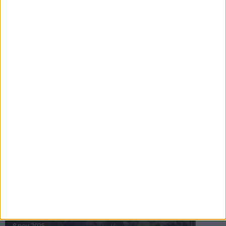
16 jul 2025
Bakslag för Almgren
11 jul 2025
Pihlströms tredje rekord
3 jul 2025
nästa ›
INTRESSANTA LOPP
Höstrusket • 8 november
8 nov 2025