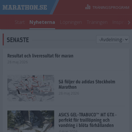
TRÄNINGSPROGRAM
Start
Nyheterna
Löpningen
Träningen
Inspirati
SENASTE
Resultat och liveresultat för maran
28 maj 2026
Så följer du adidas Stockholm
Marathon
28 maj 2026
ASICS GEL-TRABUCO™ MT GTX–
perfekt för traillöpning och
vandring i blöta förhållanden
4 mar 2026