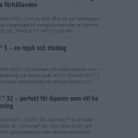
ta förhållanden
 ASICS | Om du letar efter ett par terrängskor
niga skogsstigar till steniga backar utan att tumma
ICS GEL-TRABUCO™ MT GTX ett rikti...
 5 – en mjuk och studsig
D ASICS | En bekväm och stabil löparsko som
 dämpning och sköna studs. ASICS NOVABLAST™ 5
passar utmärkt både till vardagsträning och ...
 32 – perfekt för löparen som vill ha
pning
ED ASICS | ASICS GEL-KAYANO™ 32 är stabil
foten. En ”ombonad” sko som sitter skönt runt
 för nybörjarlöparen eller den som prioritera...