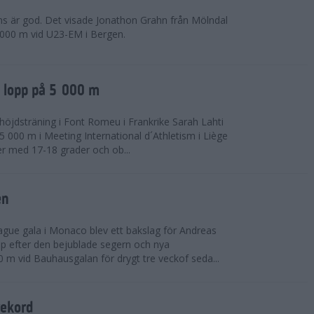
ns är god. Det visade Jonathon Grahn från Mölndal
 000 m vid U23-EM i Bergen.
a lopp på 5 000 m
höjdsträning i Font Romeu i Frankrike Sarah Lahti
 000 m i Meeting International d´Athletism i Liège
der med 17-18 grader och ob...
en
ue gala i Monaco blev ett bakslag för Andreas
opp efter den bejublade segern och nya
 m vid Bauhausgalan för drygt tre veckof seda...
rekord