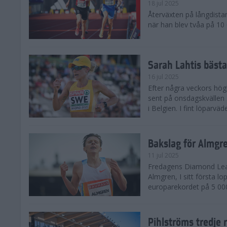
18 jul 2025
Återväxten på långdista
när han blev tvåa på 10
Sarah Lahtis bäst
16 jul 2025
Efter några veckors hög
sent på onsdagskvällen 5
i Belgien. I fint löparvä
Bakslag för Almgr
11 jul 2025
Fredagens Diamond Leag
Almgren, I sitt första l
europarekordet på 5 000
Pihlströms tredje 