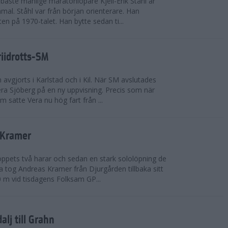
bäste manlige maratonlöpare Kjell-Erik Ståhl är
mal. Ståhl var från början orienterare. Han
ten på 1970-talet. Han bytte sedan ti...
riidrotts-SM
en avgjorts i Karlstad och i Kil. När SM avslutades
a Sjöberg på en ny uppvisning. Precis som när
m satte Vera nu hög fart från ...
 Kramer
 loppets två harar och sedan en stark sololöpning de
 tog Andreas Kramer från Djurgården tillbaka sitt
 m vid tisdagens Folksam GP...
alj till Grahn