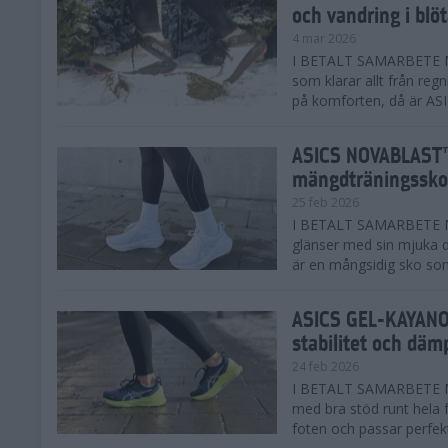
och vandring i blö
4 mar 2026
I BETALT SAMARBETE MED
som klarar allt från reg
på komforten, då är AS
ASICS NOVABLAST™
mängdträningssko
25 feb 2026
I BETALT SAMARBETE ME
glänser med sin mjuka
är en mångsidig sko som 
ASICS GEL-KAYANO™
stabilitet och däm
24 feb 2026
I BETALT SAMARBETE M
med bra stöd runt hela 
foten och passar perfekt