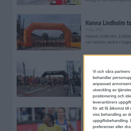
Hanna Lindholm to
6 sep 2025
Hanna Lindholm, Eskilstu
var hennes andra i lopp
Snabbaste segertid
Stockholm Halvma
Vi och våra partners 
30 aug 2025
behandlar personuppg
Ett slutsålt och rekord
anpassad annonserin
nästintill perfekt löparv
utveckling av tjänster
var 19,866 löpare anmäld
positionering och id
leverantörers uppgift
för att få åtkomst ti
Löparna viktiga n
viss behandling av d
26 aug 2025
uppgiftsbehandling. 
Den hundrade upplagan 
preferenser eller dra