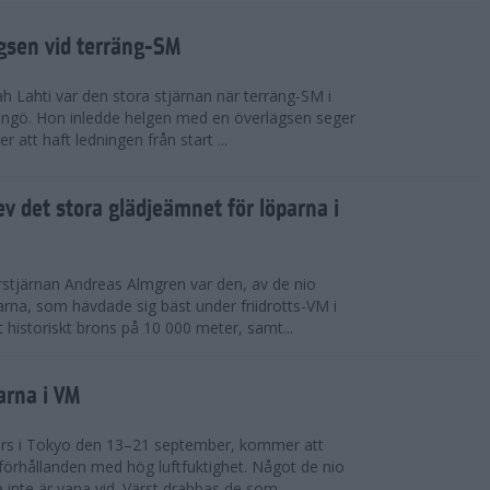
ägsen vid terräng-SM
h Lahti var den stora stjärnan när terräng-SM i
ingö. Hon inledde helgen med en överlägsen seger
 att haft ledningen från start ...
v det stora glädjeämnet för löparna i
stjärnan Andreas Almgren var den, av de nio
rna, som hävdade sig bäst under friidrotts-VM i
 historiskt brons på 10 000 meter, samt...
arna i VM
örs i Tokyo den 13–21 september, kommer att
förhållanden med hög luftfuktighet. Något de nio
inte är vana vid. Värst drabbas de som...