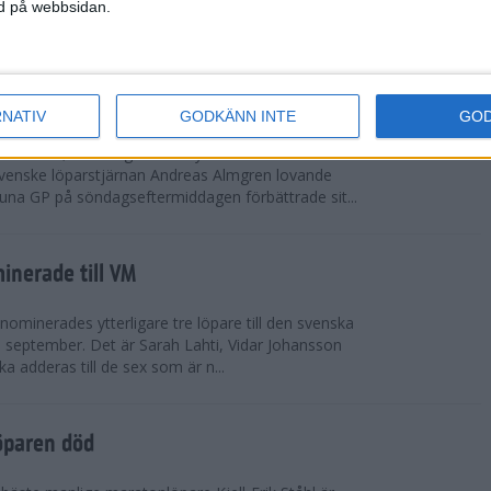
vgjordes inför fullsatta läktare på Stockholms
ned på webbsidan.
 seger i både dam- och herrkampen, delvi...
r Almgren testade VM-formen
RNATIV
GODKÄNN INTE
GO
drotts-VM, som avgörs i Tokyo den 13-21
venske löparstjärnan Andreas Almgren lovande
tuna GP på söndagseftermiddagen förbättrade sit...
inerade till VM
ominerades ytterligare tre löpare till den svenska
i september. Det är Sarah Lahti, Vidar Johansson
 adderas till de sex som är n...
öparen död