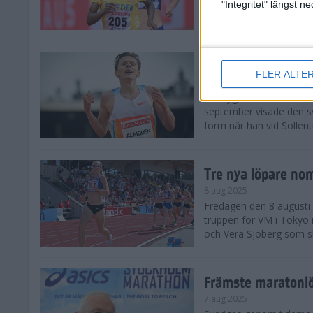
landskamp i friidrott, a
"Integritet" längst 
Stadion. Det blev svensk
Svenskt rekord nä
FLER ALTE
10 aug 2025
En dryg månad före frii
september visade den s
form när han vid Sollen
Tre nya löpare nom
8 aug 2025
Fredagen den 8 augusti n
truppen för VM i Tokyo 
och Vera Sjöberg som ska
Främste maratonl
7 aug 2025