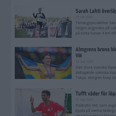
Sarah Lahti överl
20 okt 2025
Terrängspecialisten Sara
helgen avgjordes på Lid
på korta banan 4 km efter
Almgrens brons ble
VM
23 sep 2025
Den stora svenska löpar
deltagande svenska löpa
Tokyo. Almgren knep ett
Tufft väder för löp
11 sep 2025
Friidrotts-VM, som avg
bjuda på varma tävlings
uttagna svenska löparna 