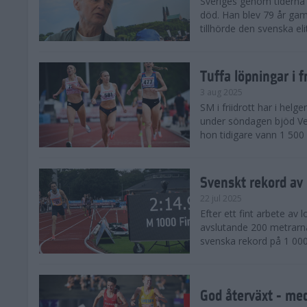
Sveriges genom tiderna 
död. Han blev 79 år gam
tillhörde den svenska eli
Tuffa löpningar i f
3 aug 2025
SM i friidrott har i helg
under söndagen bjöd Ver
hon tidigare vann 1 500 
Svenskt rekord av
22 jul 2025
Efter ett fint arbete av
avslutande 200 metrarna
svenska rekord på 1 000
God återväxt - med