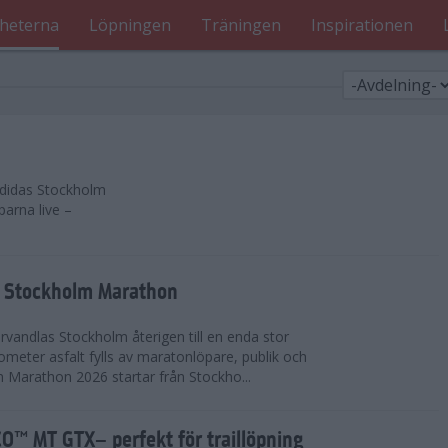
heterna
Löpningen
Träningen
Inspirationen
 adidas Stockholm
parna live –
as Stockholm Marathon
vandlas Stockholm återigen till en enda stor
lometer asfalt fylls av maratonlöpare, publik och
 Marathon 2026 startar från Stockho...
™ MT GTX– perfekt för traillöpning