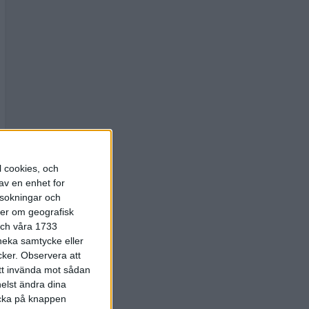
l cookies, och
av en enhet for
rsokningar och
ter om geografisk
 och våra 1733
 neka samtycke eller
cker.
Observera att
att invända mot sådan
elst ändra dina
licka på knappen