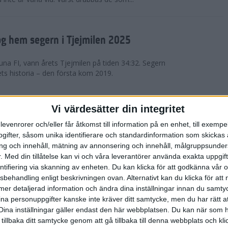
g hem segern i Tjejmilen 2025
na FI, vann årets Tjejmilen på tiden 34:32. Segern
ets historia – den första kom 2019.
en på 12 år i rekordstort adidas
Vi värdesätter din integritet
raton
levenrorer och/eller får åtkomst till information på en enhet, till exempe
ifter, såsom unika identifierare och standardinformation som skickas 
stort adidas Stockholm Halvmaraton avgjordes i
g och innehåll, mätning av annonsering och innehåll, målgruppsunde
äder. 18 grader, mulet och väldigt lite vind. Totalt
.
Med din tillåtelse kan vi och våra leverantörer använda exakta uppgif
a, varav 15,807 kom till sta...
entifiering via skanning av enheten. Du kan klicka för att godkänna vår
sbehandling enligt beskrivningen ovan. Alternativt kan du klicka för att
ll mer detaljerad information och ändra dina inställningar innan du samty
är Sverige vann Finnkampen
ina personuppgifter kanske inte kräver ditt samtycke, men du har rätt 
Dina inställningar gäller endast den här webbplatsen. Du kan när som h
av Finnkampen, världens äldsta och största
 tillbaka ditt samtycke genom att gå tillbaka till denna webbplats och k