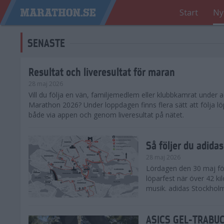
Start
Ny
SENASTE
Resultat och liveresultat för maran
28 maj 2026
​Vill du följa en vän, familjemedlem eller klubbkamrat under
Marathon 2026? Under loppdagen finns flera sätt att följa lö
både via appen och genom liveresultat på nätet.
Så följer du adid
28 maj 2026
Lördagen den 30 maj för
löparfest när över 42 ki
musik. adidas Stockholm
ASICS GEL-TRABUCO