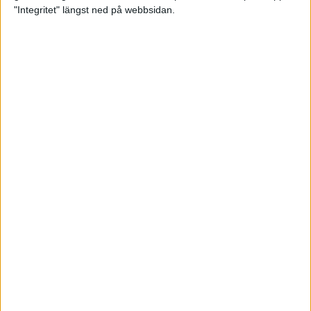
glädjeämnet för löparna i VM
"Integritet" längst ned på webbsidan.
23 sep 2025
Tufft väder för löparna i VM
11 sep 2025
Hanna Lindholm tog hem segern i
Tjejmilen 2025
6 sep 2025
Snabbaste segertiden på 12 år i
rekordstort adidas Stockholm
Halvmaraton
30 aug 2025