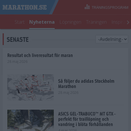
TRÄNINGSPROGRAM
Start
Nyheterna
Löpningen
Träningen
Inspirati
SENASTE
Resultat och liveresultat för maran
28 maj 2026
Så följer du adidas Stockholm
Marathon
28 maj 2026
ASICS GEL-TRABUCO™ MT GTX–
perfekt för traillöpning och
vandring i blöta förhållanden
4 mar 2026