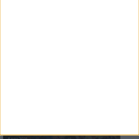
16 jul 2025
Bakslag för Almgren
11 jul 2025
Pihlströms tredje rekord
3 jul 2025
nästa ›
INTRESSANTA LOPP
Höstrusket • 8 november
8 nov 2025