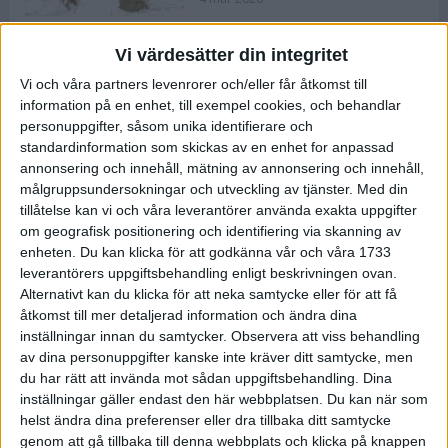
Vi värdesätter din integritet
ASICS NOVABLAST™ 5 – en mjuk
Vi och våra partners levenrorer och/eller får åtkomst till
och studsig mängdträningssko
information på en enhet, till exempel cookies, och behandlar
25 feb 2026
personuppgifter, såsom unika identifierare och
standardinformation som skickas av en enhet for anpassad
annonsering och innehåll, mätning av annonsering och innehåll,
ASICS GEL-KAYANO™ 32 – perfekt
målgruppsundersokningar och utveckling av tjänster.
Med din
för löparen som vill ha stabilitet
tillåtelse kan vi och våra leverantörer använda exakta uppgifter
och dämpning
om geografisk positionering och identifiering via skanning av
24 feb 2026
enheten. Du kan klicka för att godkänna vår och våra 1733
leverantörers uppgiftsbehandling enligt beskrivningen ovan.
Alternativt kan du klicka för att neka samtycke eller för att få
Sarah Lahti överlägsen vid
åtkomst till mer detaljerad information och ändra dina
terräng-SM
inställningar innan du samtycker.
Observera att viss behandling
20 okt 2025
av dina personuppgifter kanske inte kräver ditt samtycke, men
du har rätt att invända mot sådan uppgiftsbehandling. Dina
inställningar gäller endast den här webbplatsen. Du kan när som
helst ändra dina preferenser eller dra tillbaka ditt samtycke
Almgrens brons blev det stora
genom att gå tillbaka till denna webbplats och klicka på knappen