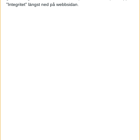
glädjeämnet för löparna i VM
"Integritet" längst ned på webbsidan.
23 sep 2025
Tufft väder för löparna i VM
11 sep 2025
Hanna Lindholm tog hem segern i
Tjejmilen 2025
6 sep 2025
Snabbaste segertiden på 12 år i
rekordstort adidas Stockholm
Halvmaraton
30 aug 2025