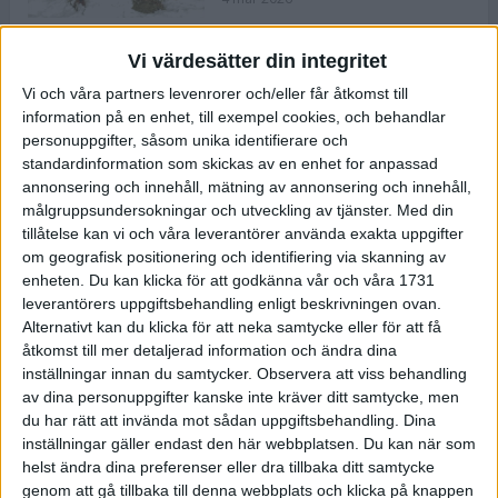
Vi värdesätter din integritet
ASICS NOVABLAST™ 5 – en mjuk
Vi och våra partners levenrorer och/eller får åtkomst till
och studsig mängdträningssko
information på en enhet, till exempel cookies, och behandlar
25 feb 2026
personuppgifter, såsom unika identifierare och
standardinformation som skickas av en enhet for anpassad
annonsering och innehåll, mätning av annonsering och innehåll,
ASICS GEL-KAYANO™ 32 – perfekt
målgruppsundersokningar och utveckling av tjänster.
Med din
för löparen som vill ha stabilitet
tillåtelse kan vi och våra leverantörer använda exakta uppgifter
och dämpning
om geografisk positionering och identifiering via skanning av
24 feb 2026
enheten. Du kan klicka för att godkänna vår och våra 1731
leverantörers uppgiftsbehandling enligt beskrivningen ovan.
Alternativt kan du klicka för att neka samtycke eller för att få
Sarah Lahti överlägsen vid
åtkomst till mer detaljerad information och ändra dina
terräng-SM
inställningar innan du samtycker.
Observera att viss behandling
20 okt 2025
av dina personuppgifter kanske inte kräver ditt samtycke, men
du har rätt att invända mot sådan uppgiftsbehandling. Dina
inställningar gäller endast den här webbplatsen. Du kan när som
helst ändra dina preferenser eller dra tillbaka ditt samtycke
Almgrens brons blev det stora
genom att gå tillbaka till denna webbplats och klicka på knappen