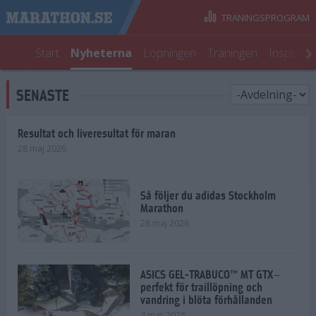
TRÄNINGSPROGRAM
Start
Nyheterna
Löpningen
Träningen
Inspirati
SENASTE
Resultat och liveresultat för maran
28 maj 2026
Så följer du adidas Stockholm
Marathon
28 maj 2026
ASICS GEL-TRABUCO™ MT GTX–
perfekt för traillöpning och
vandring i blöta förhållanden
4 mar 2026