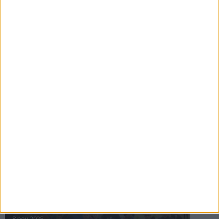
16 jul 2025
Bakslag för Almgren
11 jul 2025
Pihlströms tredje rekord
3 jul 2025
nästa ›
INTRESSANTA LOPP
Höstrusket • 8 november
8 nov 2025