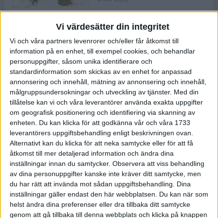
Vi värdesätter din integritet
ASICS NOVABLAST™ 5 – en mjuk
Vi och våra partners levenrorer och/eller får åtkomst till
och studsig mängdträningssko
information på en enhet, till exempel cookies, och behandlar
25 feb 2026
personuppgifter, såsom unika identifierare och
standardinformation som skickas av en enhet for anpassad
annonsering och innehåll, mätning av annonsering och innehåll,
ASICS GEL-KAYANO™ 32 – perfekt
målgruppsundersokningar och utveckling av tjänster.
Med din
för löparen som vill ha stabilitet
tillåtelse kan vi och våra leverantörer använda exakta uppgifter
och dämpning
om geografisk positionering och identifiering via skanning av
24 feb 2026
enheten. Du kan klicka för att godkänna vår och våra 1733
leverantörers uppgiftsbehandling enligt beskrivningen ovan.
Alternativt kan du klicka för att neka samtycke eller för att få
Sarah Lahti överlägsen vid
åtkomst till mer detaljerad information och ändra dina
terräng-SM
inställningar innan du samtycker.
Observera att viss behandling
20 okt 2025
av dina personuppgifter kanske inte kräver ditt samtycke, men
du har rätt att invända mot sådan uppgiftsbehandling. Dina
inställningar gäller endast den här webbplatsen. Du kan när som
helst ändra dina preferenser eller dra tillbaka ditt samtycke
Almgrens brons blev det stora
genom att gå tillbaka till denna webbplats och klicka på knappen