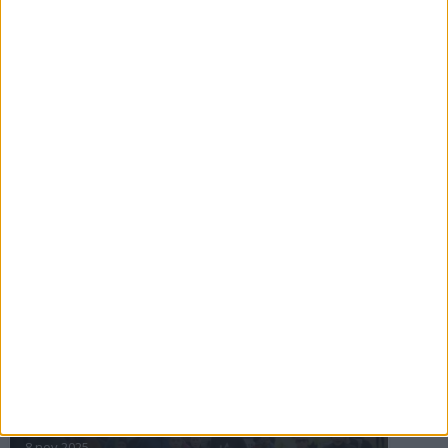
16 jul 2025
Bakslag för Almgren
11 jul 2025
Pihlströms tredje rekord
3 jul 2025
nästa ›
INTRESSANTA LOPP
Höstrusket • 8 november
8 nov 2025