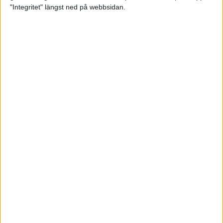
glädjeämnet för löparna i VM
"Integritet" längst ned på webbsidan.
23 sep 2025
Tufft väder för löparna i VM
11 sep 2025
Hanna Lindholm tog hem segern i
Tjejmilen 2025
6 sep 2025
Snabbaste segertiden på 12 år i
rekordstort adidas Stockholm
Halvmaraton
30 aug 2025