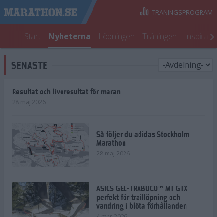
TRÄNINGSPROGRAM
Start
Nyheterna
Löpningen
Träningen
Inspirati
SENASTE
Resultat och liveresultat för maran
28 maj 2026
Så följer du adidas Stockholm
Marathon
28 maj 2026
ASICS GEL-TRABUCO™ MT GTX–
perfekt för traillöpning och
vandring i blöta förhållanden
4 mar 2026