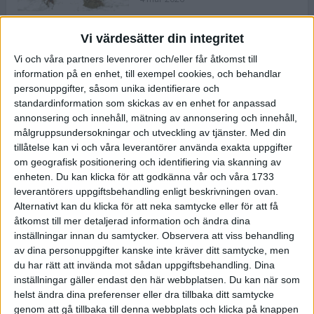
Vi värdesätter din integritet
ASICS NOVABLAST™ 5 – en mjuk
Vi och våra partners levenrorer och/eller får åtkomst till
och studsig mängdträningssko
information på en enhet, till exempel cookies, och behandlar
25 feb 2026
personuppgifter, såsom unika identifierare och
standardinformation som skickas av en enhet for anpassad
annonsering och innehåll, mätning av annonsering och innehåll,
ASICS GEL-KAYANO™ 32 – perfekt
målgruppsundersokningar och utveckling av tjänster.
Med din
för löparen som vill ha stabilitet
tillåtelse kan vi och våra leverantörer använda exakta uppgifter
och dämpning
om geografisk positionering och identifiering via skanning av
24 feb 2026
enheten. Du kan klicka för att godkänna vår och våra 1733
leverantörers uppgiftsbehandling enligt beskrivningen ovan.
Alternativt kan du klicka för att neka samtycke eller för att få
Sarah Lahti överlägsen vid
åtkomst till mer detaljerad information och ändra dina
terräng-SM
inställningar innan du samtycker.
Observera att viss behandling
20 okt 2025
av dina personuppgifter kanske inte kräver ditt samtycke, men
du har rätt att invända mot sådan uppgiftsbehandling. Dina
inställningar gäller endast den här webbplatsen. Du kan när som
helst ändra dina preferenser eller dra tillbaka ditt samtycke
Almgrens brons blev det stora
genom att gå tillbaka till denna webbplats och klicka på knappen