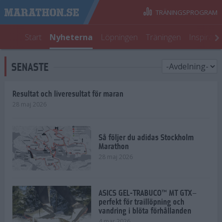
TRÄNINGSPROGRAM
Start
Nyheterna
Löpningen
Träningen
Inspirati
SENASTE
Resultat och liveresultat för maran
28 maj 2026
Så följer du adidas Stockholm
Marathon
28 maj 2026
ASICS GEL-TRABUCO™ MT GTX–
perfekt för traillöpning och
vandring i blöta förhållanden
4 mar 2026