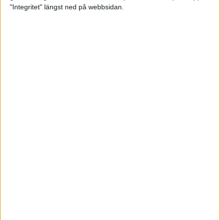
glädjeämnet för löparna i VM
"Integritet" längst ned på webbsidan.
23 sep 2025
Tufft väder för löparna i VM
11 sep 2025
Hanna Lindholm tog hem segern i
Tjejmilen 2025
6 sep 2025
Snabbaste segertiden på 12 år i
rekordstort adidas Stockholm
Halvmaraton
30 aug 2025