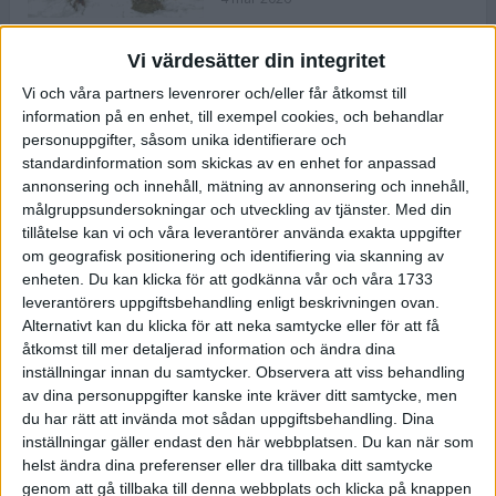
Vi värdesätter din integritet
ASICS NOVABLAST™ 5 – en mjuk
Vi och våra partners levenrorer och/eller får åtkomst till
och studsig mängdträningssko
information på en enhet, till exempel cookies, och behandlar
25 feb 2026
personuppgifter, såsom unika identifierare och
standardinformation som skickas av en enhet for anpassad
annonsering och innehåll, mätning av annonsering och innehåll,
ASICS GEL-KAYANO™ 32 – perfekt
målgruppsundersokningar och utveckling av tjänster.
Med din
för löparen som vill ha stabilitet
tillåtelse kan vi och våra leverantörer använda exakta uppgifter
och dämpning
om geografisk positionering och identifiering via skanning av
24 feb 2026
enheten. Du kan klicka för att godkänna vår och våra 1733
leverantörers uppgiftsbehandling enligt beskrivningen ovan.
Alternativt kan du klicka för att neka samtycke eller för att få
Sarah Lahti överlägsen vid
åtkomst till mer detaljerad information och ändra dina
terräng-SM
inställningar innan du samtycker.
Observera att viss behandling
20 okt 2025
av dina personuppgifter kanske inte kräver ditt samtycke, men
du har rätt att invända mot sådan uppgiftsbehandling. Dina
inställningar gäller endast den här webbplatsen. Du kan när som
helst ändra dina preferenser eller dra tillbaka ditt samtycke
Almgrens brons blev det stora
genom att gå tillbaka till denna webbplats och klicka på knappen