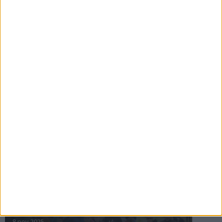
16 jul 2025
Bakslag för Almgren
11 jul 2025
Pihlströms tredje rekord
3 jul 2025
nästa ›
INTRESSANTA LOPP
Höstrusket • 8 november
8 nov 2025