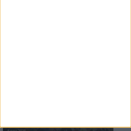
16 jul 2025
Bakslag för Almgren
11 jul 2025
Pihlströms tredje rekord
3 jul 2025
nästa ›
INTRESSANTA LOPP
Höstrusket • 8 november
8 nov 2025