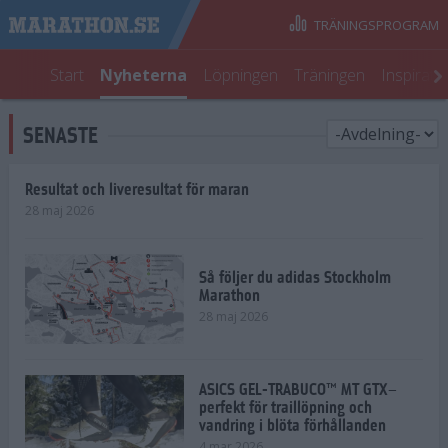
TRÄNINGSPROGRAM
Start
Nyheterna
Löpningen
Träningen
Inspirati
SENASTE
Resultat och liveresultat för maran
28 maj 2026
Så följer du adidas Stockholm
Marathon
28 maj 2026
ASICS GEL-TRABUCO™ MT GTX–
perfekt för traillöpning och
vandring i blöta förhållanden
4 mar 2026