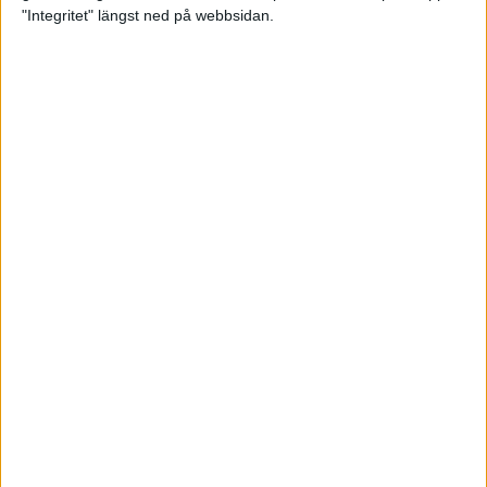
glädjeämnet för löparna i VM
"Integritet" längst ned på webbsidan.
23 sep 2025
Tufft väder för löparna i VM
11 sep 2025
Hanna Lindholm tog hem segern i
Tjejmilen 2025
6 sep 2025
Snabbaste segertiden på 12 år i
rekordstort adidas Stockholm
Halvmaraton
30 aug 2025