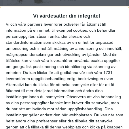
Vi värdesätter din integritet
ASICS NOVABLAST™ 5 – en mjuk
Vi och våra partners levenrorer och/eller får åtkomst till
och studsig mängdträningssko
information på en enhet, till exempel cookies, och behandlar
25 feb 2026
personuppgifter, såsom unika identifierare och
standardinformation som skickas av en enhet for anpassad
annonsering och innehåll, mätning av annonsering och innehåll,
ASICS GEL-KAYANO™ 32 – perfekt
målgruppsundersokningar och utveckling av tjänster.
Med din
för löparen som vill ha stabilitet
tillåtelse kan vi och våra leverantörer använda exakta uppgifter
och dämpning
om geografisk positionering och identifiering via skanning av
24 feb 2026
enheten. Du kan klicka för att godkänna vår och våra 1731
leverantörers uppgiftsbehandling enligt beskrivningen ovan.
Alternativt kan du klicka för att neka samtycke eller för att få
Sarah Lahti överlägsen vid
åtkomst till mer detaljerad information och ändra dina
terräng-SM
inställningar innan du samtycker.
Observera att viss behandling
20 okt 2025
av dina personuppgifter kanske inte kräver ditt samtycke, men
du har rätt att invända mot sådan uppgiftsbehandling. Dina
inställningar gäller endast den här webbplatsen. Du kan när som
helst ändra dina preferenser eller dra tillbaka ditt samtycke
Almgrens brons blev det stora
genom att gå tillbaka till denna webbplats och klicka på knappen