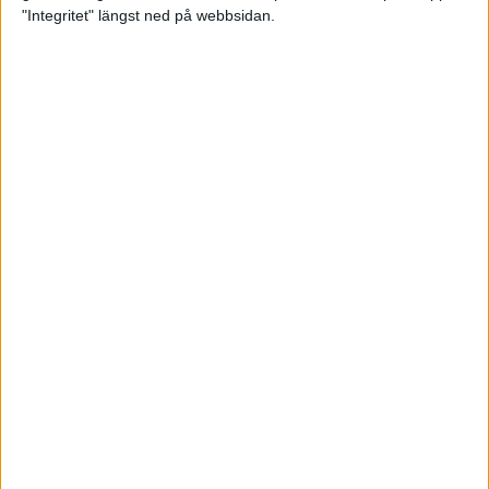
glädjeämnet för löparna i VM
"Integritet" längst ned på webbsidan.
23 sep 2025
Tufft väder för löparna i VM
11 sep 2025
Hanna Lindholm tog hem segern i
Tjejmilen 2025
6 sep 2025
Snabbaste segertiden på 12 år i
rekordstort adidas Stockholm
Halvmaraton
30 aug 2025