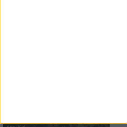
16 jul 2025
Bakslag för Almgren
11 jul 2025
Pihlströms tredje rekord
3 jul 2025
nästa ›
INTRESSANTA LOPP
Höstrusket • 8 november
8 nov 2025