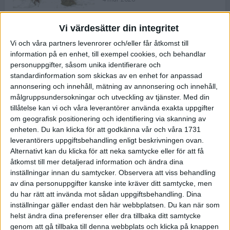
Vi värdesätter din integritet
ASICS NOVABLAST™ 5 – en mjuk
Vi och våra partners levenrorer och/eller får åtkomst till
och studsig mängdträningssko
information på en enhet, till exempel cookies, och behandlar
25 feb 2026
personuppgifter, såsom unika identifierare och
standardinformation som skickas av en enhet for anpassad
annonsering och innehåll, mätning av annonsering och innehåll,
ASICS GEL-KAYANO™ 32 – perfekt
målgruppsundersokningar och utveckling av tjänster.
Med din
för löparen som vill ha stabilitet
tillåtelse kan vi och våra leverantörer använda exakta uppgifter
och dämpning
om geografisk positionering och identifiering via skanning av
24 feb 2026
enheten. Du kan klicka för att godkänna vår och våra 1731
leverantörers uppgiftsbehandling enligt beskrivningen ovan.
Alternativt kan du klicka för att neka samtycke eller för att få
Sarah Lahti överlägsen vid
åtkomst till mer detaljerad information och ändra dina
terräng-SM
inställningar innan du samtycker.
Observera att viss behandling
20 okt 2025
av dina personuppgifter kanske inte kräver ditt samtycke, men
du har rätt att invända mot sådan uppgiftsbehandling. Dina
inställningar gäller endast den här webbplatsen. Du kan när som
helst ändra dina preferenser eller dra tillbaka ditt samtycke
Almgrens brons blev det stora
genom att gå tillbaka till denna webbplats och klicka på knappen