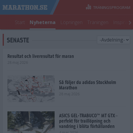
TRÄNINGSPROGRAM
Start
Nyheterna
Löpningen
Träningen
Inspirati
SENASTE
Resultat och liveresultat för maran
28 maj 2026
Så följer du adidas Stockholm
Marathon
28 maj 2026
ASICS GEL-TRABUCO™ MT GTX–
perfekt för traillöpning och
vandring i blöta förhållanden
4 mar 2026