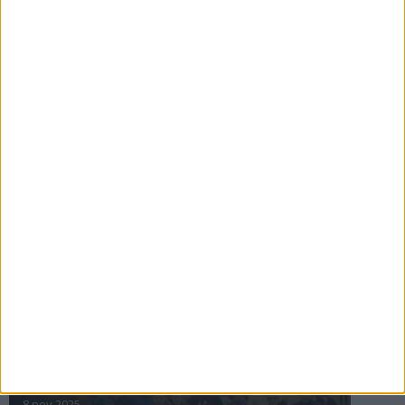
16 jul 2025
Bakslag för Almgren
11 jul 2025
Pihlströms tredje rekord
3 jul 2025
nästa ›
INTRESSANTA LOPP
Höstrusket • 8 november
8 nov 2025