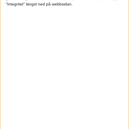
glädjeämnet för löparna i VM
"Integritet" längst ned på webbsidan.
23 sep 2025
Tufft väder för löparna i VM
11 sep 2025
Hanna Lindholm tog hem segern i
Tjejmilen 2025
6 sep 2025
Snabbaste segertiden på 12 år i
rekordstort adidas Stockholm
Halvmaraton
30 aug 2025