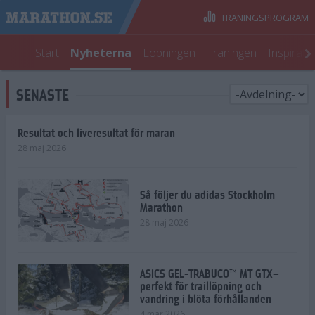
TRÄNINGSPROGRAM
Start
Nyheterna
Löpningen
Träningen
Inspirati
SENASTE
Resultat och liveresultat för maran
28 maj 2026
Så följer du adidas Stockholm
Marathon
28 maj 2026
ASICS GEL-TRABUCO™ MT GTX–
perfekt för traillöpning och
vandring i blöta förhållanden
4 mar 2026