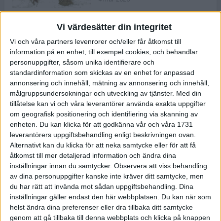
Vi värdesätter din integritet
ASICS NOVABLAST™ 5 – en mjuk
Vi och våra partners levenrorer och/eller får åtkomst till
och studsig mängdträningssko
information på en enhet, till exempel cookies, och behandlar
25 feb 2026
personuppgifter, såsom unika identifierare och
standardinformation som skickas av en enhet for anpassad
annonsering och innehåll, mätning av annonsering och innehåll,
ASICS GEL-KAYANO™ 32 – perfekt
målgruppsundersokningar och utveckling av tjänster.
Med din
för löparen som vill ha stabilitet
tillåtelse kan vi och våra leverantörer använda exakta uppgifter
och dämpning
om geografisk positionering och identifiering via skanning av
24 feb 2026
enheten. Du kan klicka för att godkänna vår och våra 1731
leverantörers uppgiftsbehandling enligt beskrivningen ovan.
Alternativt kan du klicka för att neka samtycke eller för att få
Sarah Lahti överlägsen vid
åtkomst till mer detaljerad information och ändra dina
terräng-SM
inställningar innan du samtycker.
Observera att viss behandling
20 okt 2025
av dina personuppgifter kanske inte kräver ditt samtycke, men
du har rätt att invända mot sådan uppgiftsbehandling. Dina
inställningar gäller endast den här webbplatsen. Du kan när som
helst ändra dina preferenser eller dra tillbaka ditt samtycke
Almgrens brons blev det stora
genom att gå tillbaka till denna webbplats och klicka på knappen