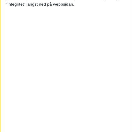
glädjeämnet för löparna i VM
"Integritet" längst ned på webbsidan.
23 sep 2025
Tufft väder för löparna i VM
11 sep 2025
Hanna Lindholm tog hem segern i
Tjejmilen 2025
6 sep 2025
Snabbaste segertiden på 12 år i
rekordstort adidas Stockholm
Halvmaraton
30 aug 2025