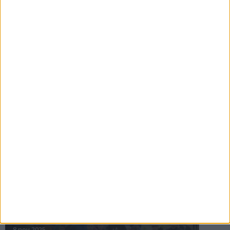
16 jul 2025
Bakslag för Almgren
11 jul 2025
Pihlströms tredje rekord
3 jul 2025
nästa ›
INTRESSANTA LOPP
Höstrusket • 8 november
8 nov 2025