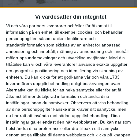
Vi värdesätter din integritet
ASICS NOVABLAST™ 5 – en mjuk
Vi och våra partners levenrorer och/eller får åtkomst till
och studsig mängdträningssko
information på en enhet, till exempel cookies, och behandlar
25 feb 2026
personuppgifter, såsom unika identifierare och
standardinformation som skickas av en enhet for anpassad
annonsering och innehåll, mätning av annonsering och innehåll,
ASICS GEL-KAYANO™ 32 – perfekt
målgruppsundersokningar och utveckling av tjänster.
Med din
för löparen som vill ha stabilitet
tillåtelse kan vi och våra leverantörer använda exakta uppgifter
och dämpning
om geografisk positionering och identifiering via skanning av
24 feb 2026
enheten. Du kan klicka för att godkänna vår och våra 1733
leverantörers uppgiftsbehandling enligt beskrivningen ovan.
Alternativt kan du klicka för att neka samtycke eller för att få
Sarah Lahti överlägsen vid
åtkomst till mer detaljerad information och ändra dina
terräng-SM
inställningar innan du samtycker.
Observera att viss behandling
20 okt 2025
av dina personuppgifter kanske inte kräver ditt samtycke, men
du har rätt att invända mot sådan uppgiftsbehandling. Dina
inställningar gäller endast den här webbplatsen. Du kan när som
helst ändra dina preferenser eller dra tillbaka ditt samtycke
Almgrens brons blev det stora
genom att gå tillbaka till denna webbplats och klicka på knappen