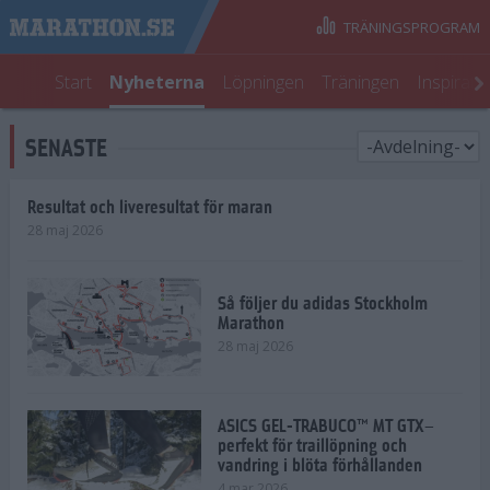
TRÄNINGSPROGRAM
Start
Nyheterna
Löpningen
Träningen
Inspirati
SENASTE
Resultat och liveresultat för maran
28 maj 2026
Så följer du adidas Stockholm
Marathon
28 maj 2026
ASICS GEL-TRABUCO™ MT GTX–
perfekt för traillöpning och
vandring i blöta förhållanden
4 mar 2026