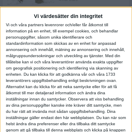
Vi värdesätter din integritet
ASICS NOVABLAST™ 5 – en mjuk
Vi och våra partners levenrorer och/eller får åtkomst till
och studsig mängdträningssko
information på en enhet, till exempel cookies, och behandlar
25 feb 2026
personuppgifter, såsom unika identifierare och
standardinformation som skickas av en enhet for anpassad
annonsering och innehåll, mätning av annonsering och innehåll,
ASICS GEL-KAYANO™ 32 – perfekt
målgruppsundersokningar och utveckling av tjänster.
Med din
för löparen som vill ha stabilitet
tillåtelse kan vi och våra leverantörer använda exakta uppgifter
och dämpning
om geografisk positionering och identifiering via skanning av
24 feb 2026
enheten. Du kan klicka för att godkänna vår och våra 1733
leverantörers uppgiftsbehandling enligt beskrivningen ovan.
Alternativt kan du klicka för att neka samtycke eller för att få
Sarah Lahti överlägsen vid
åtkomst till mer detaljerad information och ändra dina
terräng-SM
inställningar innan du samtycker.
Observera att viss behandling
20 okt 2025
av dina personuppgifter kanske inte kräver ditt samtycke, men
du har rätt att invända mot sådan uppgiftsbehandling. Dina
inställningar gäller endast den här webbplatsen. Du kan när som
helst ändra dina preferenser eller dra tillbaka ditt samtycke
Almgrens brons blev det stora
genom att gå tillbaka till denna webbplats och klicka på knappen