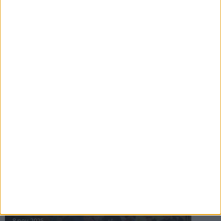
16 jul 2025
Bakslag för Almgren
11 jul 2025
Pihlströms tredje rekord
3 jul 2025
nästa ›
INTRESSANTA LOPP
Höstrusket • 8 november
8 nov 2025