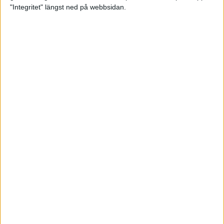
glädjeämnet för löparna i VM
"Integritet" längst ned på webbsidan.
23 sep 2025
Tufft väder för löparna i VM
11 sep 2025
Hanna Lindholm tog hem segern i
Tjejmilen 2025
6 sep 2025
Snabbaste segertiden på 12 år i
rekordstort adidas Stockholm
Halvmaraton
30 aug 2025