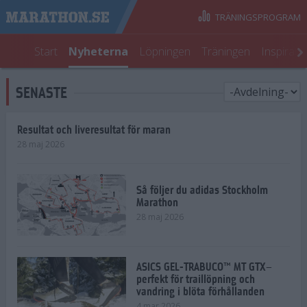
TRÄNINGSPROGRAM
Start
Nyheterna
Löpningen
Träningen
Inspirati
SENASTE
Resultat och liveresultat för maran
28 maj 2026
Så följer du adidas Stockholm
Marathon
28 maj 2026
ASICS GEL-TRABUCO™ MT GTX–
perfekt för traillöpning och
vandring i blöta förhållanden
4 mar 2026