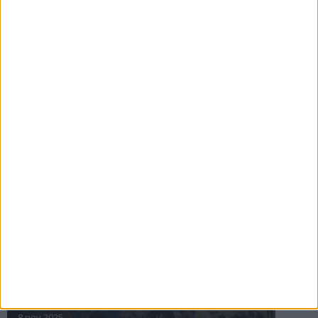
16 jul 2025
Bakslag för Almgren
11 jul 2025
Pihlströms tredje rekord
3 jul 2025
nästa ›
INTRESSANTA LOPP
Höstrusket • 8 november
8 nov 2025