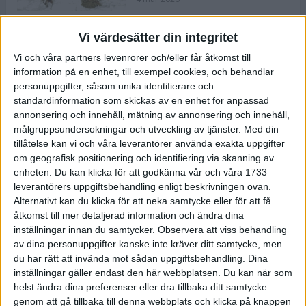
Vi värdesätter din integritet
ASICS NOVABLAST™ 5 – en mjuk
Vi och våra partners levenrorer och/eller får åtkomst till
och studsig mängdträningssko
information på en enhet, till exempel cookies, och behandlar
25 feb 2026
personuppgifter, såsom unika identifierare och
standardinformation som skickas av en enhet for anpassad
annonsering och innehåll, mätning av annonsering och innehåll,
ASICS GEL-KAYANO™ 32 – perfekt
målgruppsundersokningar och utveckling av tjänster.
Med din
för löparen som vill ha stabilitet
tillåtelse kan vi och våra leverantörer använda exakta uppgifter
och dämpning
om geografisk positionering och identifiering via skanning av
24 feb 2026
enheten. Du kan klicka för att godkänna vår och våra 1733
leverantörers uppgiftsbehandling enligt beskrivningen ovan.
Alternativt kan du klicka för att neka samtycke eller för att få
Sarah Lahti överlägsen vid
åtkomst till mer detaljerad information och ändra dina
terräng-SM
inställningar innan du samtycker.
Observera att viss behandling
20 okt 2025
av dina personuppgifter kanske inte kräver ditt samtycke, men
du har rätt att invända mot sådan uppgiftsbehandling. Dina
inställningar gäller endast den här webbplatsen. Du kan när som
helst ändra dina preferenser eller dra tillbaka ditt samtycke
Almgrens brons blev det stora
genom att gå tillbaka till denna webbplats och klicka på knappen