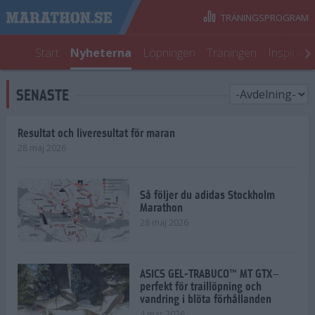
TRÄNINGSPROGRAM
Start
Nyheterna
Löpningen
Träningen
Inspirati
SENASTE
Resultat och liveresultat för maran
28 maj 2026
Så följer du adidas Stockholm
Marathon
28 maj 2026
ASICS GEL-TRABUCO™ MT GTX–
perfekt för traillöpning och
vandring i blöta förhållanden
4 mar 2026