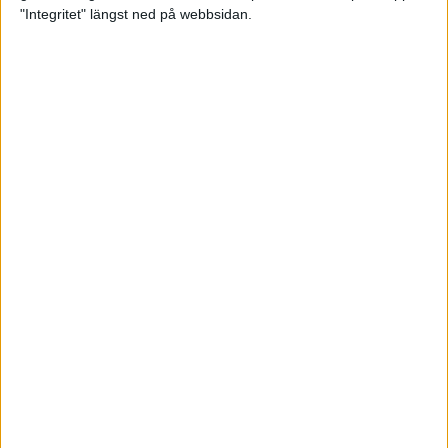
glädjeämnet för löparna i VM
"Integritet" längst ned på webbsidan.
23 sep 2025
Tufft väder för löparna i VM
11 sep 2025
Hanna Lindholm tog hem segern i
Tjejmilen 2025
6 sep 2025
Snabbaste segertiden på 12 år i
rekordstort adidas Stockholm
Halvmaraton
30 aug 2025