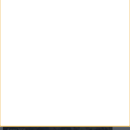
16 jul 2025
Bakslag för Almgren
11 jul 2025
Pihlströms tredje rekord
3 jul 2025
nästa ›
INTRESSANTA LOPP
Höstrusket • 8 november
8 nov 2025