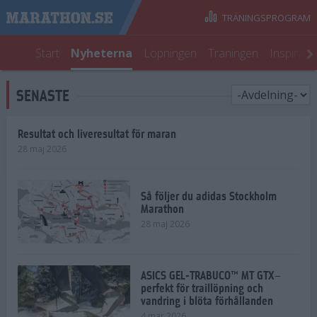
TRÄNINGSPROGRAM
Start
Nyheterna
Löpningen
Träningen
Inspirati
SENASTE
Resultat och liveresultat för maran
28 maj 2026
Så följer du adidas Stockholm
Marathon
28 maj 2026
ASICS GEL-TRABUCO™ MT GTX–
perfekt för traillöpning och
vandring i blöta förhållanden
4 mar 2026