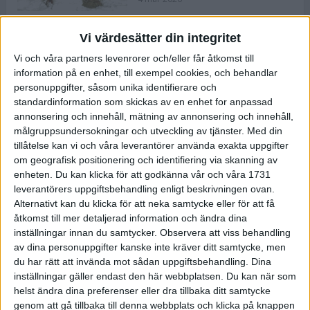
Vi värdesätter din integritet
ASICS NOVABLAST™ 5 – en mjuk
Vi och våra partners levenrorer och/eller får åtkomst till
och studsig mängdträningssko
information på en enhet, till exempel cookies, och behandlar
25 feb 2026
personuppgifter, såsom unika identifierare och
standardinformation som skickas av en enhet for anpassad
annonsering och innehåll, mätning av annonsering och innehåll,
ASICS GEL-KAYANO™ 32 – perfekt
målgruppsundersokningar och utveckling av tjänster.
Med din
för löparen som vill ha stabilitet
tillåtelse kan vi och våra leverantörer använda exakta uppgifter
och dämpning
om geografisk positionering och identifiering via skanning av
24 feb 2026
enheten. Du kan klicka för att godkänna vår och våra 1731
leverantörers uppgiftsbehandling enligt beskrivningen ovan.
Alternativt kan du klicka för att neka samtycke eller för att få
Sarah Lahti överlägsen vid
åtkomst till mer detaljerad information och ändra dina
terräng-SM
inställningar innan du samtycker.
Observera att viss behandling
20 okt 2025
av dina personuppgifter kanske inte kräver ditt samtycke, men
du har rätt att invända mot sådan uppgiftsbehandling. Dina
inställningar gäller endast den här webbplatsen. Du kan när som
helst ändra dina preferenser eller dra tillbaka ditt samtycke
Almgrens brons blev det stora
genom att gå tillbaka till denna webbplats och klicka på knappen