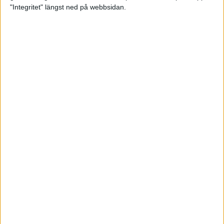
glädjeämnet för löparna i VM
"Integritet" längst ned på webbsidan.
23 sep 2025
Tufft väder för löparna i VM
11 sep 2025
Hanna Lindholm tog hem segern i
Tjejmilen 2025
6 sep 2025
Snabbaste segertiden på 12 år i
rekordstort adidas Stockholm
Halvmaraton
30 aug 2025