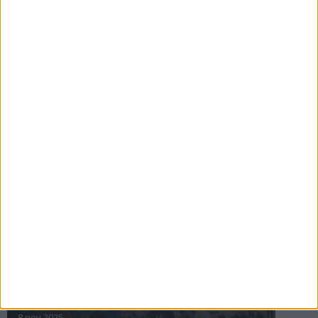
16 jul 2025
Bakslag för Almgren
11 jul 2025
Pihlströms tredje rekord
3 jul 2025
nästa ›
INTRESSANTA LOPP
Höstrusket • 8 november
8 nov 2025