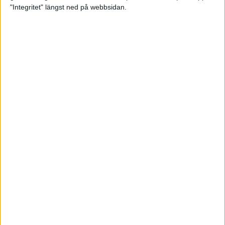
glädjeämnet för löparna i VM
"Integritet" längst ned på webbsidan.
23 sep 2025
Tufft väder för löparna i VM
11 sep 2025
Hanna Lindholm tog hem segern i
Tjejmilen 2025
6 sep 2025
Snabbaste segertiden på 12 år i
rekordstort adidas Stockholm
Halvmaraton
30 aug 2025