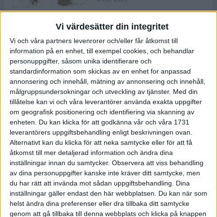
Vi värdesätter din integritet
ASICS NOVABLAST™ 5 – en mjuk
Vi och våra partners levenrorer och/eller får åtkomst till
och studsig mängdträningssko
information på en enhet, till exempel cookies, och behandlar
25 feb 2026
personuppgifter, såsom unika identifierare och
standardinformation som skickas av en enhet for anpassad
annonsering och innehåll, mätning av annonsering och innehåll,
ASICS GEL-KAYANO™ 32 – perfekt
målgruppsundersokningar och utveckling av tjänster.
Med din
för löparen som vill ha stabilitet
tillåtelse kan vi och våra leverantörer använda exakta uppgifter
och dämpning
om geografisk positionering och identifiering via skanning av
24 feb 2026
enheten. Du kan klicka för att godkänna vår och våra 1731
leverantörers uppgiftsbehandling enligt beskrivningen ovan.
Alternativt kan du klicka för att neka samtycke eller för att få
Sarah Lahti överlägsen vid
åtkomst till mer detaljerad information och ändra dina
terräng-SM
inställningar innan du samtycker.
Observera att viss behandling
20 okt 2025
av dina personuppgifter kanske inte kräver ditt samtycke, men
du har rätt att invända mot sådan uppgiftsbehandling. Dina
inställningar gäller endast den här webbplatsen. Du kan när som
helst ändra dina preferenser eller dra tillbaka ditt samtycke
Almgrens brons blev det stora
genom att gå tillbaka till denna webbplats och klicka på knappen