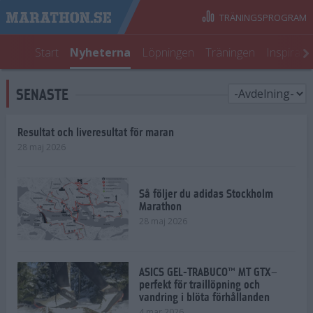
TRÄNINGSPROGRAM
Start
Nyheterna
Löpningen
Träningen
Inspirati
SENASTE
Resultat och liveresultat för maran
28 maj 2026
Så följer du adidas Stockholm
Marathon
28 maj 2026
ASICS GEL-TRABUCO™ MT GTX–
perfekt för traillöpning och
vandring i blöta förhållanden
4 mar 2026