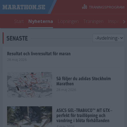
TRÄNINGSPROGRAM
Start
Nyheterna
Löpningen
Träningen
Inspirati
SENASTE
Resultat och liveresultat för maran
28 maj 2026
Så följer du adidas Stockholm
Marathon
28 maj 2026
ASICS GEL-TRABUCO™ MT GTX–
perfekt för traillöpning och
vandring i blöta förhållanden
4 mar 2026