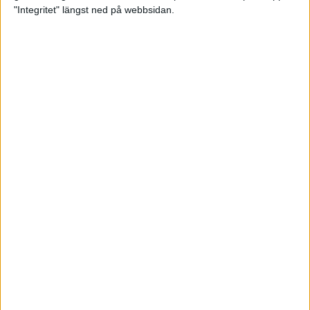
glädjeämnet för löparna i VM
"Integritet" längst ned på webbsidan.
23 sep 2025
Tufft väder för löparna i VM
11 sep 2025
Hanna Lindholm tog hem segern i
Tjejmilen 2025
6 sep 2025
Snabbaste segertiden på 12 år i
rekordstort adidas Stockholm
Halvmaraton
30 aug 2025