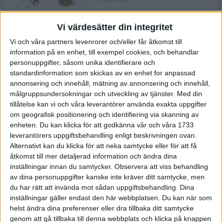
Vi värdesätter din integritet
ASICS NOVABLAST™ 5 – en mjuk
Vi och våra partners levenrorer och/eller får åtkomst till
och studsig mängdträningssko
information på en enhet, till exempel cookies, och behandlar
25 feb 2026
personuppgifter, såsom unika identifierare och
standardinformation som skickas av en enhet for anpassad
annonsering och innehåll, mätning av annonsering och innehåll,
ASICS GEL-KAYANO™ 32 – perfekt
målgruppsundersokningar och utveckling av tjänster.
Med din
för löparen som vill ha stabilitet
tillåtelse kan vi och våra leverantörer använda exakta uppgifter
och dämpning
om geografisk positionering och identifiering via skanning av
24 feb 2026
enheten. Du kan klicka för att godkänna vår och våra 1733
leverantörers uppgiftsbehandling enligt beskrivningen ovan.
Alternativt kan du klicka för att neka samtycke eller för att få
Sarah Lahti överlägsen vid
åtkomst till mer detaljerad information och ändra dina
terräng-SM
inställningar innan du samtycker.
Observera att viss behandling
20 okt 2025
av dina personuppgifter kanske inte kräver ditt samtycke, men
du har rätt att invända mot sådan uppgiftsbehandling. Dina
inställningar gäller endast den här webbplatsen. Du kan när som
helst ändra dina preferenser eller dra tillbaka ditt samtycke
Almgrens brons blev det stora
genom att gå tillbaka till denna webbplats och klicka på knappen