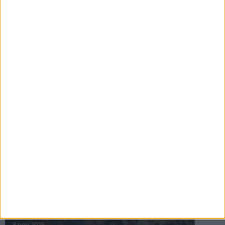
16 jul 2025
Bakslag för Almgren
11 jul 2025
Pihlströms tredje rekord
3 jul 2025
nästa ›
INTRESSANTA LOPP
Höstrusket • 8 november
8 nov 2025