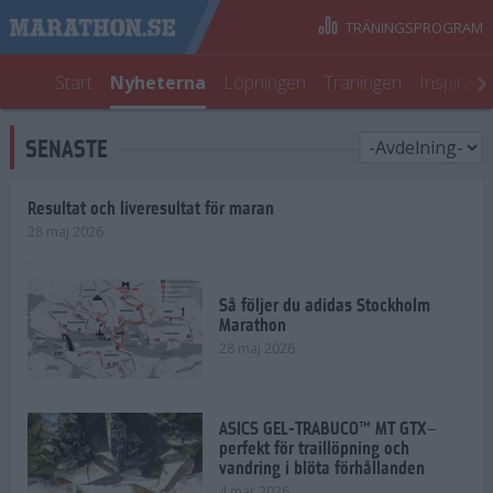
TRÄNINGSPROGRAM
Start
Nyheterna
Löpningen
Träningen
Inspirati
SENASTE
Resultat och liveresultat för maran
28 maj 2026
Så följer du adidas Stockholm
Marathon
28 maj 2026
ASICS GEL-TRABUCO™ MT GTX–
perfekt för traillöpning och
vandring i blöta förhållanden
4 mar 2026