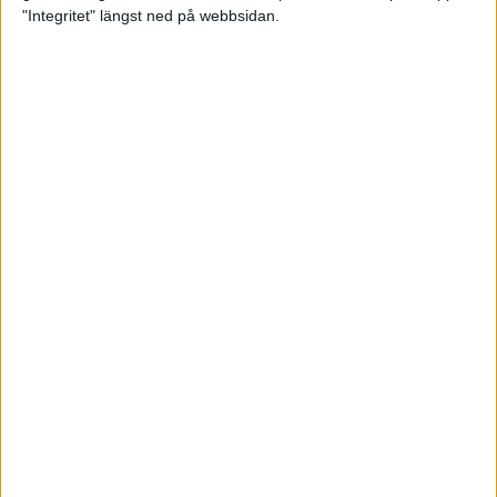
glädjeämnet för löparna i VM
"Integritet" längst ned på webbsidan.
23 sep 2025
Tufft väder för löparna i VM
11 sep 2025
Hanna Lindholm tog hem segern i
Tjejmilen 2025
6 sep 2025
Snabbaste segertiden på 12 år i
rekordstort adidas Stockholm
Halvmaraton
30 aug 2025