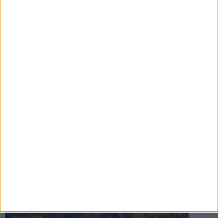
16 jul 2025
Bakslag för Almgren
11 jul 2025
Pihlströms tredje rekord
3 jul 2025
nästa ›
INTRESSANTA LOPP
Höstrusket • 8 november
8 nov 2025