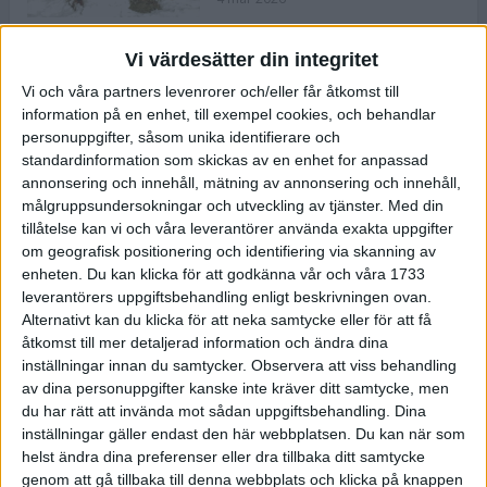
Vi värdesätter din integritet
ASICS NOVABLAST™ 5 – en mjuk
Vi och våra partners levenrorer och/eller får åtkomst till
och studsig mängdträningssko
information på en enhet, till exempel cookies, och behandlar
25 feb 2026
personuppgifter, såsom unika identifierare och
standardinformation som skickas av en enhet for anpassad
annonsering och innehåll, mätning av annonsering och innehåll,
ASICS GEL-KAYANO™ 32 – perfekt
målgruppsundersokningar och utveckling av tjänster.
Med din
för löparen som vill ha stabilitet
tillåtelse kan vi och våra leverantörer använda exakta uppgifter
och dämpning
om geografisk positionering och identifiering via skanning av
24 feb 2026
enheten. Du kan klicka för att godkänna vår och våra 1733
leverantörers uppgiftsbehandling enligt beskrivningen ovan.
Alternativt kan du klicka för att neka samtycke eller för att få
Sarah Lahti överlägsen vid
åtkomst till mer detaljerad information och ändra dina
terräng-SM
inställningar innan du samtycker.
Observera att viss behandling
20 okt 2025
av dina personuppgifter kanske inte kräver ditt samtycke, men
du har rätt att invända mot sådan uppgiftsbehandling. Dina
inställningar gäller endast den här webbplatsen. Du kan när som
helst ändra dina preferenser eller dra tillbaka ditt samtycke
Almgrens brons blev det stora
genom att gå tillbaka till denna webbplats och klicka på knappen