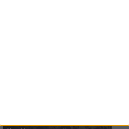
16 jul 2025
Bakslag för Almgren
11 jul 2025
Pihlströms tredje rekord
3 jul 2025
nästa ›
INTRESSANTA LOPP
Höstrusket • 8 november
8 nov 2025