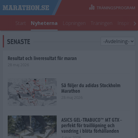
TRÄNINGSPROGRAM
Start
Nyheterna
Löpningen
Träningen
Inspirati
SENASTE
Resultat och liveresultat för maran
28 maj 2026
Så följer du adidas Stockholm
Marathon
28 maj 2026
ASICS GEL-TRABUCO™ MT GTX–
perfekt för traillöpning och
vandring i blöta förhållanden
4 mar 2026