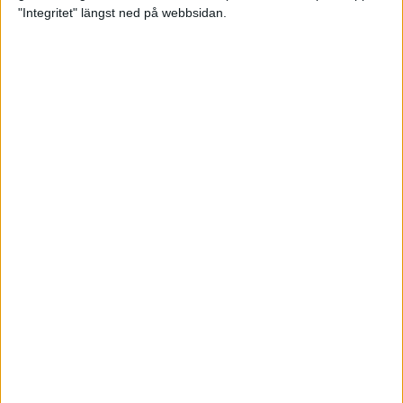
glädjeämnet för löparna i VM
"Integritet" längst ned på webbsidan.
23 sep 2025
Tufft väder för löparna i VM
11 sep 2025
Hanna Lindholm tog hem segern i
Tjejmilen 2025
6 sep 2025
Snabbaste segertiden på 12 år i
rekordstort adidas Stockholm
Halvmaraton
30 aug 2025