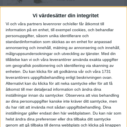
Vi värdesätter din integritet
ASICS NOVABLAST™ 5 – en mjuk
Vi och våra partners levenrorer och/eller får åtkomst till
och studsig mängdträningssko
information på en enhet, till exempel cookies, och behandlar
25 feb 2026
personuppgifter, såsom unika identifierare och
standardinformation som skickas av en enhet for anpassad
annonsering och innehåll, mätning av annonsering och innehåll,
ASICS GEL-KAYANO™ 32 – perfekt
målgruppsundersokningar och utveckling av tjänster.
Med din
för löparen som vill ha stabilitet
tillåtelse kan vi och våra leverantörer använda exakta uppgifter
och dämpning
om geografisk positionering och identifiering via skanning av
24 feb 2026
enheten. Du kan klicka för att godkänna vår och våra 1731
leverantörers uppgiftsbehandling enligt beskrivningen ovan.
Alternativt kan du klicka för att neka samtycke eller för att få
Sarah Lahti överlägsen vid
åtkomst till mer detaljerad information och ändra dina
terräng-SM
inställningar innan du samtycker.
Observera att viss behandling
20 okt 2025
av dina personuppgifter kanske inte kräver ditt samtycke, men
du har rätt att invända mot sådan uppgiftsbehandling. Dina
inställningar gäller endast den här webbplatsen. Du kan när som
helst ändra dina preferenser eller dra tillbaka ditt samtycke
Almgrens brons blev det stora
genom att gå tillbaka till denna webbplats och klicka på knappen