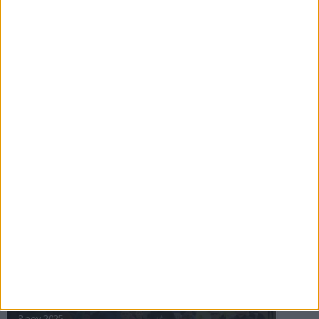
16 jul 2025
Bakslag för Almgren
11 jul 2025
Pihlströms tredje rekord
3 jul 2025
nästa ›
INTRESSANTA LOPP
Höstrusket • 8 november
8 nov 2025