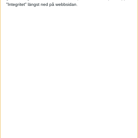
glädjeämnet för löparna i VM
"Integritet" längst ned på webbsidan.
23 sep 2025
Tufft väder för löparna i VM
11 sep 2025
Hanna Lindholm tog hem segern i
Tjejmilen 2025
6 sep 2025
Snabbaste segertiden på 12 år i
rekordstort adidas Stockholm
Halvmaraton
30 aug 2025