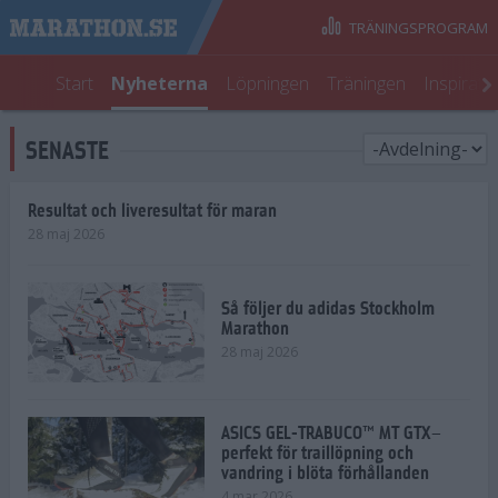
TRÄNINGSPROGRAM
Start
Nyheterna
Löpningen
Träningen
Inspirati
SENASTE
Resultat och liveresultat för maran
28 maj 2026
Så följer du adidas Stockholm
Marathon
28 maj 2026
ASICS GEL-TRABUCO™ MT GTX–
perfekt för traillöpning och
vandring i blöta förhållanden
4 mar 2026