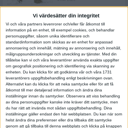
Vi värdesätter din integritet
ASICS NOVABLAST™ 5 – en mjuk
Vi och våra partners levenrorer och/eller får åtkomst till
och studsig mängdträningssko
information på en enhet, till exempel cookies, och behandlar
25 feb 2026
personuppgifter, såsom unika identifierare och
standardinformation som skickas av en enhet for anpassad
annonsering och innehåll, mätning av annonsering och innehåll,
ASICS GEL-KAYANO™ 32 – perfekt
målgruppsundersokningar och utveckling av tjänster.
Med din
för löparen som vill ha stabilitet
tillåtelse kan vi och våra leverantörer använda exakta uppgifter
och dämpning
om geografisk positionering och identifiering via skanning av
24 feb 2026
enheten. Du kan klicka för att godkänna vår och våra 1731
leverantörers uppgiftsbehandling enligt beskrivningen ovan.
Alternativt kan du klicka för att neka samtycke eller för att få
Sarah Lahti överlägsen vid
åtkomst till mer detaljerad information och ändra dina
terräng-SM
inställningar innan du samtycker.
Observera att viss behandling
20 okt 2025
av dina personuppgifter kanske inte kräver ditt samtycke, men
du har rätt att invända mot sådan uppgiftsbehandling. Dina
inställningar gäller endast den här webbplatsen. Du kan när som
helst ändra dina preferenser eller dra tillbaka ditt samtycke
Almgrens brons blev det stora
genom att gå tillbaka till denna webbplats och klicka på knappen