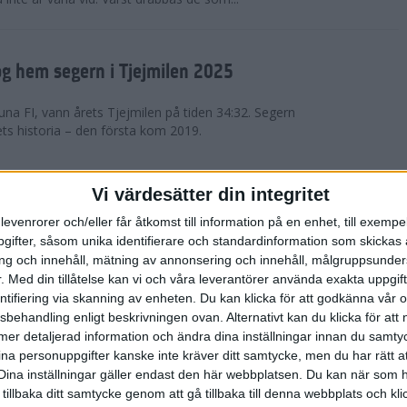
g hem segern i Tjejmilen 2025
na FI, vann årets Tjejmilen på tiden 34:32. Segern
ets historia – den första kom 2019.
en på 12 år i rekordstort adidas
Vi värdesätter din integritet
raton
levenrorer och/eller får åtkomst till information på en enhet, till exempe
ifter, såsom unika identifierare och standardinformation som skickas 
stort adidas Stockholm Halvmaraton avgjordes i
g och innehåll, mätning av annonsering och innehåll, målgruppsunde
äder. 18 grader, mulet och väldigt lite vind. Totalt
.
Med din tillåtelse kan vi och våra leverantörer använda exakta uppgif
a, varav 15,807 kom till sta...
entifiering via skanning av enheten. Du kan klicka för att godkänna vår
sbehandling enligt beskrivningen ovan. Alternativt kan du klicka för att
ll mer detaljerad information och ändra dina inställningar innan du samty
är Sverige vann Finnkampen
ina personuppgifter kanske inte kräver ditt samtycke, men du har rätt 
Dina inställningar gäller endast den här webbplatsen. Du kan när som h
av Finnkampen, världens äldsta och största
 tillbaka ditt samtycke genom att gå tillbaka till denna webbplats och k