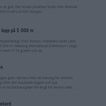
ns är god. Det visade Jonathon Grahn från Mölndal
 000 m vid U23-EM i Bergen.
a lopp på 5 000 m
höjdsträning i Font Romeu i Frankrike Sarah Lahti
 000 m i Meeting International d´Athletism i Liège
der med 17-18 grader och ob...
en
ue gala i Monaco blev ett bakslag för Andreas
opp efter den bejublade segern och nya
 m vid Bauhausgalan för drygt tre veckof seda...
rekord