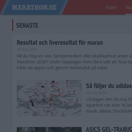
Start
Ny
SENASTE
Resultat och liveresultat för maran
28 maj 2026
​Vill du följa en vän, familjemedlem eller klubbkamrat under
Marathon 2026? Under loppdagen finns flera sätt att följa lö
både via appen och genom liveresultat på nätet.
Så följer du adid
28 maj 2026
Lördagen den 30 maj för
löparfest när över 42 ki
musik. adidas Stockholm
ASICS GEL-TRABUCO