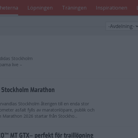
heterna
Löpningen
Träningen
Inspirationen
 adidas Stockholm
parna live –
as Stockholm Marathon
vandlas Stockholm återigen till en enda stor
lometer asfalt fylls av maratonlöpare, publik och
 Marathon 2026 startar från Stockho...
™ MT GTX– perfekt för traillöpning