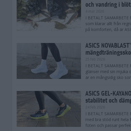
och vandring i blö
4 mar 2026
I BETALT SAMARBETE MED
som klarar allt från reg
på komforten, då är AS
ASICS NOVABLAST™
mängdträningssko
25 feb 2026
I BETALT SAMARBETE ME
glänser med sin mjuka
är en mångsidig sko som 
ASICS GEL-KAYANO™
stabilitet och däm
24 feb 2026
I BETALT SAMARBETE M
med bra stöd runt hela 
foten och passar perfekt