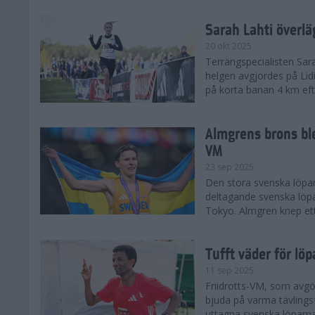
Sarah Lahti överl
20 okt 2025
Terrängspecialisten Sara
helgen avgjordes på Lid
på korta banan 4 km efter
Almgrens brons ble
VM
23 sep 2025
Den stora svenska löpar
deltagande svenska löpa
Tokyo. Almgren knep ett
Tufft väder för löp
11 sep 2025
Friidrotts-VM, som avg
bjuda på varma tävlings
uttagna svenska löparna 