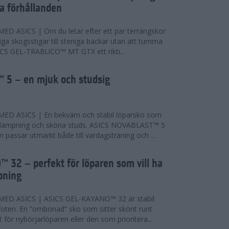
ta förhållanden
 ASICS | Om du letar efter ett par terrängskor
niga skogsstigar till steniga backar utan att tumma
ICS GEL-TRABUCO™ MT GTX ett rikti...
 5 – en mjuk och studsig
D ASICS | En bekväm och stabil löparsko som
 dämpning och sköna studs. ASICS NOVABLAST™ 5
passar utmärkt både till vardagsträning och ...
 32 – perfekt för löparen som vill ha
pning
ED ASICS | ASICS GEL-KAYANO™ 32 är stabil
foten. En ”ombonad” sko som sitter skönt runt
 för nybörjarlöparen eller den som prioritera...