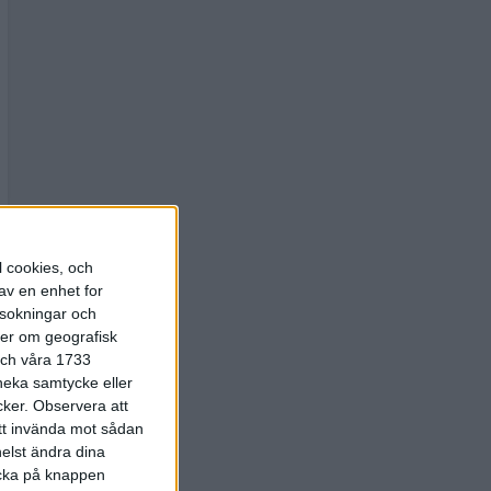
l cookies, och
av en enhet for
rsokningar och
ter om geografisk
 och våra 1733
 neka samtycke eller
cker.
Observera att
att invända mot sådan
elst ändra dina
licka på knappen