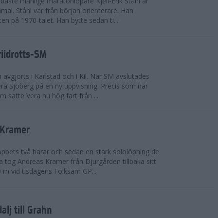
bäste manlige maratonlöpare Kjell-Erik Ståhl är
mal. Ståhl var från början orienterare. Han
ten på 1970-talet. Han bytte sedan ti...
riidrotts-SM
en avgjorts i Karlstad och i Kil. När SM avslutades
a Sjöberg på en ny uppvisning. Precis som när
m satte Vera nu hög fart från ...
 Kramer
 loppets två harar och sedan en stark sololöpning de
 tog Andreas Kramer från Djurgården tillbaka sitt
 m vid tisdagens Folksam GP...
alj till Grahn