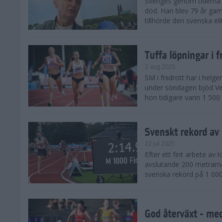
Sveriges genom tiderna 
död. Han blev 79 år gam
tillhörde den svenska eli
Tuffa löpningar i f
3 aug 2025
SM i friidrott har i helg
under söndagen bjöd Ver
hon tidigare vann 1 500 
Svenskt rekord av
22 jul 2025
Efter ett fint arbete av
avslutande 200 metrarna
svenska rekord på 1 000
God återväxt - med