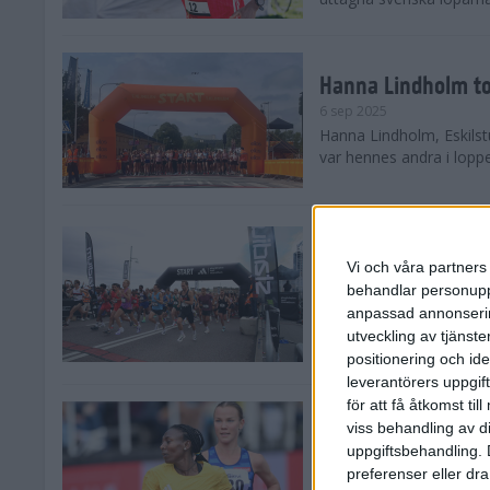
Hanna Lindholm to
6 sep 2025
Hanna Lindholm, Eskilstu
var hennes andra i lopp
Snabbaste segertid
Stockholm Halvma
Vi och våra partners 
30 aug 2025
behandlar personuppg
Ett slutsålt och rekord
anpassad annonserin
nästintill perfekt löparv
utveckling av tjänster
var 19,866 löpare anmäld
positionering och id
leverantörers uppgift
för att få åtkomst ti
Löparna viktiga n
viss behandling av d
26 aug 2025
uppgiftsbehandling. 
Den hundrade upplagan 
preferenser eller dra