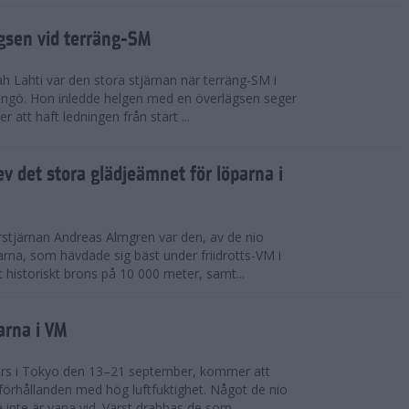
ägsen vid terräng-SM
h Lahti var den stora stjärnan när terräng-SM i
ingö. Hon inledde helgen med en överlägsen seger
 att haft ledningen från start ...
v det stora glädjeämnet för löparna i
stjärnan Andreas Almgren var den, av de nio
rna, som hävdade sig bäst under friidrotts-VM i
 historiskt brons på 10 000 meter, samt...
arna i VM
örs i Tokyo den 13–21 september, kommer att
förhållanden med hög luftfuktighet. Något de nio
inte är vana vid. Värst drabbas de som...