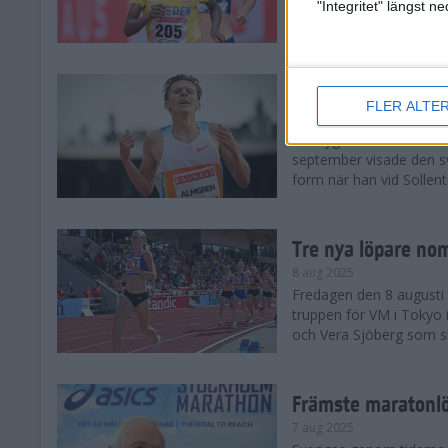
landskamp i friidrott, a
"Integritet" längst 
Stadion. Det blev svensk
Svenskt rekord nä
FLER ALTE
10 aug 2025
En dryg månad före frii
september visade den s
form när han vid Sollen
Tre nya löpare nom
8 aug 2025
Fredagen den 8 augusti n
truppen för VM i Tokyo 
och Vera Sjöberg som ska
Främste maratonl
7 aug 2025