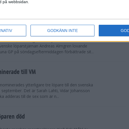
vgjordes inför fullsatta läktare på Stockholms
ned på webbsidan.
 seger i både dam- och herrkampen, delvi...
r Almgren testade VM-formen
RNATIV
GODKÄNN INTE
GO
drotts-VM, som avgörs i Tokyo den 13-21
venske löparstjärnan Andreas Almgren lovande
tuna GP på söndagseftermiddagen förbättrade sit...
inerade till VM
ominerades ytterligare tre löpare till den svenska
i september. Det är Sarah Lahti, Vidar Johansson
 adderas till de sex som är n...
öparen död