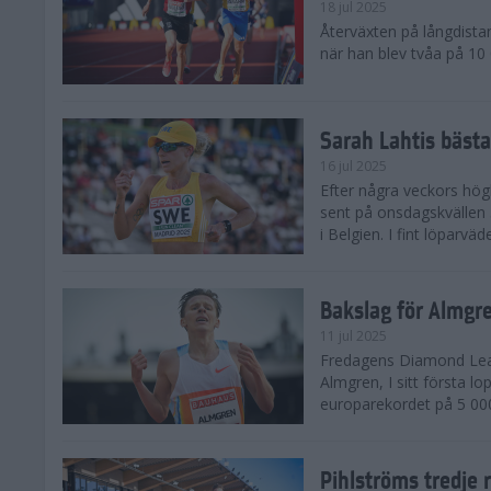
18 jul 2025
Återväxten på långdista
när han blev tvåa på 10
Sarah Lahtis bäst
16 jul 2025
Efter några veckors hög
sent på onsdagskvällen 5
i Belgien. I fint löparvä
Bakslag för Almgr
11 jul 2025
Fredagens Diamond Leag
Almgren, I sitt första l
europarekordet på 5 000
Pihlströms tredje 