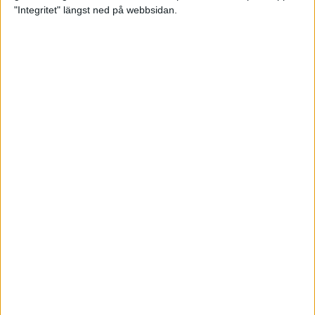
glädjeämnet för löparna i VM
"Integritet" längst ned på webbsidan.
23 sep 2025
Tufft väder för löparna i VM
11 sep 2025
Hanna Lindholm tog hem segern i
Tjejmilen 2025
6 sep 2025
Snabbaste segertiden på 12 år i
rekordstort adidas Stockholm
Halvmaraton
30 aug 2025