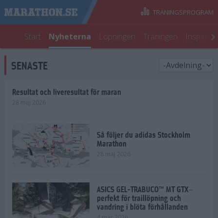
TRÄNINGSPROGRAM
Start
Nyheterna
Löpningen
Träningen
Inspirati
SENASTE
Resultat och liveresultat för maran
28 maj 2026
Så följer du adidas Stockholm
Marathon
28 maj 2026
ASICS GEL-TRABUCO™ MT GTX–
perfekt för traillöpning och
vandring i blöta förhållanden
4 mar 2026