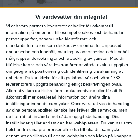
Vi värdesätter din integritet
ASICS NOVABLAST™ 5 – en mjuk
Vi och våra partners levenrorer och/eller får åtkomst till
och studsig mängdträningssko
information på en enhet, till exempel cookies, och behandlar
25 feb 2026
personuppgifter, såsom unika identifierare och
standardinformation som skickas av en enhet for anpassad
annonsering och innehåll, mätning av annonsering och innehåll,
ASICS GEL-KAYANO™ 32 – perfekt
målgruppsundersokningar och utveckling av tjänster.
Med din
för löparen som vill ha stabilitet
tillåtelse kan vi och våra leverantörer använda exakta uppgifter
och dämpning
om geografisk positionering och identifiering via skanning av
24 feb 2026
enheten. Du kan klicka för att godkänna vår och våra 1733
leverantörers uppgiftsbehandling enligt beskrivningen ovan.
Alternativt kan du klicka för att neka samtycke eller för att få
Sarah Lahti överlägsen vid
åtkomst till mer detaljerad information och ändra dina
terräng-SM
inställningar innan du samtycker.
Observera att viss behandling
20 okt 2025
av dina personuppgifter kanske inte kräver ditt samtycke, men
du har rätt att invända mot sådan uppgiftsbehandling. Dina
inställningar gäller endast den här webbplatsen. Du kan när som
helst ändra dina preferenser eller dra tillbaka ditt samtycke
Almgrens brons blev det stora
genom att gå tillbaka till denna webbplats och klicka på knappen