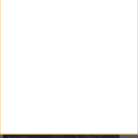
16 jul 2025
Bakslag för Almgren
11 jul 2025
Pihlströms tredje rekord
3 jul 2025
nästa ›
INTRESSANTA LOPP
Höstrusket • 8 november
8 nov 2025