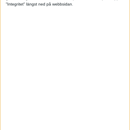
glädjeämnet för löparna i VM
"Integritet" längst ned på webbsidan.
23 sep 2025
Tufft väder för löparna i VM
11 sep 2025
Hanna Lindholm tog hem segern i
Tjejmilen 2025
6 sep 2025
Snabbaste segertiden på 12 år i
rekordstort adidas Stockholm
Halvmaraton
30 aug 2025