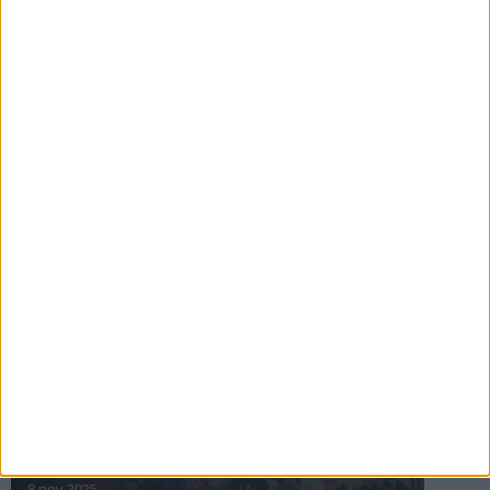
16 jul 2025
Bakslag för Almgren
11 jul 2025
Pihlströms tredje rekord
3 jul 2025
nästa ›
INTRESSANTA LOPP
Höstrusket • 8 november
8 nov 2025