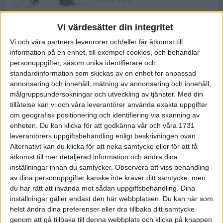
Vi värdesätter din integritet
ASICS NOVABLAST™ 5 – en mjuk
Vi och våra partners levenrorer och/eller får åtkomst till
och studsig mängdträningssko
information på en enhet, till exempel cookies, och behandlar
25 feb 2026
personuppgifter, såsom unika identifierare och
standardinformation som skickas av en enhet for anpassad
annonsering och innehåll, mätning av annonsering och innehåll,
ASICS GEL-KAYANO™ 32 – perfekt
målgruppsundersokningar och utveckling av tjänster.
Med din
för löparen som vill ha stabilitet
tillåtelse kan vi och våra leverantörer använda exakta uppgifter
och dämpning
om geografisk positionering och identifiering via skanning av
24 feb 2026
enheten. Du kan klicka för att godkänna vår och våra 1731
leverantörers uppgiftsbehandling enligt beskrivningen ovan.
Alternativt kan du klicka för att neka samtycke eller för att få
Sarah Lahti överlägsen vid
åtkomst till mer detaljerad information och ändra dina
terräng-SM
inställningar innan du samtycker.
Observera att viss behandling
20 okt 2025
av dina personuppgifter kanske inte kräver ditt samtycke, men
du har rätt att invända mot sådan uppgiftsbehandling. Dina
inställningar gäller endast den här webbplatsen. Du kan när som
helst ändra dina preferenser eller dra tillbaka ditt samtycke
Almgrens brons blev det stora
genom att gå tillbaka till denna webbplats och klicka på knappen