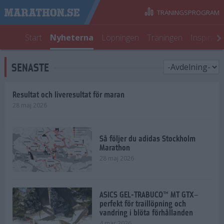
TRÄNINGSPROGRAM
Start
Nyheterna
Löpningen
Träningen
Inspirati
SENASTE
Resultat och liveresultat för maran
28 maj 2026
Så följer du adidas Stockholm
Marathon
28 maj 2026
ASICS GEL-TRABUCO™ MT GTX–
perfekt för traillöpning och
vandring i blöta förhållanden
4 mar 2026