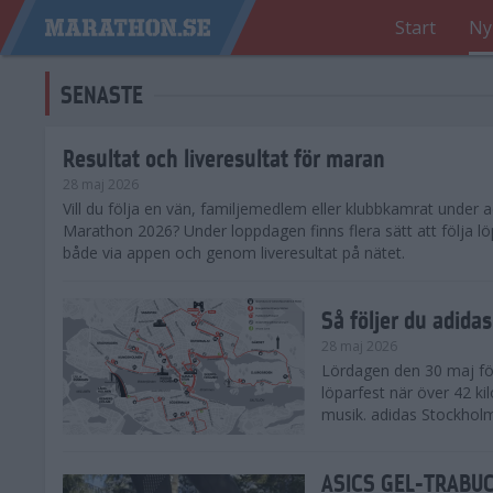
Start
Ny
SENASTE
Resultat och liveresultat för maran
28 maj 2026
​Vill du följa en vän, familjemedlem eller klubbkamrat under
Marathon 2026? Under loppdagen finns flera sätt att följa lö
både via appen och genom liveresultat på nätet.
Så följer du adid
28 maj 2026
Lördagen den 30 maj för
löparfest när över 42 ki
musik. adidas Stockholm
ASICS GEL-TRABUCO