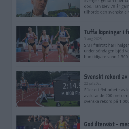
Sveriges genom tiderna 
död. Han blev 79 år gam
tillhörde den svenska eli
Tuffa löpningar i f
3 aug 2025
SM i friidrott har i helg
under söndagen bjöd Ver
hon tidigare vann 1 500 
Svenskt rekord av
22 jul 2025
Efter ett fint arbete av
avslutande 200 metrarna
svenska rekord på 1 000
God återväxt - med