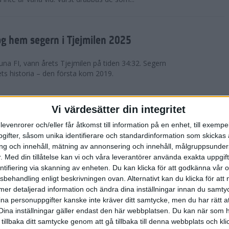
g hem segern i Tjejmilen 2025
na FI, vann årets Tjejmilen på tiden 34:32. Segern
ets historia – den första kom 2019.
en på 12 år i rekordstort adidas
Vi värdesätter din integritet
raton
levenrorer och/eller får åtkomst till information på en enhet, till exempe
ifter, såsom unika identifierare och standardinformation som skickas 
stort adidas Stockholm Halvmaraton avgjordes i
g och innehåll, mätning av annonsering och innehåll, målgruppsunde
äder. 18 grader, mulet och väldigt lite vind. Totalt
.
Med din tillåtelse kan vi och våra leverantörer använda exakta uppgif
a, varav 15,807 kom till sta...
entifiering via skanning av enheten. Du kan klicka för att godkänna vår
sbehandling enligt beskrivningen ovan. Alternativt kan du klicka för att
ll mer detaljerad information och ändra dina inställningar innan du samty
är Sverige vann Finnkampen
ina personuppgifter kanske inte kräver ditt samtycke, men du har rätt 
Dina inställningar gäller endast den här webbplatsen. Du kan när som h
av Finnkampen, världens äldsta och största
 tillbaka ditt samtycke genom att gå tillbaka till denna webbplats och k