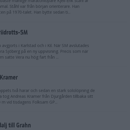
bäste manlige maratonlöpare Kjell-Erik Ståhl är
mal. Ståhl var från början orienterare. Han
ten på 1970-talet. Han bytte sedan ti...
riidrotts-SM
en avgjorts i Karlstad och i Kil. När SM avslutades
a Sjöberg på en ny uppvisning. Precis som när
m satte Vera nu hög fart från ...
 Kramer
 loppets två harar och sedan en stark sololöpning de
 tog Andreas Kramer från Djurgården tillbaka sitt
 m vid tisdagens Folksam GP...
alj till Grahn