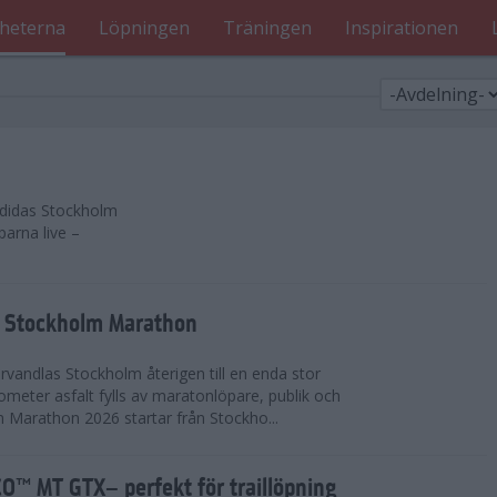
heterna
Löpningen
Träningen
Inspirationen
 adidas Stockholm
parna live –
as Stockholm Marathon
vandlas Stockholm återigen till en enda stor
lometer asfalt fylls av maratonlöpare, publik och
 Marathon 2026 startar från Stockho...
™ MT GTX– perfekt för traillöpning