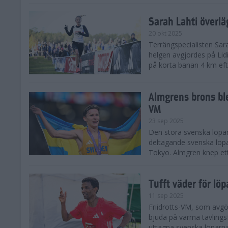
Sarah Lahti överl
20 okt 2025
Terrängspecialisten Sara
helgen avgjordes på Lid
på korta banan 4 km efter
Almgrens brons ble
VM
23 sep 2025
Den stora svenska löpar
deltagande svenska löpa
Tokyo. Almgren knep ett
Tufft väder för löp
11 sep 2025
Friidrotts-VM, som avg
bjuda på varma tävlings
uttagna svenska löparna 