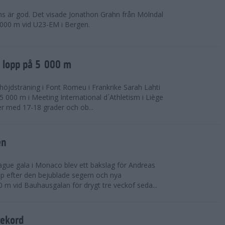
ns är god. Det visade Jonathon Grahn från Mölndal
 000 m vid U23-EM i Bergen.
a lopp på 5 000 m
höjdsträning i Font Romeu i Frankrike Sarah Lahti
 000 m i Meeting International d´Athletism i Liège
der med 17-18 grader och ob...
en
ue gala i Monaco blev ett bakslag för Andreas
opp efter den bejublade segern och nya
 m vid Bauhausgalan för drygt tre veckof seda...
rekord