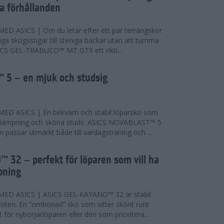
ta förhållanden
 ASICS | Om du letar efter ett par terrängskor
niga skogsstigar till steniga backar utan att tumma
ICS GEL-TRABUCO™ MT GTX ett rikti...
 5 – en mjuk och studsig
D ASICS | En bekväm och stabil löparsko som
 dämpning och sköna studs. ASICS NOVABLAST™ 5
passar utmärkt både till vardagsträning och ...
 32 – perfekt för löparen som vill ha
pning
ED ASICS | ASICS GEL-KAYANO™ 32 är stabil
foten. En ”ombonad” sko som sitter skönt runt
 för nybörjarlöparen eller den som prioritera...