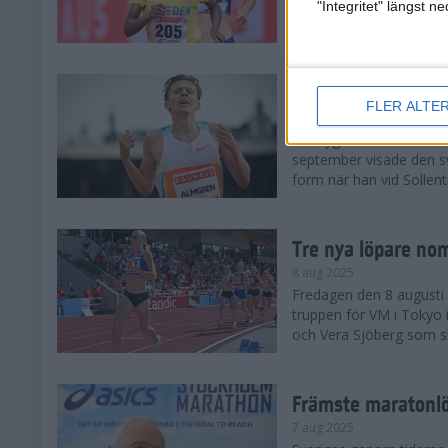
landskamp i friidrott, a
"Integritet" längst 
Stadion. Det blev svensk
Svenskt rekord nä
FLER ALTE
10 aug 2025
En dryg månad före frii
september visade den s
form när han vid Sollen
Tre nya löpare nom
8 aug 2025
Fredagen den 8 augusti n
truppen för VM i Tokyo 
och Vera Sjöberg som ska
Främste maratonl
7 aug 2025