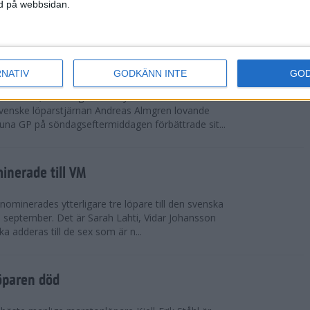
vgjordes inför fullsatta läktare på Stockholms
ned på webbsidan.
 seger i både dam- och herrkampen, delvi...
r Almgren testade VM-formen
RNATIV
GODKÄNN INTE
GO
drotts-VM, som avgörs i Tokyo den 13-21
venske löparstjärnan Andreas Almgren lovande
tuna GP på söndagseftermiddagen förbättrade sit...
inerade till VM
ominerades ytterligare tre löpare till den svenska
i september. Det är Sarah Lahti, Vidar Johansson
 adderas till de sex som är n...
öparen död