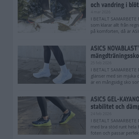
och vandring i blö
4 mar 2026
I BETALT SAMARBETE MED
som klarar allt från reg
på komforten, då är AS
ASICS NOVABLAST™
mängdträningssko
25 feb 2026
I BETALT SAMARBETE ME
glänser med sin mjuka
är en mångsidig sko som 
ASICS GEL-KAYANO™
stabilitet och däm
24 feb 2026
I BETALT SAMARBETE M
med bra stöd runt hela 
foten och passar perfekt