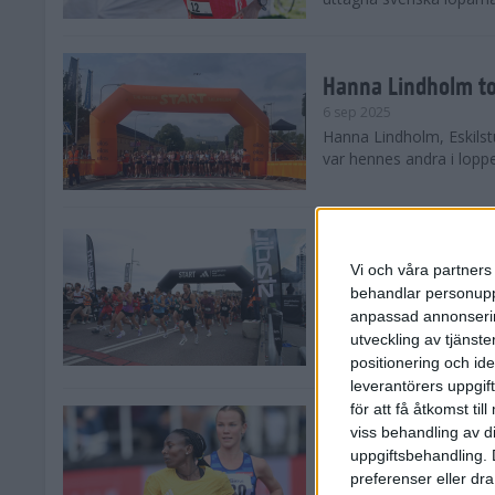
Hanna Lindholm to
6 sep 2025
Hanna Lindholm, Eskilstu
var hennes andra i lopp
Snabbaste segertid
Stockholm Halvma
Vi och våra partners 
30 aug 2025
behandlar personuppg
Ett slutsålt och rekord
anpassad annonserin
nästintill perfekt löparv
utveckling av tjänster
var 19,866 löpare anmäld
positionering och id
leverantörers uppgift
för att få åtkomst ti
Löparna viktiga n
viss behandling av d
26 aug 2025
uppgiftsbehandling. 
Den hundrade upplagan 
preferenser eller dra