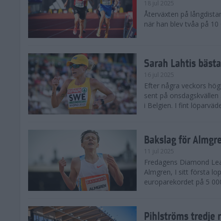
18 jul 2025
Återväxten på långdista
när han blev tvåa på 10
Sarah Lahtis bäst
16 jul 2025
Efter några veckors hög
sent på onsdagskvällen 5
i Belgien. I fint löparvä
Bakslag för Almgr
11 jul 2025
Fredagens Diamond Leag
Almgren, I sitt första l
europarekordet på 5 000
Pihlströms tredje 