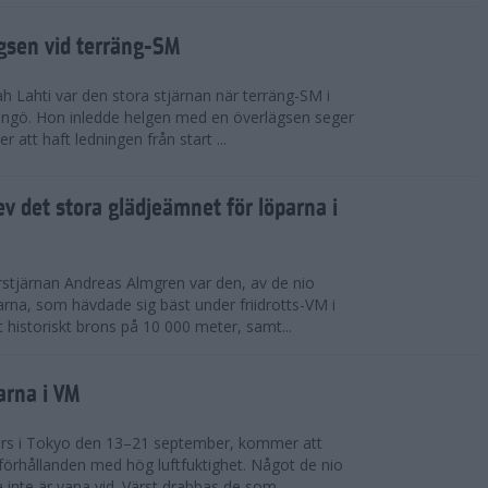
ägsen vid terräng-SM
h Lahti var den stora stjärnan när terräng-SM i
ingö. Hon inledde helgen med en överlägsen seger
 att haft ledningen från start ...
v det stora glädjeämnet för löparna i
stjärnan Andreas Almgren var den, av de nio
rna, som hävdade sig bäst under friidrotts-VM i
 historiskt brons på 10 000 meter, samt...
arna i VM
örs i Tokyo den 13–21 september, kommer att
förhållanden med hög luftfuktighet. Något de nio
inte är vana vid. Värst drabbas de som...