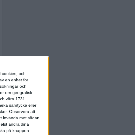
l cookies, och
av en enhet for
rsokningar och
ter om geografisk
 och våra 1731
 neka samtycke eller
cker.
Observera att
att invända mot sådan
elst ändra dina
licka på knappen