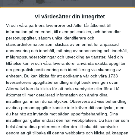
Vi värdesätter din integritet
ASICS NOVABLAST™ 5 – en mjuk
Vi och våra partners levenrorer och/eller får åtkomst till
och studsig mängdträningssko
information på en enhet, till exempel cookies, och behandlar
25 feb 2026
personuppgifter, såsom unika identifierare och
standardinformation som skickas av en enhet for anpassad
annonsering och innehåll, mätning av annonsering och innehåll,
ASICS GEL-KAYANO™ 32 – perfekt
målgruppsundersokningar och utveckling av tjänster.
Med din
för löparen som vill ha stabilitet
tillåtelse kan vi och våra leverantörer använda exakta uppgifter
och dämpning
om geografisk positionering och identifiering via skanning av
24 feb 2026
enheten. Du kan klicka för att godkänna vår och våra 1733
leverantörers uppgiftsbehandling enligt beskrivningen ovan.
Alternativt kan du klicka för att neka samtycke eller för att få
Sarah Lahti överlägsen vid
åtkomst till mer detaljerad information och ändra dina
terräng-SM
inställningar innan du samtycker.
Observera att viss behandling
20 okt 2025
av dina personuppgifter kanske inte kräver ditt samtycke, men
du har rätt att invända mot sådan uppgiftsbehandling. Dina
inställningar gäller endast den här webbplatsen. Du kan när som
helst ändra dina preferenser eller dra tillbaka ditt samtycke
Almgrens brons blev det stora
genom att gå tillbaka till denna webbplats och klicka på knappen