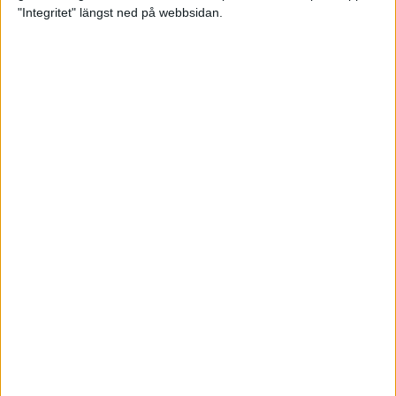
glädjeämnet för löparna i VM
"Integritet" längst ned på webbsidan.
23 sep 2025
Tufft väder för löparna i VM
11 sep 2025
Hanna Lindholm tog hem segern i
Tjejmilen 2025
6 sep 2025
Snabbaste segertiden på 12 år i
rekordstort adidas Stockholm
Halvmaraton
30 aug 2025