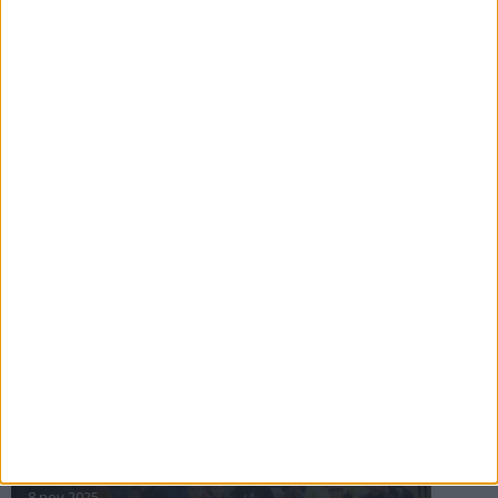
16 jul 2025
Bakslag för Almgren
11 jul 2025
Pihlströms tredje rekord
3 jul 2025
nästa ›
INTRESSANTA LOPP
Höstrusket • 8 november
8 nov 2025