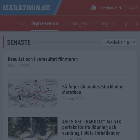
TRÄNINGSPROGRAM
Start
Nyheterna
Löpningen
Träningen
Inspirati
SENASTE
Resultat och liveresultat för maran
28 maj 2026
Så följer du adidas Stockholm
Marathon
28 maj 2026
ASICS GEL-TRABUCO™ MT GTX–
perfekt för traillöpning och
vandring i blöta förhållanden
4 mar 2026