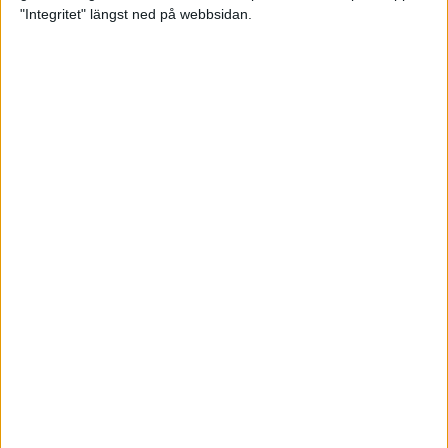
glädjeämnet för löparna i VM
"Integritet" längst ned på webbsidan.
23 sep 2025
Tufft väder för löparna i VM
11 sep 2025
Hanna Lindholm tog hem segern i
Tjejmilen 2025
6 sep 2025
Snabbaste segertiden på 12 år i
rekordstort adidas Stockholm
Halvmaraton
30 aug 2025