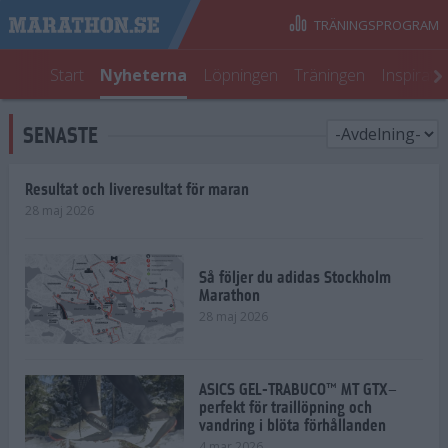
TRÄNINGSPROGRAM
Start
Nyheterna
Löpningen
Träningen
Inspirati
SENASTE
Resultat och liveresultat för maran
28 maj 2026
Så följer du adidas Stockholm
Marathon
28 maj 2026
ASICS GEL-TRABUCO™ MT GTX–
perfekt för traillöpning och
vandring i blöta förhållanden
4 mar 2026