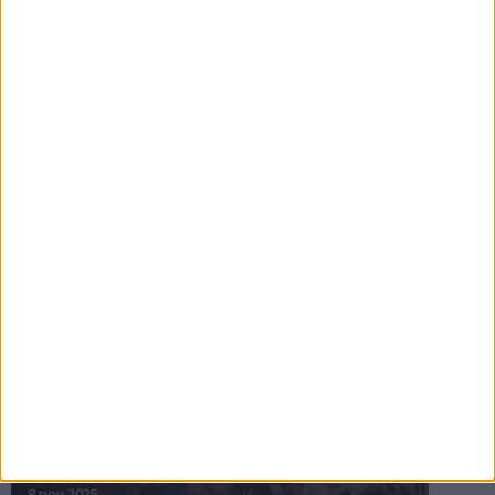
16 jul 2025
Bakslag för Almgren
11 jul 2025
Pihlströms tredje rekord
3 jul 2025
nästa ›
INTRESSANTA LOPP
Höstrusket • 8 november
8 nov 2025