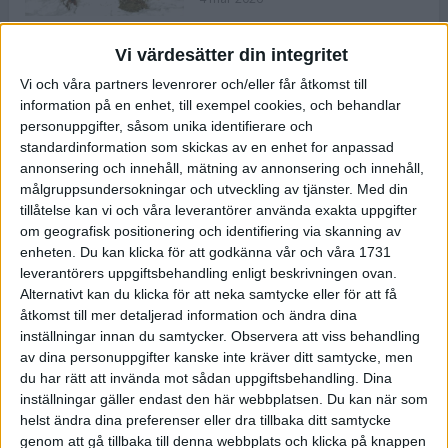
Vi värdesätter din integritet
ASICS NOVABLAST™ 5 – en mjuk
Vi och våra partners levenrorer och/eller får åtkomst till
och studsig mängdträningssko
information på en enhet, till exempel cookies, och behandlar
25 feb 2026
personuppgifter, såsom unika identifierare och
standardinformation som skickas av en enhet for anpassad
annonsering och innehåll, mätning av annonsering och innehåll,
ASICS GEL-KAYANO™ 32 – perfekt
målgruppsundersokningar och utveckling av tjänster.
Med din
för löparen som vill ha stabilitet
tillåtelse kan vi och våra leverantörer använda exakta uppgifter
och dämpning
om geografisk positionering och identifiering via skanning av
24 feb 2026
enheten. Du kan klicka för att godkänna vår och våra 1731
leverantörers uppgiftsbehandling enligt beskrivningen ovan.
Alternativt kan du klicka för att neka samtycke eller för att få
Sarah Lahti överlägsen vid
åtkomst till mer detaljerad information och ändra dina
terräng-SM
inställningar innan du samtycker.
Observera att viss behandling
20 okt 2025
av dina personuppgifter kanske inte kräver ditt samtycke, men
du har rätt att invända mot sådan uppgiftsbehandling. Dina
inställningar gäller endast den här webbplatsen. Du kan när som
helst ändra dina preferenser eller dra tillbaka ditt samtycke
Almgrens brons blev det stora
genom att gå tillbaka till denna webbplats och klicka på knappen