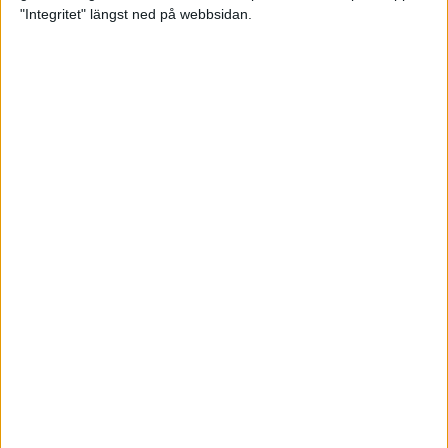
glädjeämnet för löparna i VM
"Integritet" längst ned på webbsidan.
23 sep 2025
Tufft väder för löparna i VM
11 sep 2025
Hanna Lindholm tog hem segern i
Tjejmilen 2025
6 sep 2025
Snabbaste segertiden på 12 år i
rekordstort adidas Stockholm
Halvmaraton
30 aug 2025