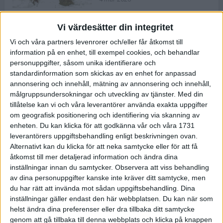
Vi värdesätter din integritet
ASICS NOVABLAST™ 5 – en mjuk
Vi och våra partners levenrorer och/eller får åtkomst till
och studsig mängdträningssko
information på en enhet, till exempel cookies, och behandlar
25 feb 2026
personuppgifter, såsom unika identifierare och
standardinformation som skickas av en enhet for anpassad
annonsering och innehåll, mätning av annonsering och innehåll,
ASICS GEL-KAYANO™ 32 – perfekt
målgruppsundersokningar och utveckling av tjänster.
Med din
för löparen som vill ha stabilitet
tillåtelse kan vi och våra leverantörer använda exakta uppgifter
och dämpning
om geografisk positionering och identifiering via skanning av
24 feb 2026
enheten. Du kan klicka för att godkänna vår och våra 1731
leverantörers uppgiftsbehandling enligt beskrivningen ovan.
Alternativt kan du klicka för att neka samtycke eller för att få
Sarah Lahti överlägsen vid
åtkomst till mer detaljerad information och ändra dina
terräng-SM
inställningar innan du samtycker.
Observera att viss behandling
20 okt 2025
av dina personuppgifter kanske inte kräver ditt samtycke, men
du har rätt att invända mot sådan uppgiftsbehandling. Dina
inställningar gäller endast den här webbplatsen. Du kan när som
helst ändra dina preferenser eller dra tillbaka ditt samtycke
Almgrens brons blev det stora
genom att gå tillbaka till denna webbplats och klicka på knappen