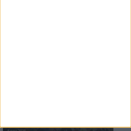
16 jul 2025
Bakslag för Almgren
11 jul 2025
Pihlströms tredje rekord
3 jul 2025
nästa ›
INTRESSANTA LOPP
Höstrusket • 8 november
8 nov 2025