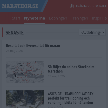
TRÄNINGSPROGRAM
Start
Nyheterna
Löpningen
Träningen
Inspirati
SENASTE
Resultat och liveresultat för maran
28 maj 2026
Så följer du adidas Stockholm
Marathon
28 maj 2026
ASICS GEL-TRABUCO™ MT GTX–
perfekt för traillöpning och
vandring i blöta förhållanden
4 mar 2026