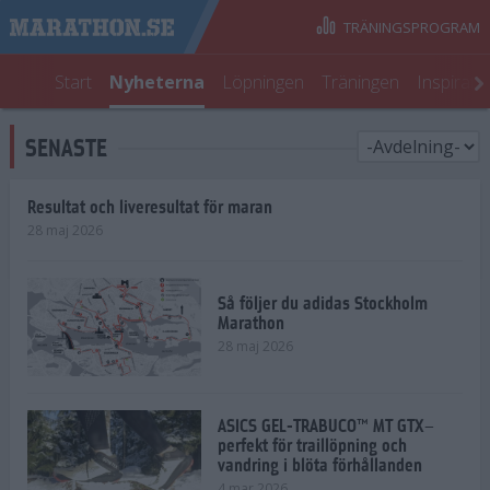
TRÄNINGSPROGRAM
Start
Nyheterna
Löpningen
Träningen
Inspirati
SENASTE
Resultat och liveresultat för maran
28 maj 2026
Så följer du adidas Stockholm
Marathon
28 maj 2026
ASICS GEL-TRABUCO™ MT GTX–
perfekt för traillöpning och
vandring i blöta förhållanden
4 mar 2026