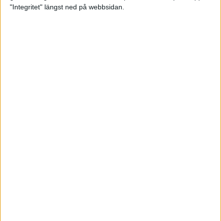
glädjeämnet för löparna i VM
"Integritet" längst ned på webbsidan.
23 sep 2025
Tufft väder för löparna i VM
11 sep 2025
Hanna Lindholm tog hem segern i
Tjejmilen 2025
6 sep 2025
Snabbaste segertiden på 12 år i
rekordstort adidas Stockholm
Halvmaraton
30 aug 2025