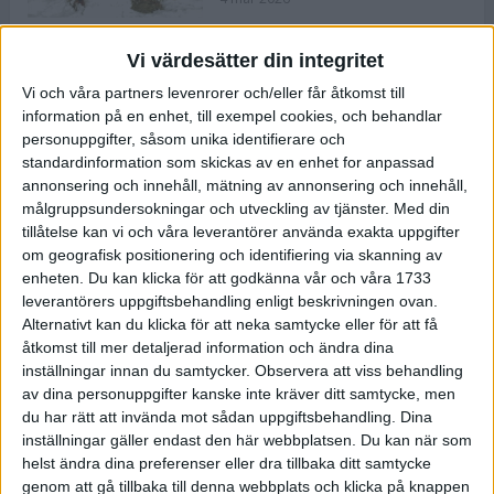
Vi värdesätter din integritet
ASICS NOVABLAST™ 5 – en mjuk
Vi och våra partners levenrorer och/eller får åtkomst till
och studsig mängdträningssko
information på en enhet, till exempel cookies, och behandlar
25 feb 2026
personuppgifter, såsom unika identifierare och
standardinformation som skickas av en enhet for anpassad
annonsering och innehåll, mätning av annonsering och innehåll,
ASICS GEL-KAYANO™ 32 – perfekt
målgruppsundersokningar och utveckling av tjänster.
Med din
för löparen som vill ha stabilitet
tillåtelse kan vi och våra leverantörer använda exakta uppgifter
och dämpning
om geografisk positionering och identifiering via skanning av
24 feb 2026
enheten. Du kan klicka för att godkänna vår och våra 1733
leverantörers uppgiftsbehandling enligt beskrivningen ovan.
Alternativt kan du klicka för att neka samtycke eller för att få
Sarah Lahti överlägsen vid
åtkomst till mer detaljerad information och ändra dina
terräng-SM
inställningar innan du samtycker.
Observera att viss behandling
20 okt 2025
av dina personuppgifter kanske inte kräver ditt samtycke, men
du har rätt att invända mot sådan uppgiftsbehandling. Dina
inställningar gäller endast den här webbplatsen. Du kan när som
helst ändra dina preferenser eller dra tillbaka ditt samtycke
Almgrens brons blev det stora
genom att gå tillbaka till denna webbplats och klicka på knappen