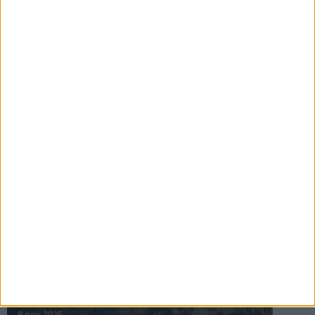
16 jul 2025
Bakslag för Almgren
11 jul 2025
Pihlströms tredje rekord
3 jul 2025
nästa ›
INTRESSANTA LOPP
Höstrusket • 8 november
8 nov 2025