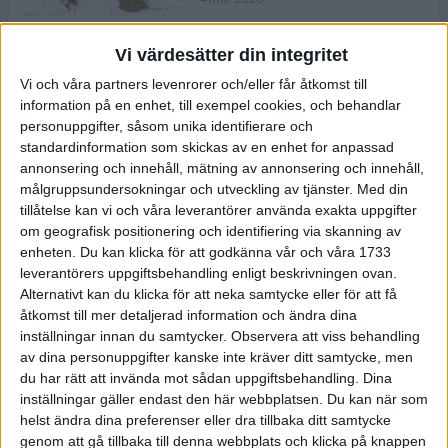
Vi värdesätter din integritet
ASICS NOVABLAST™ 5 – en mjuk
Vi och våra partners levenrorer och/eller får åtkomst till
och studsig mängdträningssko
information på en enhet, till exempel cookies, och behandlar
25 feb 2026
personuppgifter, såsom unika identifierare och
standardinformation som skickas av en enhet for anpassad
annonsering och innehåll, mätning av annonsering och innehåll,
ASICS GEL-KAYANO™ 32 – perfekt
målgruppsundersokningar och utveckling av tjänster.
Med din
för löparen som vill ha stabilitet
tillåtelse kan vi och våra leverantörer använda exakta uppgifter
och dämpning
om geografisk positionering och identifiering via skanning av
24 feb 2026
enheten. Du kan klicka för att godkänna vår och våra 1733
leverantörers uppgiftsbehandling enligt beskrivningen ovan.
Alternativt kan du klicka för att neka samtycke eller för att få
Sarah Lahti överlägsen vid
åtkomst till mer detaljerad information och ändra dina
terräng-SM
inställningar innan du samtycker.
Observera att viss behandling
20 okt 2025
av dina personuppgifter kanske inte kräver ditt samtycke, men
du har rätt att invända mot sådan uppgiftsbehandling. Dina
inställningar gäller endast den här webbplatsen. Du kan när som
helst ändra dina preferenser eller dra tillbaka ditt samtycke
Almgrens brons blev det stora
genom att gå tillbaka till denna webbplats och klicka på knappen