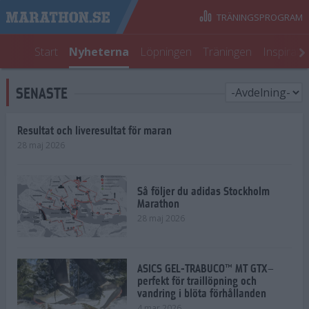
TRÄNINGSPROGRAM
Start
Nyheterna
Löpningen
Träningen
Inspirati
SENASTE
Resultat och liveresultat för maran
28 maj 2026
Så följer du adidas Stockholm
Marathon
28 maj 2026
ASICS GEL-TRABUCO™ MT GTX–
perfekt för traillöpning och
vandring i blöta förhållanden
4 mar 2026