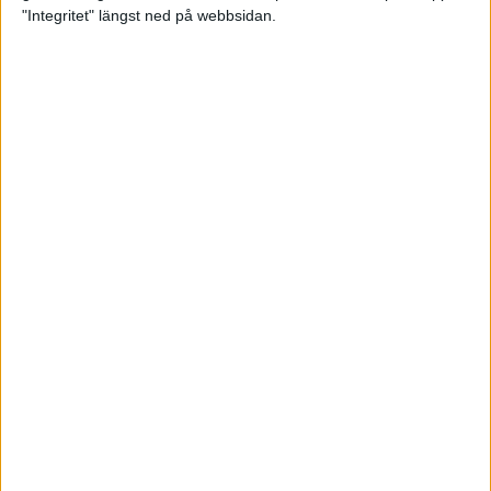
glädjeämnet för löparna i VM
"Integritet" längst ned på webbsidan.
23 sep 2025
Tufft väder för löparna i VM
11 sep 2025
Hanna Lindholm tog hem segern i
Tjejmilen 2025
6 sep 2025
Snabbaste segertiden på 12 år i
rekordstort adidas Stockholm
Halvmaraton
30 aug 2025