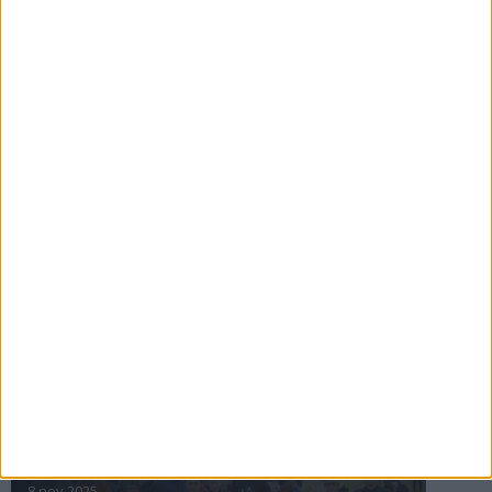
16 jul 2025
Bakslag för Almgren
11 jul 2025
Pihlströms tredje rekord
3 jul 2025
nästa ›
INTRESSANTA LOPP
Höstrusket • 8 november
8 nov 2025