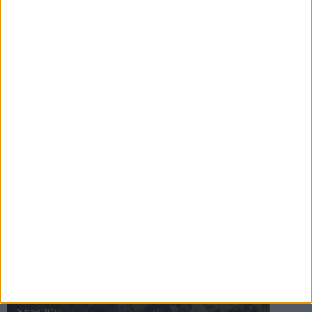
16 jul 2025
Bakslag för Almgren
11 jul 2025
Pihlströms tredje rekord
3 jul 2025
nästa ›
INTRESSANTA LOPP
Höstrusket • 8 november
8 nov 2025