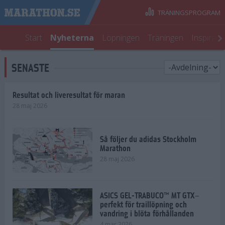
TRÄNINGSPROGRAM
Start
Nyheterna
Löpningen
Träningen
Inspirati
SENASTE
Resultat och liveresultat för maran
28 maj 2026
Så följer du adidas Stockholm
Marathon
28 maj 2026
ASICS GEL-TRABUCO™ MT GTX–
perfekt för traillöpning och
vandring i blöta förhållanden
4 mar 2026