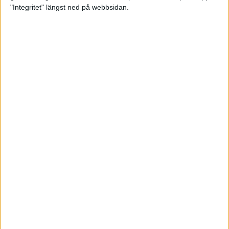
glädjeämnet för löparna i VM
"Integritet" längst ned på webbsidan.
23 sep 2025
Tufft väder för löparna i VM
11 sep 2025
Hanna Lindholm tog hem segern i
Tjejmilen 2025
6 sep 2025
Snabbaste segertiden på 12 år i
rekordstort adidas Stockholm
Halvmaraton
30 aug 2025