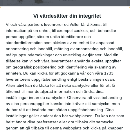
Vi värdesätter din integritet
ASICS NOVABLAST™ 5 – en mjuk
Vi och våra partners levenrorer och/eller får åtkomst till
och studsig mängdträningssko
information på en enhet, till exempel cookies, och behandlar
25 feb 2026
personuppgifter, såsom unika identifierare och
standardinformation som skickas av en enhet for anpassad
annonsering och innehåll, mätning av annonsering och innehåll,
ASICS GEL-KAYANO™ 32 – perfekt
målgruppsundersokningar och utveckling av tjänster.
Med din
för löparen som vill ha stabilitet
tillåtelse kan vi och våra leverantörer använda exakta uppgifter
och dämpning
om geografisk positionering och identifiering via skanning av
24 feb 2026
enheten. Du kan klicka för att godkänna vår och våra 1733
leverantörers uppgiftsbehandling enligt beskrivningen ovan.
Alternativt kan du klicka för att neka samtycke eller för att få
Sarah Lahti överlägsen vid
åtkomst till mer detaljerad information och ändra dina
terräng-SM
inställningar innan du samtycker.
Observera att viss behandling
20 okt 2025
av dina personuppgifter kanske inte kräver ditt samtycke, men
du har rätt att invända mot sådan uppgiftsbehandling. Dina
inställningar gäller endast den här webbplatsen. Du kan när som
helst ändra dina preferenser eller dra tillbaka ditt samtycke
Almgrens brons blev det stora
genom att gå tillbaka till denna webbplats och klicka på knappen