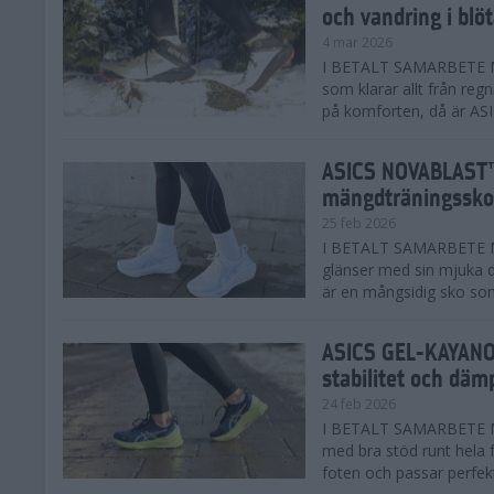
och vandring i blö
4 mar 2026
I BETALT SAMARBETE MED
som klarar allt från reg
på komforten, då är AS
ASICS NOVABLAST™
mängdträningssko
25 feb 2026
I BETALT SAMARBETE ME
glänser med sin mjuka
är en mångsidig sko som 
ASICS GEL-KAYANO™
stabilitet och däm
24 feb 2026
I BETALT SAMARBETE M
med bra stöd runt hela 
foten och passar perfekt