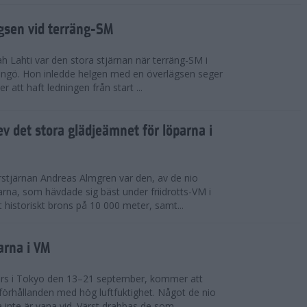
ägsen vid terräng-SM
h Lahti var den stora stjärnan när terräng-SM i
ingö. Hon inledde helgen med en överlägsen seger
 att haft ledningen från start ...
v det stora glädjeämnet för löparna i
stjärnan Andreas Almgren var den, av de nio
rna, som hävdade sig bäst under friidrotts-VM i
 historiskt brons på 10 000 meter, samt...
arna i VM
örs i Tokyo den 13–21 september, kommer att
förhållanden med hög luftfuktighet. Något de nio
inte är vana vid. Värst drabbas de som...