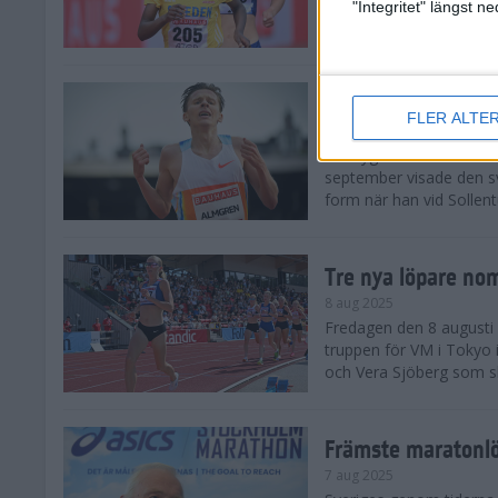
landskamp i friidrott, a
"Integritet" längst 
Stadion. Det blev svensk
Svenskt rekord nä
FLER ALTE
10 aug 2025
En dryg månad före frii
september visade den s
form när han vid Sollen
Tre nya löpare nom
8 aug 2025
Fredagen den 8 augusti n
truppen för VM i Tokyo 
och Vera Sjöberg som ska
Främste maratonl
7 aug 2025