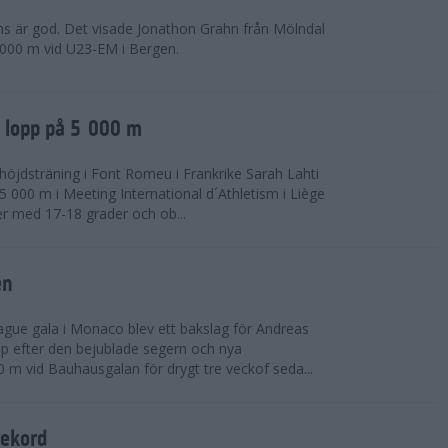
ns är god. Det visade Jonathon Grahn från Mölndal
 000 m vid U23-EM i Bergen.
a lopp på 5 000 m
höjdsträning i Font Romeu i Frankrike Sarah Lahti
 000 m i Meeting International d´Athletism i Liège
der med 17-18 grader och ob...
en
ue gala i Monaco blev ett bakslag för Andreas
opp efter den bejublade segern och nya
 m vid Bauhausgalan för drygt tre veckof seda...
rekord