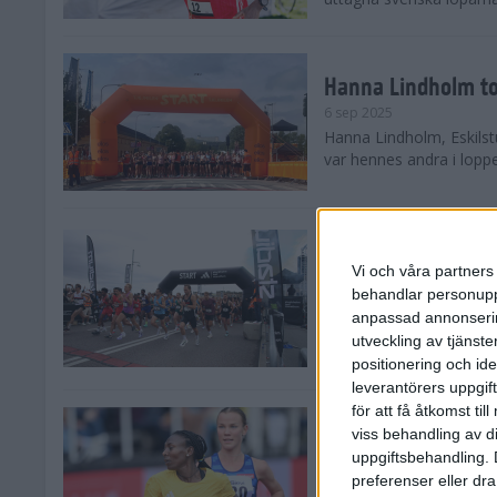
Hanna Lindholm to
6 sep 2025
Hanna Lindholm, Eskilstu
var hennes andra i lopp
Snabbaste segertid
Stockholm Halvma
Vi och våra partners 
30 aug 2025
behandlar personuppg
Ett slutsålt och rekord
anpassad annonserin
nästintill perfekt löparv
utveckling av tjänster
var 19,866 löpare anmäld
positionering och id
leverantörers uppgift
för att få åtkomst ti
Löparna viktiga n
viss behandling av d
26 aug 2025
uppgiftsbehandling. 
Den hundrade upplagan 
preferenser eller dra