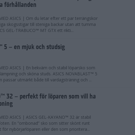
ta förhållanden
 ASICS | Om du letar efter ett par terrängskor
niga skogsstigar till steniga backar utan att tumma
ICS GEL-TRABUCO™ MT GTX ett rikti...
 5 – en mjuk och studsig
D ASICS | En bekväm och stabil löparsko som
 dämpning och sköna studs. ASICS NOVABLAST™ 5
passar utmärkt både till vardagsträning och ...
 32 – perfekt för löparen som vill ha
pning
ED ASICS | ASICS GEL-KAYANO™ 32 är stabil
foten. En ”ombonad” sko som sitter skönt runt
 för nybörjarlöparen eller den som prioritera...