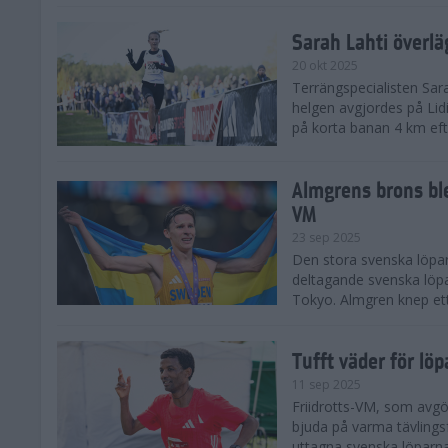
Sarah Lahti överl
20 okt 2025
Terrängspecialisten Sara
helgen avgjordes på Lid
på korta banan 4 km efter
Almgrens brons ble
VM
23 sep 2025
Den stora svenska löpar
deltagande svenska löpa
Tokyo. Almgren knep ett
Tufft väder för löp
11 sep 2025
Friidrotts-VM, som avg
bjuda på varma tävlings
uttagna svenska löparna 