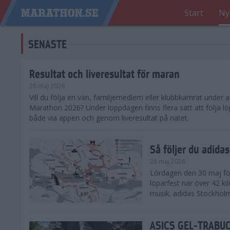
Start
Ny
SENASTE
Resultat och liveresultat för maran
28 maj 2026
​Vill du följa en vän, familjemedlem eller klubbkamrat under
Marathon 2026? Under loppdagen finns flera sätt att följa lö
både via appen och genom liveresultat på nätet.
Så följer du adid
28 maj 2026
Lördagen den 30 maj för
löparfest när över 42 ki
musik. adidas Stockholm
ASICS GEL-TRABUCO