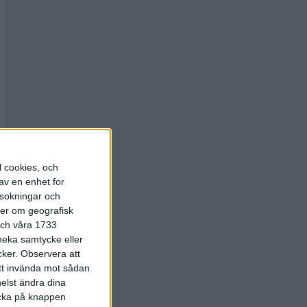
l cookies, och
av en enhet for
rsokningar och
ter om geografisk
 och våra 1733
 neka samtycke eller
cker.
Observera att
att invända mot sådan
elst ändra dina
licka på knappen