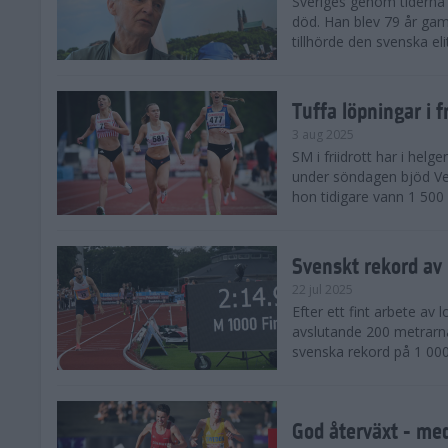
Sveriges genom tiderna 
död. Han blev 79 år gam
tillhörde den svenska eli
Tuffa löpningar i f
3 aug 2025
SM i friidrott har i helg
under söndagen bjöd Ver
hon tidigare vann 1 500 
Svenskt rekord av
22 jul 2025
Efter ett fint arbete av
avslutande 200 metrarna
svenska rekord på 1 000
God återväxt - med