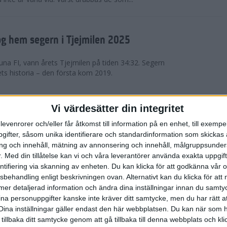
g hem segern i Tjejmilen 2025
na FI, vann årets Tjejmilen på tiden 34:32. Segern
ets historia – den första kom 2019.
en på 12 år i rekordstort adidas
Vi värdesätter din integritet
raton
levenrorer och/eller får åtkomst till information på en enhet, till exempe
ifter, såsom unika identifierare och standardinformation som skickas 
stort adidas Stockholm Halvmaraton avgjordes i
g och innehåll, mätning av annonsering och innehåll, målgruppsunde
äder. 18 grader, mulet och väldigt lite vind. Totalt
.
Med din tillåtelse kan vi och våra leverantörer använda exakta uppgif
a, varav 15,807 kom till sta...
entifiering via skanning av enheten. Du kan klicka för att godkänna vår
sbehandling enligt beskrivningen ovan. Alternativt kan du klicka för att
ll mer detaljerad information och ändra dina inställningar innan du samty
är Sverige vann Finnkampen
ina personuppgifter kanske inte kräver ditt samtycke, men du har rätt 
Dina inställningar gäller endast den här webbplatsen. Du kan när som h
av Finnkampen, världens äldsta och största
 tillbaka ditt samtycke genom att gå tillbaka till denna webbplats och k