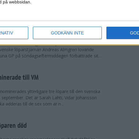
vgjordes inför fullsatta läktare på Stockholms
ned på webbsidan.
 seger i både dam- och herrkampen, delvi...
r Almgren testade VM-formen
RNATIV
GODKÄNN INTE
GO
drotts-VM, som avgörs i Tokyo den 13-21
venske löparstjärnan Andreas Almgren lovande
tuna GP på söndagseftermiddagen förbättrade sit...
inerade till VM
ominerades ytterligare tre löpare till den svenska
i september. Det är Sarah Lahti, Vidar Johansson
 adderas till de sex som är n...
öparen död