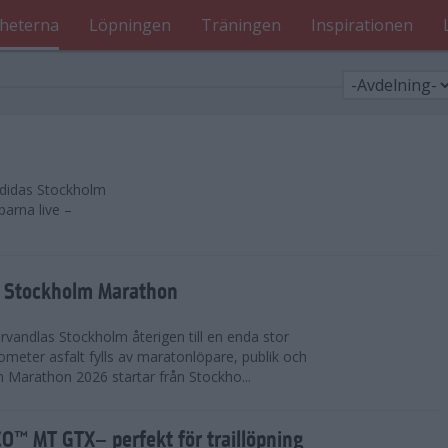
heterna
Löpningen
Träningen
Inspirationen
 adidas Stockholm
parna live –
as Stockholm Marathon
vandlas Stockholm återigen till en enda stor
lometer asfalt fylls av maratonlöpare, publik och
 Marathon 2026 startar från Stockho...
™ MT GTX– perfekt för traillöpning