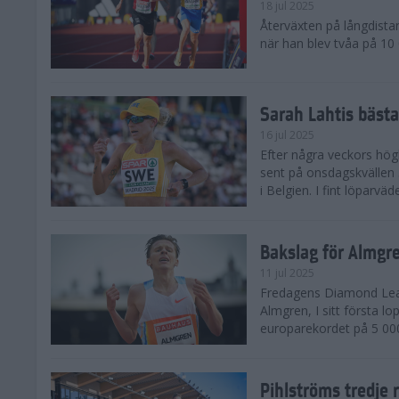
18 jul 2025
Återväxten på långdista
när han blev tvåa på 10
Sarah Lahtis bäst
16 jul 2025
Efter några veckors hög
sent på onsdagskvällen 5
i Belgien. I fint löparvä
Bakslag för Almgr
11 jul 2025
Fredagens Diamond Leag
Almgren, I sitt första l
europarekordet på 5 000
Pihlströms tredje 