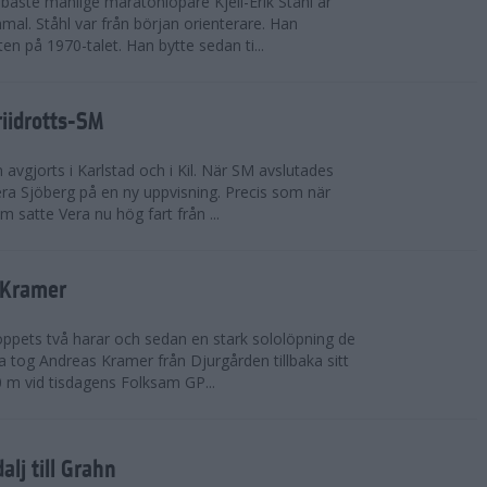
bäste manlige maratonlöpare Kjell-Erik Ståhl är
mal. Ståhl var från början orienterare. Han
ten på 1970-talet. Han bytte sedan ti...
riidrotts-SM
en avgjorts i Karlstad och i Kil. När SM avslutades
a Sjöberg på en ny uppvisning. Precis som när
m satte Vera nu hög fart från ...
 Kramer
 loppets två harar och sedan en stark sololöpning de
 tog Andreas Kramer från Djurgården tillbaka sitt
 m vid tisdagens Folksam GP...
alj till Grahn