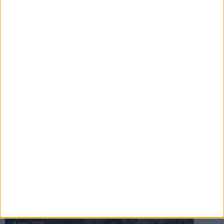
16 jul 2025
Bakslag för Almgren
11 jul 2025
Pihlströms tredje rekord
3 jul 2025
nästa ›
INTRESSANTA LOPP
Höstrusket • 8 november
8 nov 2025