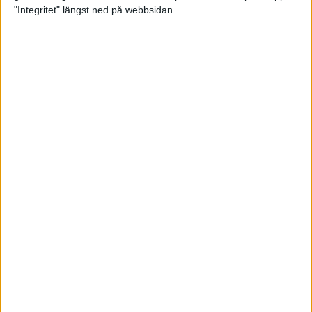
glädjeämnet för löparna i VM
"Integritet" längst ned på webbsidan.
23 sep 2025
Tufft väder för löparna i VM
11 sep 2025
Hanna Lindholm tog hem segern i
Tjejmilen 2025
6 sep 2025
Snabbaste segertiden på 12 år i
rekordstort adidas Stockholm
Halvmaraton
30 aug 2025