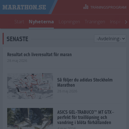
TRÄNINGSPROGRAM
Start
Nyheterna
Löpningen
Träningen
Inspirati
SENASTE
Resultat och liveresultat för maran
28 maj 2026
Så följer du adidas Stockholm
Marathon
28 maj 2026
ASICS GEL-TRABUCO™ MT GTX–
perfekt för traillöpning och
vandring i blöta förhållanden
4 mar 2026