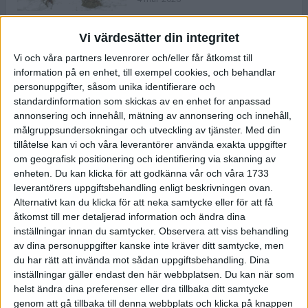
Vi värdesätter din integritet
ASICS NOVABLAST™ 5 – en mjuk
Vi och våra partners levenrorer och/eller får åtkomst till
och studsig mängdträningssko
information på en enhet, till exempel cookies, och behandlar
25 feb 2026
personuppgifter, såsom unika identifierare och
standardinformation som skickas av en enhet for anpassad
annonsering och innehåll, mätning av annonsering och innehåll,
ASICS GEL-KAYANO™ 32 – perfekt
målgruppsundersokningar och utveckling av tjänster.
Med din
för löparen som vill ha stabilitet
tillåtelse kan vi och våra leverantörer använda exakta uppgifter
och dämpning
om geografisk positionering och identifiering via skanning av
24 feb 2026
enheten. Du kan klicka för att godkänna vår och våra 1733
leverantörers uppgiftsbehandling enligt beskrivningen ovan.
Alternativt kan du klicka för att neka samtycke eller för att få
Sarah Lahti överlägsen vid
åtkomst till mer detaljerad information och ändra dina
terräng-SM
inställningar innan du samtycker.
Observera att viss behandling
20 okt 2025
av dina personuppgifter kanske inte kräver ditt samtycke, men
du har rätt att invända mot sådan uppgiftsbehandling. Dina
inställningar gäller endast den här webbplatsen. Du kan när som
helst ändra dina preferenser eller dra tillbaka ditt samtycke
Almgrens brons blev det stora
genom att gå tillbaka till denna webbplats och klicka på knappen