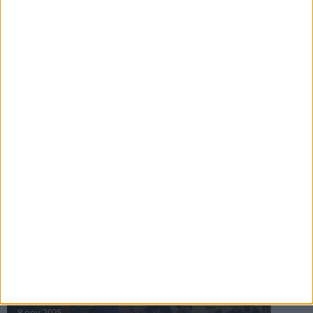
16 jul 2025
Bakslag för Almgren
11 jul 2025
Pihlströms tredje rekord
3 jul 2025
nästa ›
INTRESSANTA LOPP
Höstrusket • 8 november
8 nov 2025