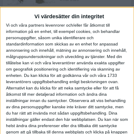
Vi värdesätter din integritet
ASICS NOVABLAST™ 5 – en mjuk
Vi och våra partners levenrorer och/eller får åtkomst till
och studsig mängdträningssko
information på en enhet, till exempel cookies, och behandlar
25 feb 2026
personuppgifter, såsom unika identifierare och
standardinformation som skickas av en enhet for anpassad
annonsering och innehåll, mätning av annonsering och innehåll,
ASICS GEL-KAYANO™ 32 – perfekt
målgruppsundersokningar och utveckling av tjänster.
Med din
för löparen som vill ha stabilitet
tillåtelse kan vi och våra leverantörer använda exakta uppgifter
och dämpning
om geografisk positionering och identifiering via skanning av
24 feb 2026
enheten. Du kan klicka för att godkänna vår och våra 1733
leverantörers uppgiftsbehandling enligt beskrivningen ovan.
Alternativt kan du klicka för att neka samtycke eller för att få
Sarah Lahti överlägsen vid
åtkomst till mer detaljerad information och ändra dina
terräng-SM
inställningar innan du samtycker.
Observera att viss behandling
20 okt 2025
av dina personuppgifter kanske inte kräver ditt samtycke, men
du har rätt att invända mot sådan uppgiftsbehandling. Dina
inställningar gäller endast den här webbplatsen. Du kan när som
helst ändra dina preferenser eller dra tillbaka ditt samtycke
Almgrens brons blev det stora
genom att gå tillbaka till denna webbplats och klicka på knappen