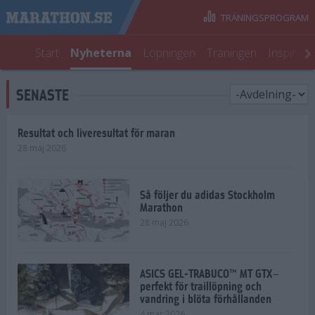
TRÄNINGSPROGRAM
Start
Nyheterna
Löpningen
Träningen
Inspirati
SENASTE
Resultat och liveresultat för maran
28 maj 2026
Så följer du adidas Stockholm
Marathon
28 maj 2026
ASICS GEL-TRABUCO™ MT GTX–
perfekt för traillöpning och
vandring i blöta förhållanden
4 mar 2026