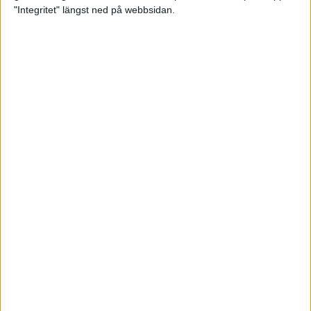
glädjeämnet för löparna i VM
"Integritet" längst ned på webbsidan.
23 sep 2025
Tufft väder för löparna i VM
11 sep 2025
Hanna Lindholm tog hem segern i
Tjejmilen 2025
6 sep 2025
Snabbaste segertiden på 12 år i
rekordstort adidas Stockholm
Halvmaraton
30 aug 2025