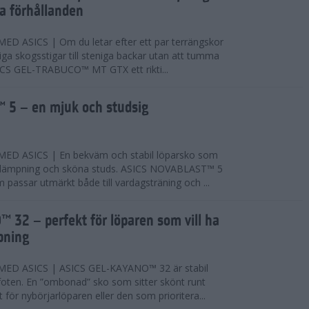
ta förhållanden
 ASICS | Om du letar efter ett par terrängskor
niga skogsstigar till steniga backar utan att tumma
ICS GEL-TRABUCO™ MT GTX ett rikti...
 5 – en mjuk och studsig
D ASICS | En bekväm och stabil löparsko som
 dämpning och sköna studs. ASICS NOVABLAST™ 5
passar utmärkt både till vardagsträning och ...
 32 – perfekt för löparen som vill ha
pning
ED ASICS | ASICS GEL-KAYANO™ 32 är stabil
foten. En ”ombonad” sko som sitter skönt runt
 för nybörjarlöparen eller den som prioritera...