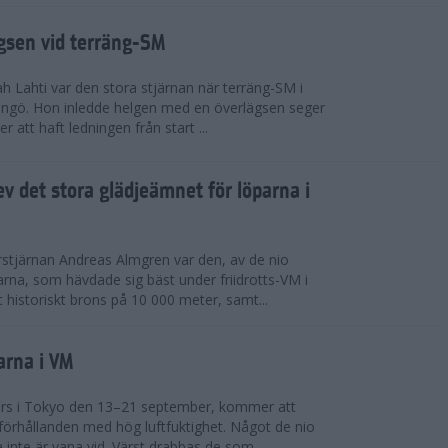
ägsen vid terräng-SM
h Lahti var den stora stjärnan när terräng-SM i
ingö. Hon inledde helgen med en överlägsen seger
 att haft ledningen från start ...
v det stora glädjeämnet för löparna i
stjärnan Andreas Almgren var den, av de nio
rna, som hävdade sig bäst under friidrotts-VM i
 historiskt brons på 10 000 meter, samt...
arna i VM
örs i Tokyo den 13–21 september, kommer att
förhållanden med hög luftfuktighet. Något de nio
inte är vana vid. Värst drabbas de som...