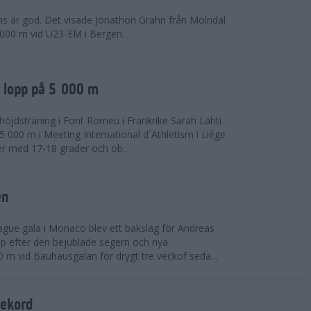
ns är god. Det visade Jonathon Grahn från Mölndal
 000 m vid U23-EM i Bergen.
a lopp på 5 000 m
höjdsträning i Font Romeu i Frankrike Sarah Lahti
 000 m i Meeting International d´Athletism i Liège
der med 17-18 grader och ob...
en
ue gala i Monaco blev ett bakslag för Andreas
opp efter den bejublade segern och nya
 m vid Bauhausgalan för drygt tre veckof seda...
rekord