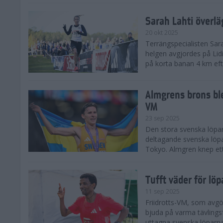
Sarah Lahti överl
20 okt 2025
Terrängspecialisten Sara
helgen avgjordes på Lid
på korta banan 4 km efter
Almgrens brons ble
VM
23 sep 2025
Den stora svenska löpar
deltagande svenska löpa
Tokyo. Almgren knep ett
Tufft väder för löp
11 sep 2025
Friidrotts-VM, som avg
bjuda på varma tävlings
uttagna svenska löparna 