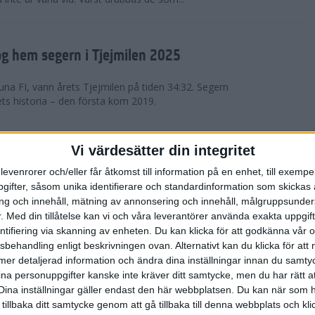
g hem segern i Tjejmilen 2025
na FI, vann årets Tjejmilen på tiden 34:32. Segern
ets historia – den första kom 2019.
en på 12 år i rekordstort adidas
Vi värdesätter din integritet
raton
levenrorer och/eller får åtkomst till information på en enhet, till exempe
ifter, såsom unika identifierare och standardinformation som skickas 
stort adidas Stockholm Halvmaraton avgjordes i
g och innehåll, mätning av annonsering och innehåll, målgruppsunde
äder. 18 grader, mulet och väldigt lite vind. Totalt
.
Med din tillåtelse kan vi och våra leverantörer använda exakta uppgif
a, varav 15,807 kom till sta...
entifiering via skanning av enheten. Du kan klicka för att godkänna vår
sbehandling enligt beskrivningen ovan. Alternativt kan du klicka för att
ll mer detaljerad information och ändra dina inställningar innan du samty
är Sverige vann Finnkampen
ina personuppgifter kanske inte kräver ditt samtycke, men du har rätt 
Dina inställningar gäller endast den här webbplatsen. Du kan när som h
av Finnkampen, världens äldsta och största
 tillbaka ditt samtycke genom att gå tillbaka till denna webbplats och k