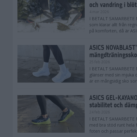
och vandring i blö
4 mar 2026
I BETALT SAMARBETE MED
som klarar allt från reg
på komforten, då är AS
ASICS NOVABLAST™
mängdträningssko
25 feb 2026
I BETALT SAMARBETE ME
glänser med sin mjuka
är en mångsidig sko som 
ASICS GEL-KAYANO™
stabilitet och däm
24 feb 2026
I BETALT SAMARBETE M
med bra stöd runt hela 
foten och passar perfekt