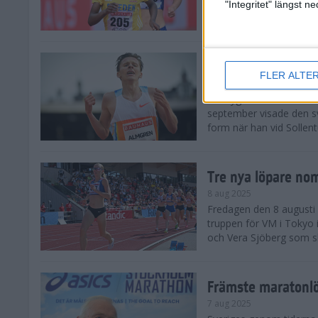
landskamp i friidrott, a
"Integritet" längst 
Stadion. Det blev svensk
Svenskt rekord nä
FLER ALTE
10 aug 2025
En dryg månad före frii
september visade den s
form när han vid Sollen
Tre nya löpare nom
8 aug 2025
Fredagen den 8 augusti n
truppen för VM i Tokyo 
och Vera Sjöberg som ska
Främste maratonl
7 aug 2025