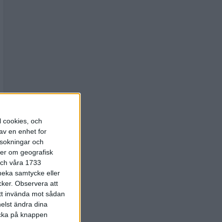
l cookies, och
av en enhet for
rsokningar och
ter om geografisk
 och våra 1733
 neka samtycke eller
cker.
Observera att
att invända mot sådan
elst ändra dina
licka på knappen