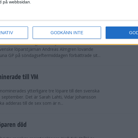
vgjordes inför fullsatta läktare på Stockholms
ned på webbsidan.
 seger i både dam- och herrkampen, delvi...
r Almgren testade VM-formen
RNATIV
GODKÄNN INTE
GO
drotts-VM, som avgörs i Tokyo den 13-21
venske löparstjärnan Andreas Almgren lovande
tuna GP på söndagseftermiddagen förbättrade sit...
inerade till VM
ominerades ytterligare tre löpare till den svenska
i september. Det är Sarah Lahti, Vidar Johansson
 adderas till de sex som är n...
öparen död