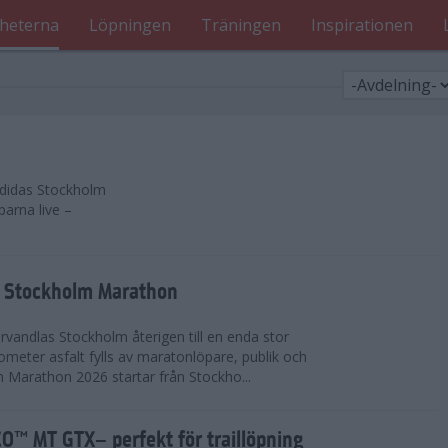
heterna
Löpningen
Träningen
Inspirationen
 adidas Stockholm
parna live –
as Stockholm Marathon
vandlas Stockholm återigen till en enda stor
lometer asfalt fylls av maratonlöpare, publik och
 Marathon 2026 startar från Stockho...
™ MT GTX– perfekt för traillöpning