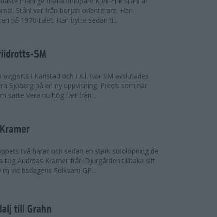
bäste manlige maratonlöpare Kjell-Erik Ståhl är
mal. Ståhl var från början orienterare. Han
ten på 1970-talet. Han bytte sedan ti...
riidrotts-SM
en avgjorts i Karlstad och i Kil. När SM avslutades
a Sjöberg på en ny uppvisning. Precis som när
m satte Vera nu hög fart från ...
 Kramer
 loppets två harar och sedan en stark sololöpning de
 tog Andreas Kramer från Djurgården tillbaka sitt
 m vid tisdagens Folksam GP...
alj till Grahn