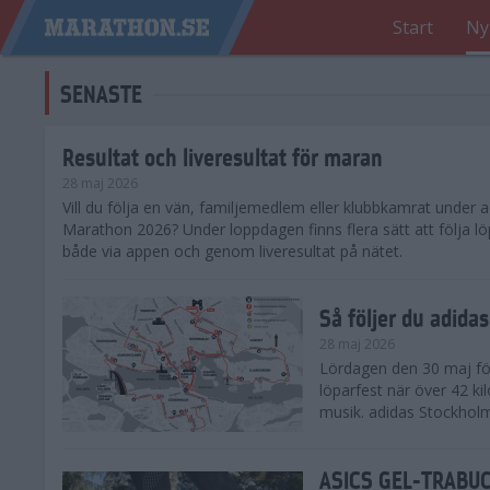
Start
Ny
SENASTE
Resultat och liveresultat för maran
28 maj 2026
​Vill du följa en vän, familjemedlem eller klubbkamrat under
Marathon 2026? Under loppdagen finns flera sätt att följa lö
både via appen och genom liveresultat på nätet.
Så följer du adid
28 maj 2026
Lördagen den 30 maj för
löparfest när över 42 ki
musik. adidas Stockholm
ASICS GEL-TRABUCO