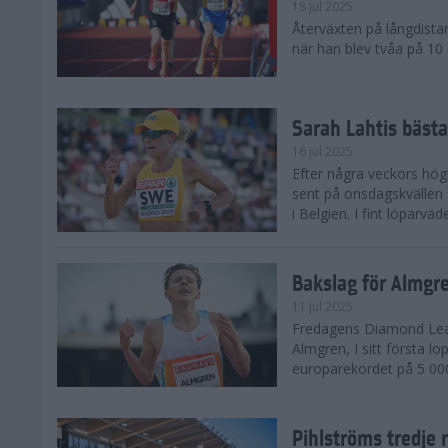
18 jul 2025
Återväxten på långdista
när han blev tvåa på 10
Sarah Lahtis bäst
16 jul 2025
Efter några veckors hög
sent på onsdagskvällen 5
i Belgien. I fint löparvä
Bakslag för Almgr
11 jul 2025
Fredagens Diamond Leag
Almgren, I sitt första l
europarekordet på 5 000
Pihlströms tredje 