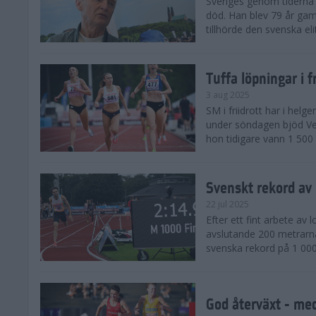
Sveriges genom tiderna 
död. Han blev 79 år gam
tillhörde den svenska eli
Tuffa löpningar i f
3 aug 2025
SM i friidrott har i helg
under söndagen bjöd Ver
hon tidigare vann 1 500 
Svenskt rekord av
22 jul 2025
Efter ett fint arbete av
avslutande 200 metrarna
svenska rekord på 1 000
God återväxt - med