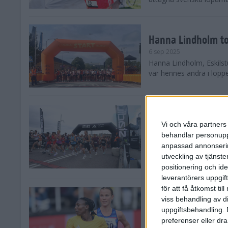
Hanna Lindholm to
6 sep 2025
Hanna Lindholm, Eskilstu
var hennes andra i lopp
Snabbaste segertid
Stockholm Halvma
Vi och våra partners 
30 aug 2025
behandlar personuppg
Ett slutsålt och rekord
anpassad annonserin
nästintill perfekt löparv
utveckling av tjänster
var 19,866 löpare anmäld
positionering och id
leverantörers uppgift
för att få åtkomst ti
Löparna viktiga n
viss behandling av d
26 aug 2025
uppgiftsbehandling. 
Den hundrade upplagan 
preferenser eller dra