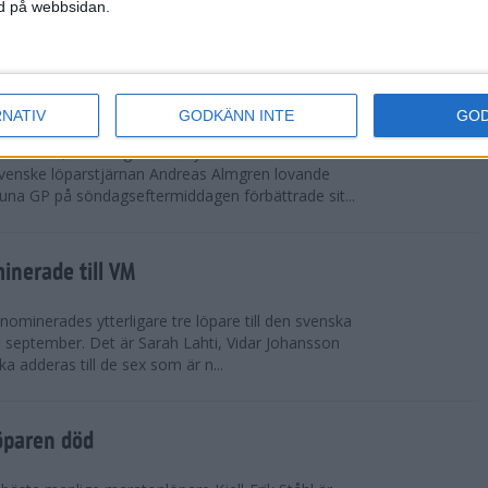
vgjordes inför fullsatta läktare på Stockholms
ned på webbsidan.
 seger i både dam- och herrkampen, delvi...
r Almgren testade VM-formen
RNATIV
GODKÄNN INTE
GO
drotts-VM, som avgörs i Tokyo den 13-21
venske löparstjärnan Andreas Almgren lovande
tuna GP på söndagseftermiddagen förbättrade sit...
inerade till VM
ominerades ytterligare tre löpare till den svenska
i september. Det är Sarah Lahti, Vidar Johansson
 adderas till de sex som är n...
öparen död