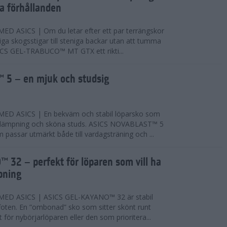
ta förhållanden
 ASICS | Om du letar efter ett par terrängskor
niga skogsstigar till steniga backar utan att tumma
ICS GEL-TRABUCO™ MT GTX ett rikti...
 5 – en mjuk och studsig
D ASICS | En bekväm och stabil löparsko som
 dämpning och sköna studs. ASICS NOVABLAST™ 5
passar utmärkt både till vardagsträning och ...
 32 – perfekt för löparen som vill ha
pning
ED ASICS | ASICS GEL-KAYANO™ 32 är stabil
foten. En ”ombonad” sko som sitter skönt runt
 för nybörjarlöparen eller den som prioritera...