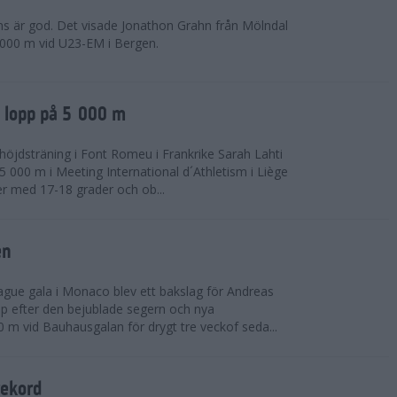
ns är god. Det visade Jonathon Grahn från Mölndal
 000 m vid U23-EM i Bergen.
a lopp på 5 000 m
höjdsträning i Font Romeu i Frankrike Sarah Lahti
 000 m i Meeting International d´Athletism i Liège
der med 17-18 grader och ob...
en
ue gala i Monaco blev ett bakslag för Andreas
opp efter den bejublade segern och nya
 m vid Bauhausgalan för drygt tre veckof seda...
rekord