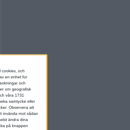
l cookies, och
av en enhet for
rsokningar och
ter om geografisk
 och våra 1731
 neka samtycke eller
cker.
Observera att
att invända mot sådan
elst ändra dina
licka på knappen