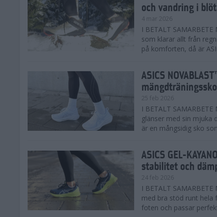
och vandring i blö
4 mar 2026
I BETALT SAMARBETE MED
som klarar allt från reg
på komforten, då är AS
ASICS NOVABLAST™
mängdträningssko
25 feb 2026
I BETALT SAMARBETE ME
glänser med sin mjuka
är en mångsidig sko som 
ASICS GEL-KAYANO™
stabilitet och däm
24 feb 2026
I BETALT SAMARBETE M
med bra stöd runt hela 
foten och passar perfekt