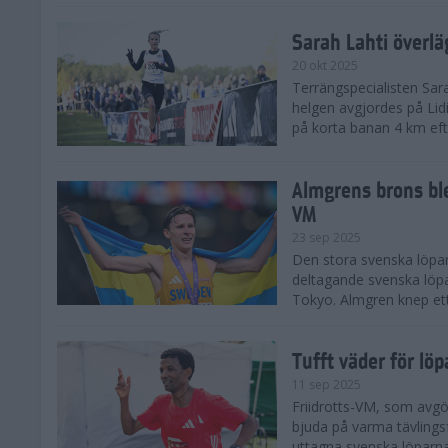
Sarah Lahti överl
20 okt 2025
Terrängspecialisten Sara
helgen avgjordes på Lid
på korta banan 4 km efter
Almgrens brons ble
VM
23 sep 2025
Den stora svenska löpar
deltagande svenska löpa
Tokyo. Almgren knep ett
Tufft väder för löp
11 sep 2025
Friidrotts-VM, som avg
bjuda på varma tävlings
uttagna svenska löparna 