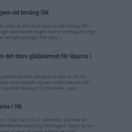
ägsen vid terräng-SM
h Lahti var den stora stjärnan när terräng-SM i
ingö. Hon inledde helgen med en överlägsen seger
 att haft ledningen från start ...
v det stora glädjeämnet för löparna i
stjärnan Andreas Almgren var den, av de nio
rna, som hävdade sig bäst under friidrotts-VM i
 historiskt brons på 10 000 meter, samt...
arna i VM
örs i Tokyo den 13–21 september, kommer att
förhållanden med hög luftfuktighet. Något de nio
inte är vana vid. Värst drabbas de som...