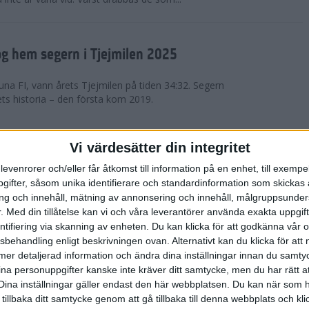
g hem segern i Tjejmilen 2025
na FI, vann årets Tjejmilen på tiden 34:32. Segern
ets historia – den första kom 2019.
en på 12 år i rekordstort adidas
Vi värdesätter din integritet
raton
levenrorer och/eller får åtkomst till information på en enhet, till exempe
ifter, såsom unika identifierare och standardinformation som skickas 
stort adidas Stockholm Halvmaraton avgjordes i
g och innehåll, mätning av annonsering och innehåll, målgruppsunde
äder. 18 grader, mulet och väldigt lite vind. Totalt
.
Med din tillåtelse kan vi och våra leverantörer använda exakta uppgif
a, varav 15,807 kom till sta...
entifiering via skanning av enheten. Du kan klicka för att godkänna vår
sbehandling enligt beskrivningen ovan. Alternativt kan du klicka för att
ll mer detaljerad information och ändra dina inställningar innan du samty
är Sverige vann Finnkampen
ina personuppgifter kanske inte kräver ditt samtycke, men du har rätt 
Dina inställningar gäller endast den här webbplatsen. Du kan när som h
av Finnkampen, världens äldsta och största
 tillbaka ditt samtycke genom att gå tillbaka till denna webbplats och k