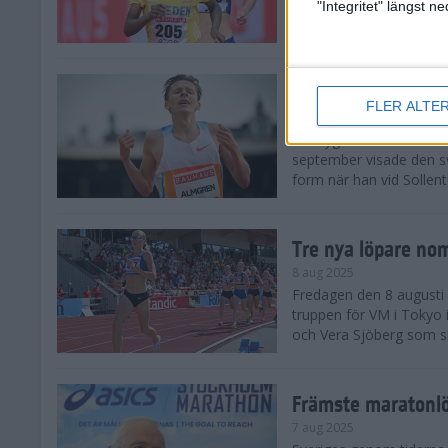
landskamp i friidrott, a
"Integritet" längst 
Stadion. Det blev svensk
Svenskt rekord nä
FLER ALTE
10 aug 2025
En dryg månad före frii
september visade den s
form när han vid Sollen
Tre nya löpare nom
8 aug 2025
Fredagen den 8 augusti n
truppen för VM i Tokyo 
och Vera Sjöberg som ska
Främste maratonl
7 aug 2025