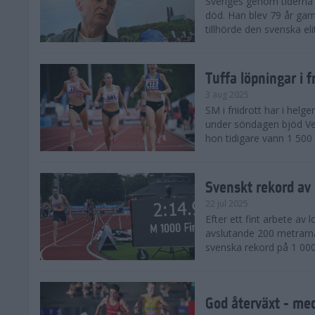
Sveriges genom tiderna 
död. Han blev 79 år gam
tillhörde den svenska eli
Tuffa löpningar i f
3 aug 2025
SM i friidrott har i helg
under söndagen bjöd Ver
hon tidigare vann 1 500 
Svenskt rekord av
22 jul 2025
Efter ett fint arbete av
avslutande 200 metrarna
svenska rekord på 1 000
God återväxt - med