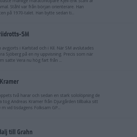
bäste manlige maratonlöpare Kjell-Erik Ståhl är
mal. Ståhl var från början orienterare. Han
ten på 1970-talet. Han bytte sedan ti...
riidrotts-SM
en avgjorts i Karlstad och i Kil. När SM avslutades
a Sjöberg på en ny uppvisning. Precis som när
m satte Vera nu hög fart från ...
 Kramer
 loppets två harar och sedan en stark sololöpning de
 tog Andreas Kramer från Djurgården tillbaka sitt
 m vid tisdagens Folksam GP...
alj till Grahn