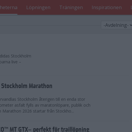
heterna
Löpningen
Träningen
Inspirationen
 adidas Stockholm
parna live –
as Stockholm Marathon
vandlas Stockholm återigen till en enda stor
lometer asfalt fylls av maratonlöpare, publik och
 Marathon 2026 startar från Stockho...
™ MT GTX– perfekt för traillöpning