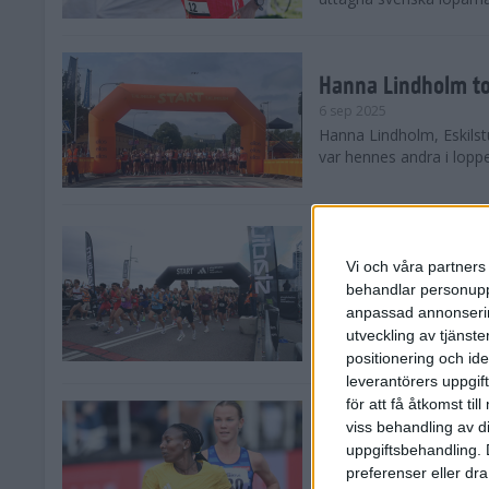
Hanna Lindholm to
6 sep 2025
Hanna Lindholm, Eskilstu
var hennes andra i lopp
Snabbaste segertid
Stockholm Halvma
Vi och våra partners 
30 aug 2025
behandlar personuppg
Ett slutsålt och rekord
anpassad annonserin
nästintill perfekt löparv
utveckling av tjänster
var 19,866 löpare anmäld
positionering och id
leverantörers uppgift
för att få åtkomst ti
Löparna viktiga n
viss behandling av d
26 aug 2025
uppgiftsbehandling. 
Den hundrade upplagan 
preferenser eller dra