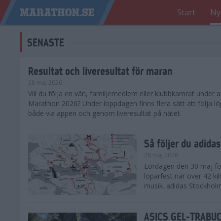
Start
Ny
SENASTE
Resultat och liveresultat för maran
28 maj 2026
​Vill du följa en vän, familjemedlem eller klubbkamrat under
Marathon 2026? Under loppdagen finns flera sätt att följa lö
både via appen och genom liveresultat på nätet.
Så följer du adid
28 maj 2026
Lördagen den 30 maj för
löparfest när över 42 ki
musik. adidas Stockholm
ASICS GEL-TRABUCO