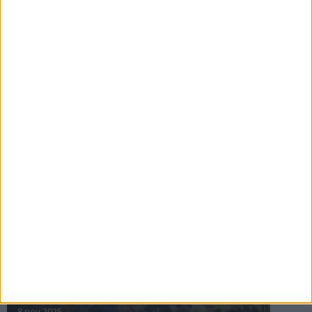
16 jul 2025
Bakslag för Almgren
11 jul 2025
Pihlströms tredje rekord
3 jul 2025
nästa ›
INTRESSANTA LOPP
Höstrusket • 8 november
8 nov 2025