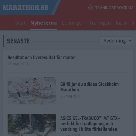
TRÄNINGSPROGRAM
Start
Nyheterna
Löpningen
Träningen
Inspirati
SENASTE
Resultat och liveresultat för maran
28 maj 2026
Så följer du adidas Stockholm
Marathon
28 maj 2026
ASICS GEL-TRABUCO™ MT GTX–
perfekt för traillöpning och
vandring i blöta förhållanden
4 mar 2026