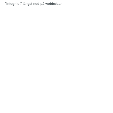
glädjeämnet för löparna i VM
"Integritet" längst ned på webbsidan.
23 sep 2025
Tufft väder för löparna i VM
11 sep 2025
Hanna Lindholm tog hem segern i
Tjejmilen 2025
6 sep 2025
Snabbaste segertiden på 12 år i
rekordstort adidas Stockholm
Halvmaraton
30 aug 2025