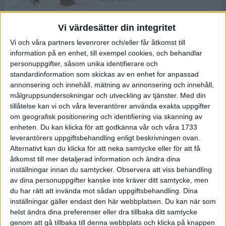
Vi värdesätter din integritet
ASICS NOVABLAST™ 5 – en mjuk
Vi och våra partners levenrorer och/eller får åtkomst till
och studsig mängdträningssko
information på en enhet, till exempel cookies, och behandlar
25 feb 2026
personuppgifter, såsom unika identifierare och
standardinformation som skickas av en enhet for anpassad
annonsering och innehåll, mätning av annonsering och innehåll,
ASICS GEL-KAYANO™ 32 – perfekt
målgruppsundersokningar och utveckling av tjänster.
Med din
för löparen som vill ha stabilitet
tillåtelse kan vi och våra leverantörer använda exakta uppgifter
och dämpning
om geografisk positionering och identifiering via skanning av
24 feb 2026
enheten. Du kan klicka för att godkänna vår och våra 1733
leverantörers uppgiftsbehandling enligt beskrivningen ovan.
Alternativt kan du klicka för att neka samtycke eller för att få
Sarah Lahti överlägsen vid
åtkomst till mer detaljerad information och ändra dina
terräng-SM
inställningar innan du samtycker.
Observera att viss behandling
20 okt 2025
av dina personuppgifter kanske inte kräver ditt samtycke, men
du har rätt att invända mot sådan uppgiftsbehandling. Dina
inställningar gäller endast den här webbplatsen. Du kan när som
helst ändra dina preferenser eller dra tillbaka ditt samtycke
Almgrens brons blev det stora
genom att gå tillbaka till denna webbplats och klicka på knappen