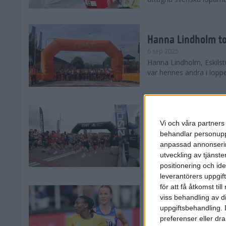
Hanna Lindholm to
6 sep 2025
Hanna Lindholm, Eskilstu
var hennes andra i lopp
Snabbaste segertid
Stockholm Halvma
Vi och våra partners 
30 aug 2025
behandlar personuppg
Ett slutsålt och rekord
anpassad annonserin
nästintill perfekt löparv
utveckling av tjänster
var 19,866 löpare anmäld
positionering och id
leverantörers uppgift
för att få åtkomst ti
Löparna viktiga n
viss behandling av d
26 aug 2025
uppgiftsbehandling. 
Den hundrade upplagan 
preferenser eller dra