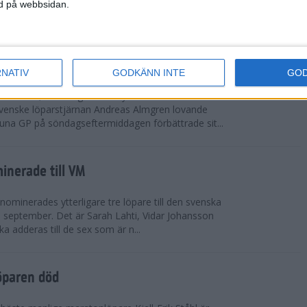
vgjordes inför fullsatta läktare på Stockholms
ned på webbsidan.
 seger i både dam- och herrkampen, delvi...
r Almgren testade VM-formen
RNATIV
GODKÄNN INTE
GO
drotts-VM, som avgörs i Tokyo den 13-21
venske löparstjärnan Andreas Almgren lovande
tuna GP på söndagseftermiddagen förbättrade sit...
inerade till VM
ominerades ytterligare tre löpare till den svenska
i september. Det är Sarah Lahti, Vidar Johansson
 adderas till de sex som är n...
öparen död