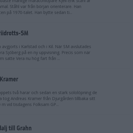
bäste manlige maratonlöpare Kjell-Erik Ståhl är
mal. Ståhl var från början orienterare. Han
ten på 1970-talet. Han bytte sedan ti...
riidrotts-SM
en avgjorts i Karlstad och i Kil. När SM avslutades
a Sjöberg på en ny uppvisning. Precis som när
m satte Vera nu hög fart från ...
 Kramer
 loppets två harar och sedan en stark sololöpning de
 tog Andreas Kramer från Djurgården tillbaka sitt
 m vid tisdagens Folksam GP...
alj till Grahn