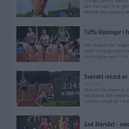
Sveriges genom tiderna 
död. Han blev 79 år gam
tillhörde den svenska eli
Tuffa löpningar i f
3 aug 2025
SM i friidrott har i helg
under söndagen bjöd Ver
hon tidigare vann 1 500 
Svenskt rekord av
22 jul 2025
Efter ett fint arbete av
avslutande 200 metrarna
svenska rekord på 1 000
God återväxt - med