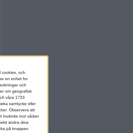
l cookies, och
av en enhet for
rsokningar och
ter om geografisk
 och våra 1733
 neka samtycke eller
cker.
Observera att
att invända mot sådan
elst ändra dina
licka på knappen