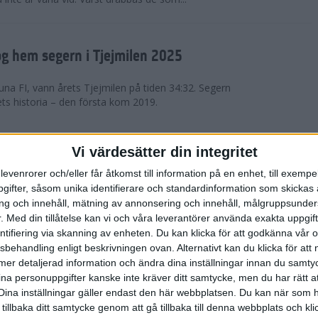
g hem segern i Tjejmilen 2025
na FI, vann årets Tjejmilen på tiden 34:32. Segern
ets historia – den första kom 2019.
en på 12 år i rekordstort adidas
Vi värdesätter din integritet
raton
levenrorer och/eller får åtkomst till information på en enhet, till exempe
ifter, såsom unika identifierare och standardinformation som skickas 
stort adidas Stockholm Halvmaraton avgjordes i
g och innehåll, mätning av annonsering och innehåll, målgruppsunde
äder. 18 grader, mulet och väldigt lite vind. Totalt
.
Med din tillåtelse kan vi och våra leverantörer använda exakta uppgif
a, varav 15,807 kom till sta...
entifiering via skanning av enheten. Du kan klicka för att godkänna vår
sbehandling enligt beskrivningen ovan. Alternativt kan du klicka för att
ll mer detaljerad information och ändra dina inställningar innan du samty
är Sverige vann Finnkampen
ina personuppgifter kanske inte kräver ditt samtycke, men du har rätt 
Dina inställningar gäller endast den här webbplatsen. Du kan när som h
av Finnkampen, världens äldsta och största
 tillbaka ditt samtycke genom att gå tillbaka till denna webbplats och k