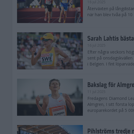
18 jul 2025
Återväxten på långdista
när han blev tvåa på 10
Sarah Lahtis bäst
16 jul 2025
Efter några veckors hög
sent på onsdagskvällen 5
i Belgien. I fint löparvä
Bakslag för Almgr
11 jul 2025
Fredagens Diamond Leag
Almgren, I sitt första l
europarekordet på 5 000
Pihlströms tredje 