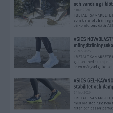
och vandring i blö
4 mar 2026
I BETALT SAMARBETE MED
som klarar allt från reg
på komforten, då är AS
ASICS NOVABLAST™
mängdträningssko
25 feb 2026
I BETALT SAMARBETE ME
glänser med sin mjuka
är en mångsidig sko som 
ASICS GEL-KAYANO™
stabilitet och däm
24 feb 2026
I BETALT SAMARBETE M
med bra stöd runt hela 
foten och passar perfekt