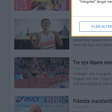
landskamp i friidrott, a
"Integritet" längst 
Stadion. Det blev svensk
Svenskt rekord nä
FLER ALTE
10 aug 2025
En dryg månad före frii
september visade den s
form när han vid Sollen
Tre nya löpare nom
8 aug 2025
Fredagen den 8 augusti n
truppen för VM i Tokyo 
och Vera Sjöberg som ska
Främste maratonl
7 aug 2025