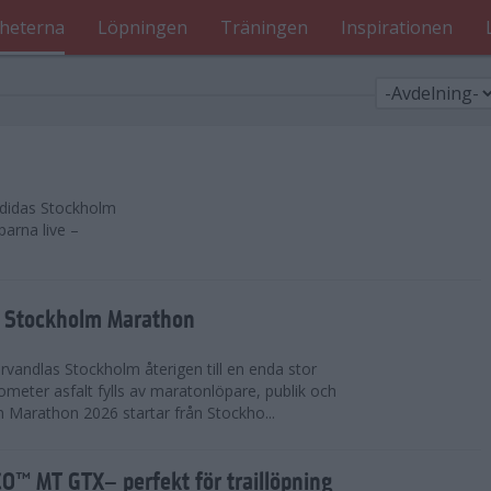
heterna
Löpningen
Träningen
Inspirationen
 adidas Stockholm
parna live –
as Stockholm Marathon
vandlas Stockholm återigen till en enda stor
lometer asfalt fylls av maratonlöpare, publik och
 Marathon 2026 startar från Stockho...
™ MT GTX– perfekt för traillöpning