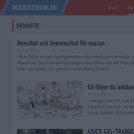
Start
Ny
SENASTE
Resultat och liveresultat för maran
28 maj 2026
​Vill du följa en vän, familjemedlem eller klubbkamrat under
Marathon 2026? Under loppdagen finns flera sätt att följa lö
både via appen och genom liveresultat på nätet.
Så följer du adid
28 maj 2026
Lördagen den 30 maj för
löparfest när över 42 ki
musik. adidas Stockholm
ASICS GEL-TRABUCO