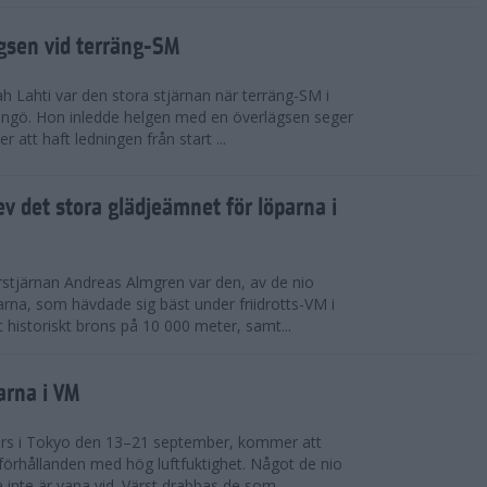
ägsen vid terräng-SM
h Lahti var den stora stjärnan när terräng-SM i
ingö. Hon inledde helgen med en överlägsen seger
 att haft ledningen från start ...
v det stora glädjeämnet för löparna i
stjärnan Andreas Almgren var den, av de nio
rna, som hävdade sig bäst under friidrotts-VM i
 historiskt brons på 10 000 meter, samt...
arna i VM
örs i Tokyo den 13–21 september, kommer att
förhållanden med hög luftfuktighet. Något de nio
inte är vana vid. Värst drabbas de som...