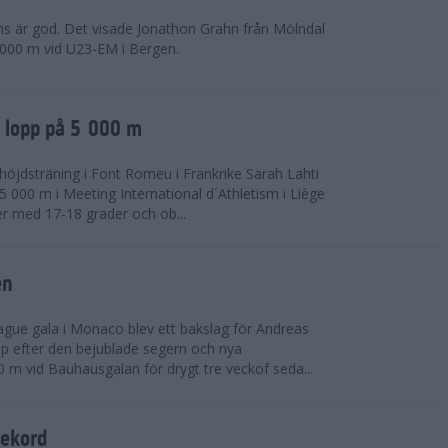
ns är god. Det visade Jonathon Grahn från Mölndal
 000 m vid U23-EM i Bergen.
a lopp på 5 000 m
höjdsträning i Font Romeu i Frankrike Sarah Lahti
 000 m i Meeting International d´Athletism i Liège
der med 17-18 grader och ob...
en
ue gala i Monaco blev ett bakslag för Andreas
opp efter den bejublade segern och nya
 m vid Bauhausgalan för drygt tre veckof seda...
rekord