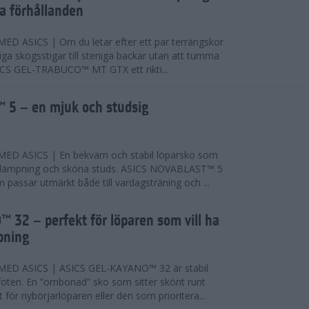
ta förhållanden
 ASICS | Om du letar efter ett par terrängskor
niga skogsstigar till steniga backar utan att tumma
ICS GEL-TRABUCO™ MT GTX ett rikti...
 5 – en mjuk och studsig
D ASICS | En bekväm och stabil löparsko som
 dämpning och sköna studs. ASICS NOVABLAST™ 5
passar utmärkt både till vardagsträning och ...
 32 – perfekt för löparen som vill ha
pning
ED ASICS | ASICS GEL-KAYANO™ 32 är stabil
foten. En ”ombonad” sko som sitter skönt runt
 för nybörjarlöparen eller den som prioritera...