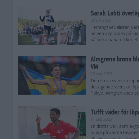
Sarah Lahti överl
20 okt 2025
Terrängspecialisten Sara
helgen avgjordes på Lid
på korta banan 4 km efter
Almgrens brons ble
VM
23 sep 2025
Den stora svenska löpar
deltagande svenska löpa
Tokyo. Almgren knep ett
Tufft väder för löp
11 sep 2025
Friidrotts-VM, som avg
bjuda på varma tävlings
uttagna svenska löparna 