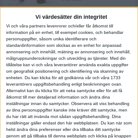
Vi värdesätter din integritet
ASICS NOVABLAST™ 5 – en mjuk
Vi och våra partners levenrorer och/eller får åtkomst till
och studsig mängdträningssko
information på en enhet, till exempel cookies, och behandlar
25 feb 2026
personuppgifter, såsom unika identifierare och
standardinformation som skickas av en enhet for anpassad
annonsering och innehåll, mätning av annonsering och innehåll,
ASICS GEL-KAYANO™ 32 – perfekt
målgruppsundersokningar och utveckling av tjänster.
Med din
för löparen som vill ha stabilitet
tillåtelse kan vi och våra leverantörer använda exakta uppgifter
och dämpning
om geografisk positionering och identifiering via skanning av
24 feb 2026
enheten. Du kan klicka för att godkänna vår och våra 1733
leverantörers uppgiftsbehandling enligt beskrivningen ovan.
Alternativt kan du klicka för att neka samtycke eller för att få
Sarah Lahti överlägsen vid
åtkomst till mer detaljerad information och ändra dina
terräng-SM
inställningar innan du samtycker.
Observera att viss behandling
20 okt 2025
av dina personuppgifter kanske inte kräver ditt samtycke, men
du har rätt att invända mot sådan uppgiftsbehandling. Dina
inställningar gäller endast den här webbplatsen. Du kan när som
helst ändra dina preferenser eller dra tillbaka ditt samtycke
Almgrens brons blev det stora
genom att gå tillbaka till denna webbplats och klicka på knappen