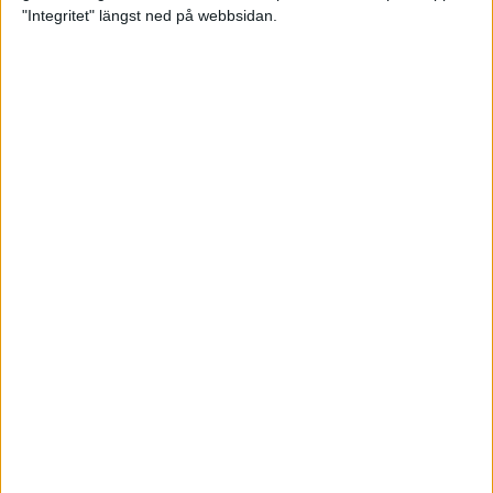
glädjeämnet för löparna i VM
"Integritet" längst ned på webbsidan.
23 sep 2025
Tufft väder för löparna i VM
11 sep 2025
Hanna Lindholm tog hem segern i
Tjejmilen 2025
6 sep 2025
Snabbaste segertiden på 12 år i
rekordstort adidas Stockholm
Halvmaraton
30 aug 2025