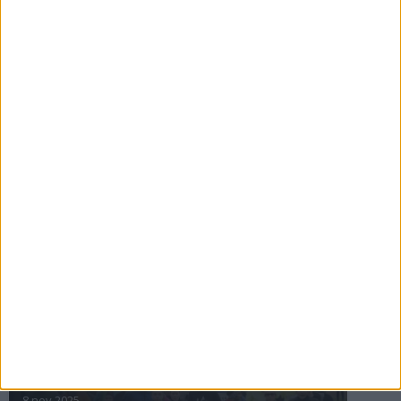
16 jul 2025
Bakslag för Almgren
11 jul 2025
Pihlströms tredje rekord
3 jul 2025
nästa ›
INTRESSANTA LOPP
Höstrusket • 8 november
8 nov 2025