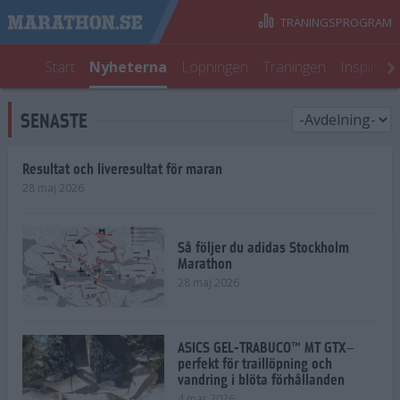
TRÄNINGSPROGRAM
Start
Nyheterna
Löpningen
Träningen
Inspirati
SENASTE
Resultat och liveresultat för maran
28 maj 2026
Så följer du adidas Stockholm
Marathon
28 maj 2026
ASICS GEL-TRABUCO™ MT GTX–
perfekt för traillöpning och
vandring i blöta förhållanden
4 mar 2026