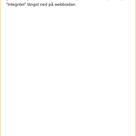
glädjeämnet för löparna i VM
"Integritet" längst ned på webbsidan.
23 sep 2025
Tufft väder för löparna i VM
11 sep 2025
Hanna Lindholm tog hem segern i
Tjejmilen 2025
6 sep 2025
Snabbaste segertiden på 12 år i
rekordstort adidas Stockholm
Halvmaraton
30 aug 2025