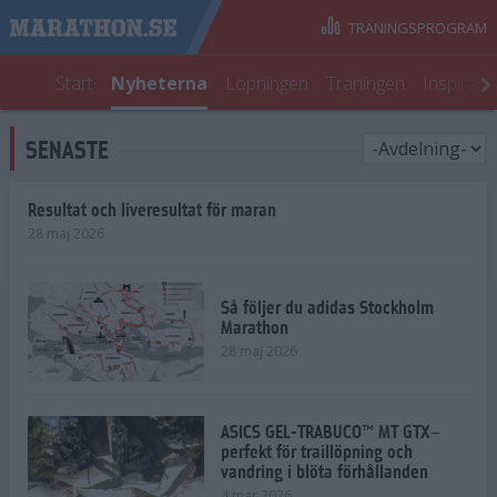
TRÄNINGSPROGRAM
Start
Nyheterna
Löpningen
Träningen
Inspirati
SENASTE
Resultat och liveresultat för maran
28 maj 2026
Så följer du adidas Stockholm
Marathon
28 maj 2026
ASICS GEL-TRABUCO™ MT GTX–
perfekt för traillöpning och
vandring i blöta förhållanden
4 mar 2026