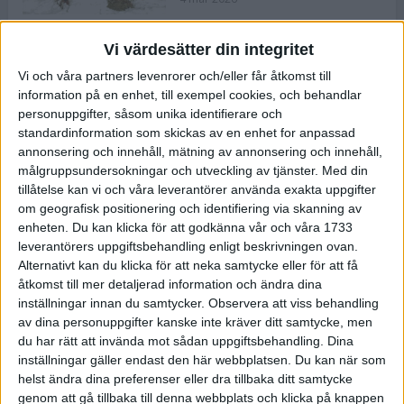
Vi värdesätter din integritet
ASICS NOVABLAST™ 5 – en mjuk
Vi och våra partners levenrorer och/eller får åtkomst till
och studsig mängdträningssko
information på en enhet, till exempel cookies, och behandlar
25 feb 2026
personuppgifter, såsom unika identifierare och
standardinformation som skickas av en enhet for anpassad
annonsering och innehåll, mätning av annonsering och innehåll,
ASICS GEL-KAYANO™ 32 – perfekt
målgruppsundersokningar och utveckling av tjänster.
Med din
för löparen som vill ha stabilitet
tillåtelse kan vi och våra leverantörer använda exakta uppgifter
och dämpning
om geografisk positionering och identifiering via skanning av
24 feb 2026
enheten. Du kan klicka för att godkänna vår och våra 1733
leverantörers uppgiftsbehandling enligt beskrivningen ovan.
Alternativt kan du klicka för att neka samtycke eller för att få
Sarah Lahti överlägsen vid
åtkomst till mer detaljerad information och ändra dina
terräng-SM
inställningar innan du samtycker.
Observera att viss behandling
20 okt 2025
av dina personuppgifter kanske inte kräver ditt samtycke, men
du har rätt att invända mot sådan uppgiftsbehandling. Dina
inställningar gäller endast den här webbplatsen. Du kan när som
helst ändra dina preferenser eller dra tillbaka ditt samtycke
Almgrens brons blev det stora
genom att gå tillbaka till denna webbplats och klicka på knappen