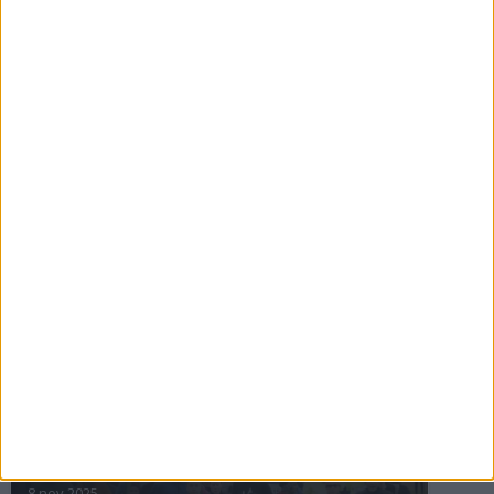
16 jul 2025
Bakslag för Almgren
11 jul 2025
Pihlströms tredje rekord
3 jul 2025
nästa ›
INTRESSANTA LOPP
Höstrusket • 8 november
8 nov 2025