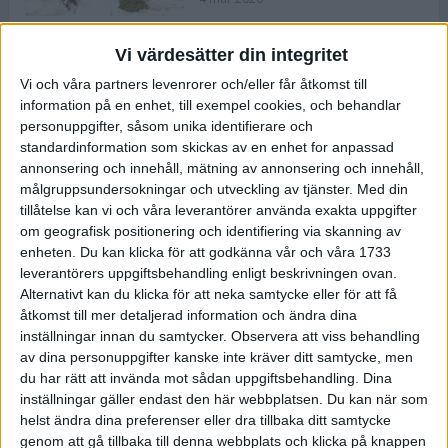
Vi värdesätter din integritet
ASICS NOVABLAST™ 5 – en mjuk
Vi och våra partners levenrorer och/eller får åtkomst till
och studsig mängdträningssko
information på en enhet, till exempel cookies, och behandlar
25 feb 2026
personuppgifter, såsom unika identifierare och
standardinformation som skickas av en enhet for anpassad
annonsering och innehåll, mätning av annonsering och innehåll,
ASICS GEL-KAYANO™ 32 – perfekt
målgruppsundersokningar och utveckling av tjänster.
Med din
för löparen som vill ha stabilitet
tillåtelse kan vi och våra leverantörer använda exakta uppgifter
och dämpning
om geografisk positionering och identifiering via skanning av
24 feb 2026
enheten. Du kan klicka för att godkänna vår och våra 1733
leverantörers uppgiftsbehandling enligt beskrivningen ovan.
Alternativt kan du klicka för att neka samtycke eller för att få
Sarah Lahti överlägsen vid
åtkomst till mer detaljerad information och ändra dina
terräng-SM
inställningar innan du samtycker.
Observera att viss behandling
20 okt 2025
av dina personuppgifter kanske inte kräver ditt samtycke, men
du har rätt att invända mot sådan uppgiftsbehandling. Dina
inställningar gäller endast den här webbplatsen. Du kan när som
helst ändra dina preferenser eller dra tillbaka ditt samtycke
Almgrens brons blev det stora
genom att gå tillbaka till denna webbplats och klicka på knappen