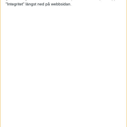
glädjeämnet för löparna i VM
"Integritet" längst ned på webbsidan.
23 sep 2025
Tufft väder för löparna i VM
11 sep 2025
Hanna Lindholm tog hem segern i
Tjejmilen 2025
6 sep 2025
Snabbaste segertiden på 12 år i
rekordstort adidas Stockholm
Halvmaraton
30 aug 2025