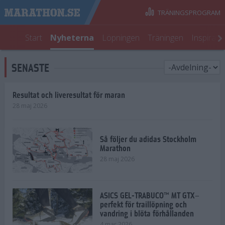
TRÄNINGSPROGRAM
Start
Nyheterna
Löpningen
Träningen
Inspirati
SENASTE
Resultat och liveresultat för maran
28 maj 2026
Så följer du adidas Stockholm
Marathon
28 maj 2026
ASICS GEL-TRABUCO™ MT GTX–
perfekt för traillöpning och
vandring i blöta förhållanden
4 mar 2026