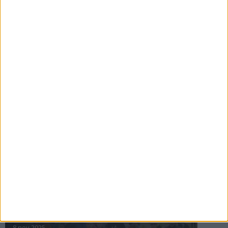
16 jul 2025
Bakslag för Almgren
11 jul 2025
Pihlströms tredje rekord
3 jul 2025
nästa ›
INTRESSANTA LOPP
Höstrusket • 8 november
8 nov 2025