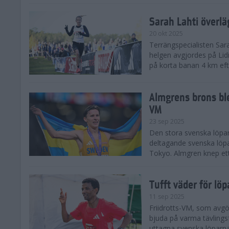
Sarah Lahti överl
20 okt 2025
Terrängspecialisten Sara
helgen avgjordes på Lid
på korta banan 4 km efter
Almgrens brons ble
VM
23 sep 2025
Den stora svenska löpar
deltagande svenska löpa
Tokyo. Almgren knep ett
Tufft väder för löp
11 sep 2025
Friidrotts-VM, som avg
bjuda på varma tävlings
uttagna svenska löparna 