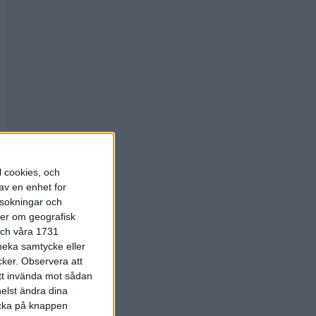
l cookies, och
av en enhet for
rsokningar och
ter om geografisk
 och våra 1731
 neka samtycke eller
cker.
Observera att
att invända mot sådan
elst ändra dina
licka på knappen