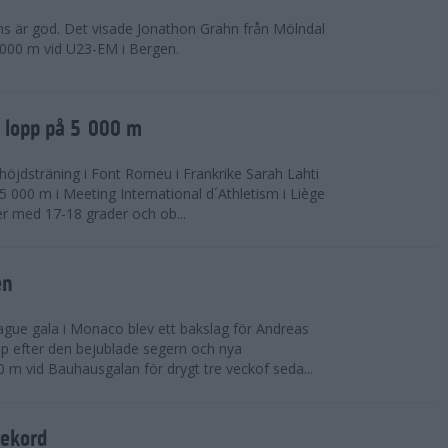
ns är god. Det visade Jonathon Grahn från Mölndal
 000 m vid U23-EM i Bergen.
a lopp på 5 000 m
höjdsträning i Font Romeu i Frankrike Sarah Lahti
 000 m i Meeting International d´Athletism i Liège
der med 17-18 grader och ob...
en
ue gala i Monaco blev ett bakslag för Andreas
opp efter den bejublade segern och nya
 m vid Bauhausgalan för drygt tre veckof seda...
rekord