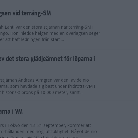
ägsen vid terräng-SM
h Lahti var den stora stjärnan när terräng-SM i
ingö. Hon inledde helgen med en överlägsen seger
 att haft ledningen från start ...
v det stora glädjeämnet för löparna i
stjärnan Andreas Almgren var den, av de nio
rna, som hävdade sig bäst under friidrotts-VM i
 historiskt brons på 10 000 meter, samt...
arna i VM
örs i Tokyo den 13–21 september, kommer att
förhållanden med hög luftfuktighet. Något de nio
inte är vana vid. Värst drabbas de som...