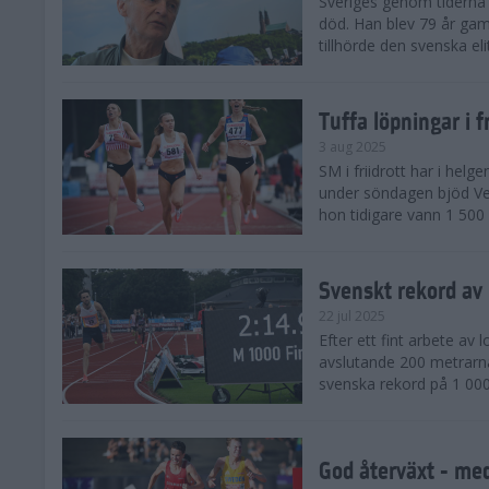
Sveriges genom tiderna 
död. Han blev 79 år gam
tillhörde den svenska eli
Tuffa löpningar i f
3 aug 2025
SM i friidrott har i helg
under söndagen bjöd Ver
hon tidigare vann 1 500 
Svenskt rekord av
22 jul 2025
Efter ett fint arbete av
avslutande 200 metrarna
svenska rekord på 1 000
God återväxt - med