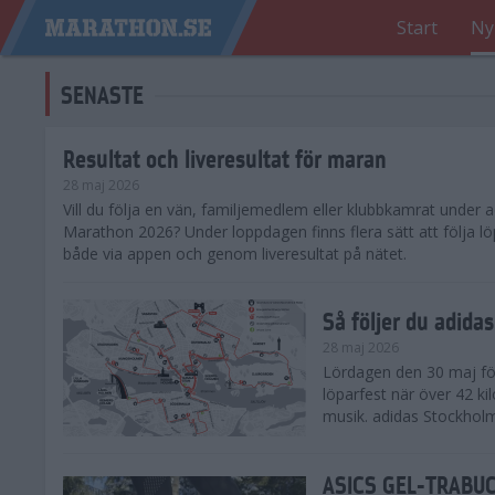
Start
Ny
SENASTE
Resultat och liveresultat för maran
28 maj 2026
​Vill du följa en vän, familjemedlem eller klubbkamrat under
Marathon 2026? Under loppdagen finns flera sätt att följa lö
både via appen och genom liveresultat på nätet.
Så följer du adid
28 maj 2026
Lördagen den 30 maj för
löparfest när över 42 ki
musik. adidas Stockholm
ASICS GEL-TRABUCO