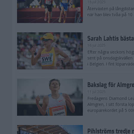
18 jul 2025
Återväxten på långdista
när han blev tvåa på 10
Sarah Lahtis bäst
16 jul 2025
Efter några veckors hög
sent på onsdagskvällen 5
i Belgien. I fint löparvä
Bakslag för Almgr
11 jul 2025
Fredagens Diamond Leag
Almgren, I sitt första l
europarekordet på 5 000
Pihlströms tredje 