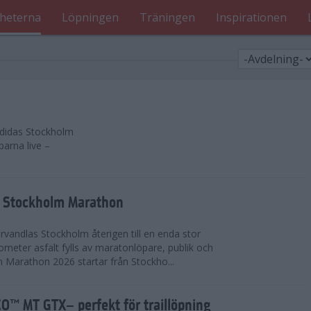
heterna
Löpningen
Träningen
Inspirationen
 adidas Stockholm
parna live –
as Stockholm Marathon
vandlas Stockholm återigen till en enda stor
lometer asfalt fylls av maratonlöpare, publik och
 Marathon 2026 startar från Stockho...
™ MT GTX– perfekt för traillöpning