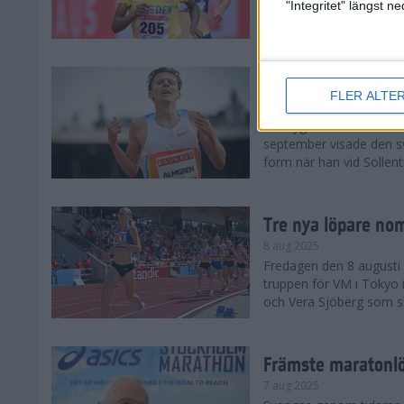
landskamp i friidrott, a
"Integritet" längst 
Stadion. Det blev svensk
Svenskt rekord nä
FLER ALTE
10 aug 2025
En dryg månad före frii
september visade den s
form när han vid Sollen
Tre nya löpare nom
8 aug 2025
Fredagen den 8 augusti n
truppen för VM i Tokyo 
och Vera Sjöberg som ska
Främste maratonl
7 aug 2025