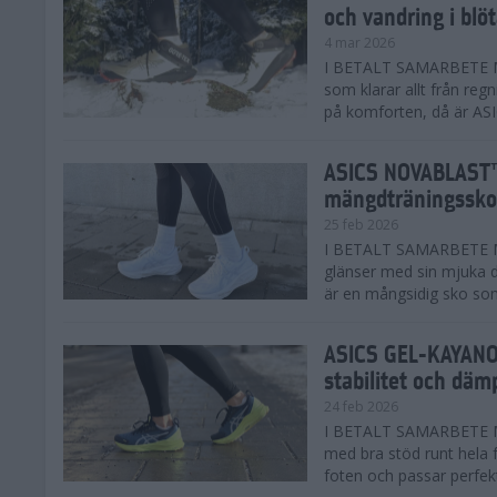
och vandring i blö
4 mar 2026
I BETALT SAMARBETE MED
som klarar allt från reg
på komforten, då är AS
ASICS NOVABLAST™
mängdträningssko
25 feb 2026
I BETALT SAMARBETE ME
glänser med sin mjuka
är en mångsidig sko som 
ASICS GEL-KAYANO™
stabilitet och däm
24 feb 2026
I BETALT SAMARBETE M
med bra stöd runt hela 
foten och passar perfekt