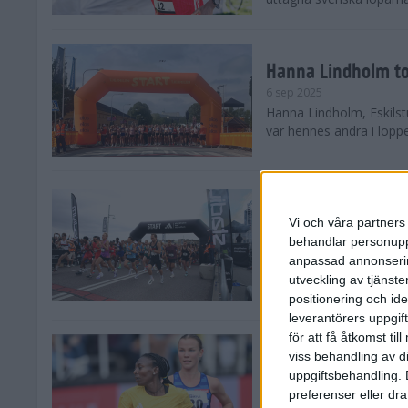
Hanna Lindholm to
6 sep 2025
Hanna Lindholm, Eskilstu
var hennes andra i lopp
Snabbaste segertid
Stockholm Halvma
Vi och våra partners 
30 aug 2025
behandlar personuppg
Ett slutsålt och rekord
anpassad annonserin
nästintill perfekt löparv
utveckling av tjänster
var 19,866 löpare anmäld
positionering och id
leverantörers uppgift
för att få åtkomst ti
Löparna viktiga n
viss behandling av d
26 aug 2025
uppgiftsbehandling. 
Den hundrade upplagan 
preferenser eller dra