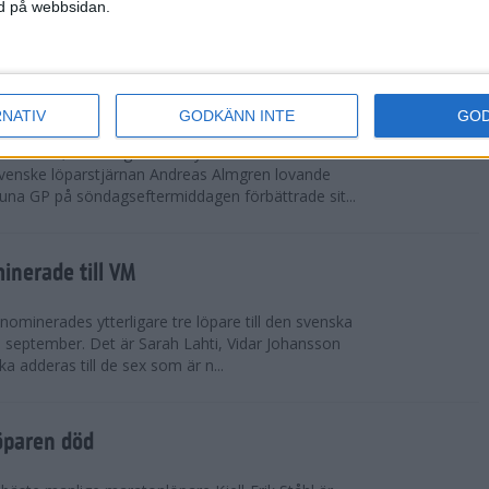
vgjordes inför fullsatta läktare på Stockholms
ned på webbsidan.
 seger i både dam- och herrkampen, delvi...
r Almgren testade VM-formen
RNATIV
GODKÄNN INTE
GO
drotts-VM, som avgörs i Tokyo den 13-21
venske löparstjärnan Andreas Almgren lovande
tuna GP på söndagseftermiddagen förbättrade sit...
inerade till VM
ominerades ytterligare tre löpare till den svenska
i september. Det är Sarah Lahti, Vidar Johansson
 adderas till de sex som är n...
öparen död