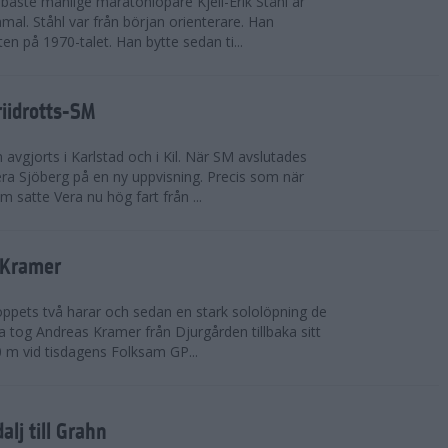
bäste manlige maratonlöpare Kjell-Erik Ståhl är
mal. Ståhl var från början orienterare. Han
ten på 1970-talet. Han bytte sedan ti...
riidrotts-SM
en avgjorts i Karlstad och i Kil. När SM avslutades
a Sjöberg på en ny uppvisning. Precis som när
m satte Vera nu hög fart från ...
 Kramer
 loppets två harar och sedan en stark sololöpning de
 tog Andreas Kramer från Djurgården tillbaka sitt
 m vid tisdagens Folksam GP...
alj till Grahn