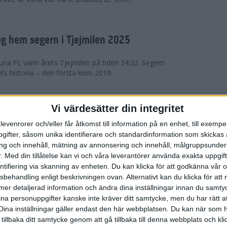
g hem segern i Tjejmilen 2025
na FI, vann årets Tjejmilen på tiden 34:32. Segern
ets historia – den första kom 2019.
en på 12 år i rekordstort adidas
Vi värdesätter din integritet
raton
levenrorer och/eller får åtkomst till information på en enhet, till exempe
ifter, såsom unika identifierare och standardinformation som skickas 
stort adidas Stockholm Halvmaraton avgjordes i
g och innehåll, mätning av annonsering och innehåll, målgruppsunde
äder. 18 grader, mulet och väldigt lite vind. Totalt
.
Med din tillåtelse kan vi och våra leverantörer använda exakta uppgif
a, varav 15,807 kom till sta...
entifiering via skanning av enheten. Du kan klicka för att godkänna vår
sbehandling enligt beskrivningen ovan. Alternativt kan du klicka för att
ll mer detaljerad information och ändra dina inställningar innan du samty
är Sverige vann Finnkampen
ina personuppgifter kanske inte kräver ditt samtycke, men du har rätt 
Dina inställningar gäller endast den här webbplatsen. Du kan när som h
av Finnkampen, världens äldsta och största
 tillbaka ditt samtycke genom att gå tillbaka till denna webbplats och k