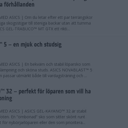
ta förhållanden
 ASICS | Om du letar efter ett par terrängskor
niga skogsstigar till steniga backar utan att tumma
ICS GEL-TRABUCO™ MT GTX ett rikti...
 5 – en mjuk och studsig
D ASICS | En bekväm och stabil löparsko som
 dämpning och sköna studs. ASICS NOVABLAST™ 5
passar utmärkt både till vardagsträning och ...
 32 – perfekt för löparen som vill ha
pning
ED ASICS | ASICS GEL-KAYANO™ 32 är stabil
foten. En ”ombonad” sko som sitter skönt runt
 för nybörjarlöparen eller den som prioritera...