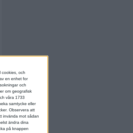
l cookies, och
av en enhet for
rsokningar och
ter om geografisk
 och våra 1733
 neka samtycke eller
cker.
Observera att
att invända mot sådan
elst ändra dina
licka på knappen