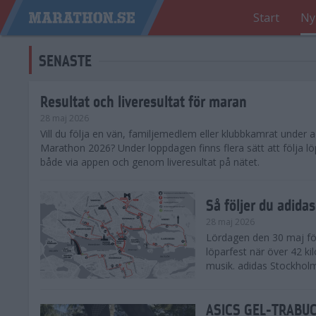
Start
Ny
SENASTE
Resultat och liveresultat för maran
28 maj 2026
​Vill du följa en vän, familjemedlem eller klubbkamrat under
Marathon 2026? Under loppdagen finns flera sätt att följa lö
både via appen och genom liveresultat på nätet.
Så följer du adid
28 maj 2026
Lördagen den 30 maj för
löparfest när över 42 ki
musik. adidas Stockholm
ASICS GEL-TRABUCO