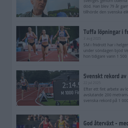
Sveriges genom tiderna 
död. Han blev 79 år gam
tillhörde den svenska eli
Tuffa löpningar i f
3 aug 2025
SM i friidrott har i helg
under söndagen bjöd Ver
hon tidigare vann 1 500 
Svenskt rekord av
22 jul 2025
Efter ett fint arbete av
avslutande 200 metrarna
svenska rekord på 1 000
God återväxt - med