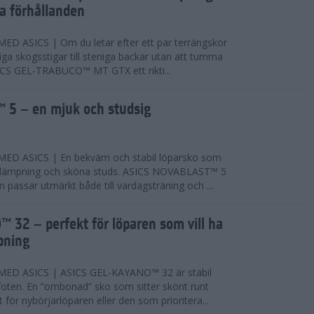
ta förhållanden
 ASICS | Om du letar efter ett par terrängskor
niga skogsstigar till steniga backar utan att tumma
ICS GEL-TRABUCO™ MT GTX ett rikti...
 5 – en mjuk och studsig
D ASICS | En bekväm och stabil löparsko som
 dämpning och sköna studs. ASICS NOVABLAST™ 5
passar utmärkt både till vardagsträning och ...
 32 – perfekt för löparen som vill ha
pning
ED ASICS | ASICS GEL-KAYANO™ 32 är stabil
foten. En ”ombonad” sko som sitter skönt runt
 för nybörjarlöparen eller den som prioritera...