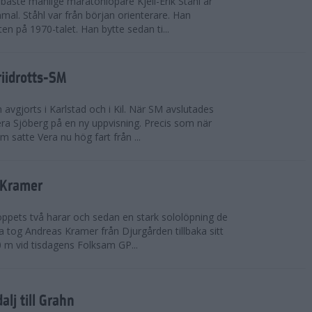
bäste manlige maratonlöpare Kjell-Erik Ståhl är
mal. Ståhl var från början orienterare. Han
ten på 1970-talet. Han bytte sedan ti...
riidrotts-SM
en avgjorts i Karlstad och i Kil. När SM avslutades
a Sjöberg på en ny uppvisning. Precis som när
m satte Vera nu hög fart från ...
 Kramer
 loppets två harar och sedan en stark sololöpning de
 tog Andreas Kramer från Djurgården tillbaka sitt
 m vid tisdagens Folksam GP...
alj till Grahn