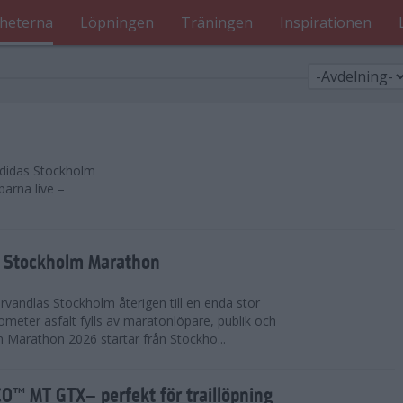
heterna
Löpningen
Träningen
Inspirationen
 adidas Stockholm
parna live –
as Stockholm Marathon
vandlas Stockholm återigen till en enda stor
lometer asfalt fylls av maratonlöpare, publik och
 Marathon 2026 startar från Stockho...
™ MT GTX– perfekt för traillöpning