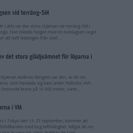
ägsen vid terräng-SM
h Lahti var den stora stjärnan när terräng-SM i
ingö. Hon inledde helgen med en överlägsen seger
 att haft ledningen från start ...
v det stora glädjeämnet för löparna i
stjärnan Andreas Almgren var den, av de nio
rna, som hävdade sig bäst under friidrotts-VM i
 historiskt brons på 10 000 meter, samt...
arna i VM
örs i Tokyo den 13–21 september, kommer att
förhållanden med hög luftfuktighet. Något de nio
inte är vana vid. Värst drabbas de som...