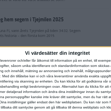
g hem segern i Tjejmilen 2025
na FI, vann årets Tjejmilen på tiden 34:32. Segern
ets historia – den första kom 2019.
en på 12 år i rekordstort adidas
Vi värdesätter din integritet
raton
levenrorer och/eller får åtkomst till information på en enhet, till exempe
ifter, såsom unika identifierare och standardinformation som skickas 
stort adidas Stockholm Halvmaraton avgjordes i
g och innehåll, mätning av annonsering och innehåll, målgruppsunde
äder. 18 grader, mulet och väldigt lite vind. Totalt
.
Med din tillåtelse kan vi och våra leverantörer använda exakta uppgif
a, varav 15,807 kom till sta...
entifiering via skanning av enheten. Du kan klicka för att godkänna vår
sbehandling enligt beskrivningen ovan. Alternativt kan du klicka för att
ll mer detaljerad information och ändra dina inställningar innan du samty
är Sverige vann Finnkampen
ina personuppgifter kanske inte kräver ditt samtycke, men du har rätt 
Dina inställningar gäller endast den här webbplatsen. Du kan när som h
av Finnkampen, världens äldsta och största
 tillbaka ditt samtycke genom att gå tillbaka till denna webbplats och k