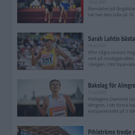
18 jul 2025
Återväxten på långdista
när han blev tvåa på 10
Sarah Lahtis bäst
16 jul 2025
Efter några veckors hög
sent på onsdagskvällen 5
i Belgien. I fint löparvä
Bakslag för Almgr
11 jul 2025
Fredagens Diamond Leag
Almgren, I sitt första l
europarekordet på 5 000
Pihlströms tredje 