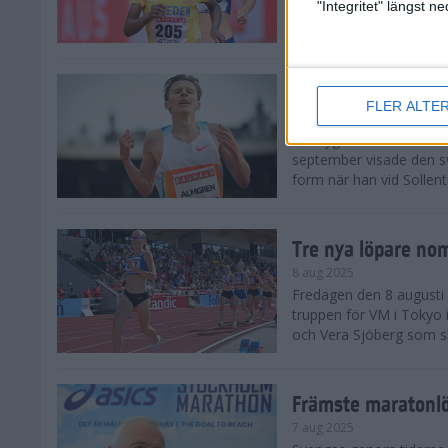
landskamp i friidrott, a
"Integritet" längst 
Stadion. Det blev svensk
Svenskt rekord nä
FLER ALTE
10 aug 2025
En dryg månad före frii
september visade den s
form när han vid Sollen
Tre nya löpare nom
8 aug 2025
Fredagen den 8 augusti n
truppen för VM i Tokyo 
och Vera Sjöberg som ska
Främste maratonl
7 aug 2025