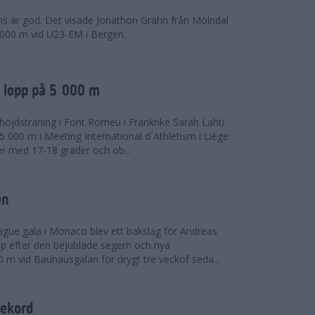
ns är god. Det visade Jonathon Grahn från Mölndal
 000 m vid U23-EM i Bergen.
a lopp på 5 000 m
höjdsträning i Font Romeu i Frankrike Sarah Lahti
 000 m i Meeting International d´Athletism i Liège
der med 17-18 grader och ob...
en
ue gala i Monaco blev ett bakslag för Andreas
opp efter den bejublade segern och nya
 m vid Bauhausgalan för drygt tre veckof seda...
rekord