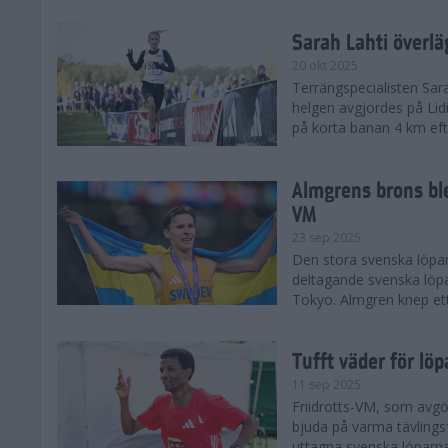
Sarah Lahti överl
20 okt 2025
Terrängspecialisten Sara
helgen avgjordes på Lid
på korta banan 4 km efter
Almgrens brons ble
VM
23 sep 2025
Den stora svenska löpar
deltagande svenska löpa
Tokyo. Almgren knep ett
Tufft väder för löp
11 sep 2025
Friidrotts-VM, som avg
bjuda på varma tävlings
uttagna svenska löparna 