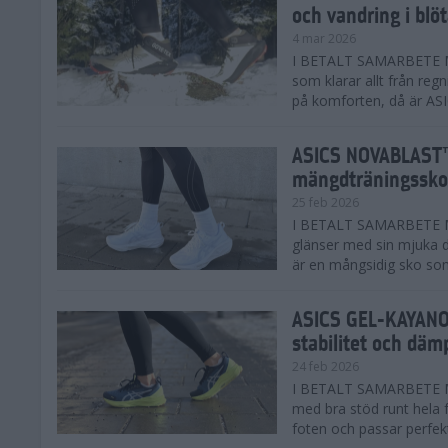
och vandring i blö
4 mar 2026
I BETALT SAMARBETE MED
som klarar allt från reg
på komforten, då är AS
ASICS NOVABLAST™
mängdträningssko
25 feb 2026
I BETALT SAMARBETE ME
glänser med sin mjuka
är en mångsidig sko som 
ASICS GEL-KAYANO™
stabilitet och däm
24 feb 2026
I BETALT SAMARBETE M
med bra stöd runt hela 
foten och passar perfekt