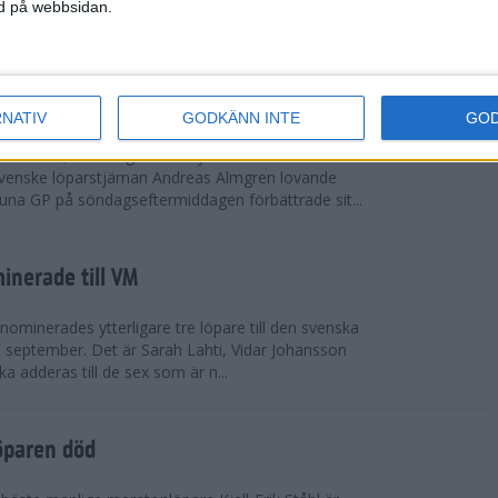
vgjordes inför fullsatta läktare på Stockholms
ned på webbsidan.
 seger i både dam- och herrkampen, delvi...
r Almgren testade VM-formen
RNATIV
GODKÄNN INTE
GO
drotts-VM, som avgörs i Tokyo den 13-21
venske löparstjärnan Andreas Almgren lovande
tuna GP på söndagseftermiddagen förbättrade sit...
inerade till VM
ominerades ytterligare tre löpare till den svenska
i september. Det är Sarah Lahti, Vidar Johansson
 adderas till de sex som är n...
öparen död