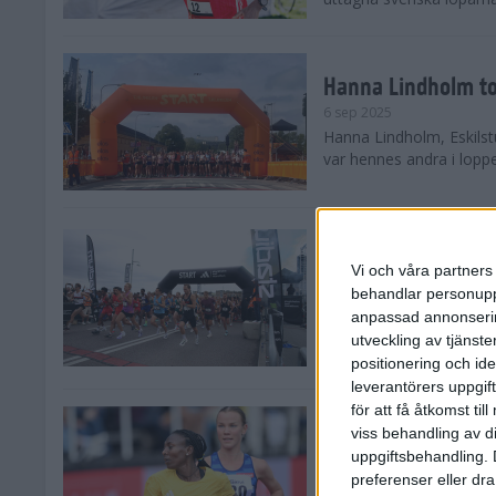
Hanna Lindholm to
6 sep 2025
Hanna Lindholm, Eskilstu
var hennes andra i lopp
Snabbaste segertid
Stockholm Halvma
Vi och våra partners 
30 aug 2025
behandlar personuppg
Ett slutsålt och rekord
anpassad annonserin
nästintill perfekt löparv
utveckling av tjänster
var 19,866 löpare anmäld
positionering och id
leverantörers uppgift
för att få åtkomst ti
Löparna viktiga n
viss behandling av d
26 aug 2025
uppgiftsbehandling. 
Den hundrade upplagan 
preferenser eller dra