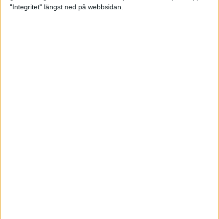
glädjeämnet för löparna i VM
"Integritet" längst ned på webbsidan.
23 sep 2025
Tufft väder för löparna i VM
11 sep 2025
Hanna Lindholm tog hem segern i
Tjejmilen 2025
6 sep 2025
Snabbaste segertiden på 12 år i
rekordstort adidas Stockholm
Halvmaraton
30 aug 2025