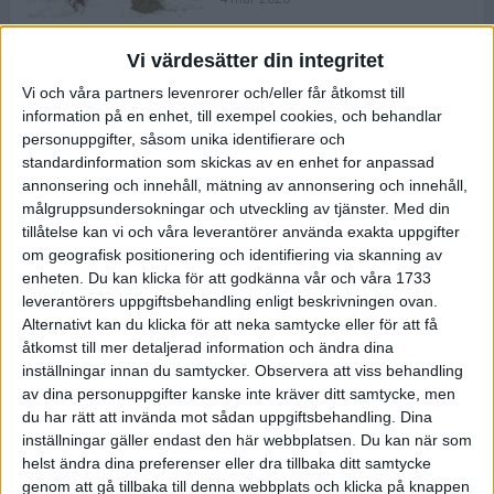
Vi värdesätter din integritet
ASICS NOVABLAST™ 5 – en mjuk
Vi och våra partners levenrorer och/eller får åtkomst till
och studsig mängdträningssko
information på en enhet, till exempel cookies, och behandlar
25 feb 2026
personuppgifter, såsom unika identifierare och
standardinformation som skickas av en enhet for anpassad
annonsering och innehåll, mätning av annonsering och innehåll,
ASICS GEL-KAYANO™ 32 – perfekt
målgruppsundersokningar och utveckling av tjänster.
Med din
för löparen som vill ha stabilitet
tillåtelse kan vi och våra leverantörer använda exakta uppgifter
och dämpning
om geografisk positionering och identifiering via skanning av
24 feb 2026
enheten. Du kan klicka för att godkänna vår och våra 1733
leverantörers uppgiftsbehandling enligt beskrivningen ovan.
Alternativt kan du klicka för att neka samtycke eller för att få
Sarah Lahti överlägsen vid
åtkomst till mer detaljerad information och ändra dina
terräng-SM
inställningar innan du samtycker.
Observera att viss behandling
20 okt 2025
av dina personuppgifter kanske inte kräver ditt samtycke, men
du har rätt att invända mot sådan uppgiftsbehandling. Dina
inställningar gäller endast den här webbplatsen. Du kan när som
helst ändra dina preferenser eller dra tillbaka ditt samtycke
Almgrens brons blev det stora
genom att gå tillbaka till denna webbplats och klicka på knappen