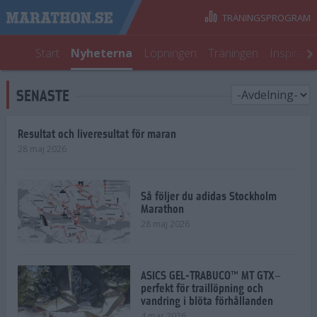
TRÄNINGSPROGRAM
Start
Nyheterna
Löpningen
Träningen
Inspirati
SENASTE
Resultat och liveresultat för maran
28 maj 2026
Så följer du adidas Stockholm
Marathon
28 maj 2026
ASICS GEL-TRABUCO™ MT GTX–
perfekt för traillöpning och
vandring i blöta förhållanden
4 mar 2026