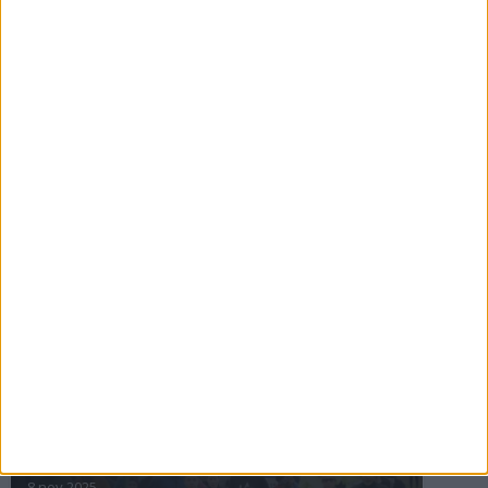
16 jul 2025
Bakslag för Almgren
11 jul 2025
Pihlströms tredje rekord
3 jul 2025
nästa ›
INTRESSANTA LOPP
Höstrusket • 8 november
8 nov 2025