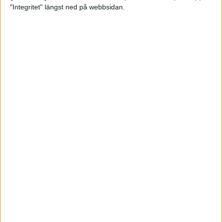
glädjeämnet för löparna i VM
"Integritet" längst ned på webbsidan.
23 sep 2025
Tufft väder för löparna i VM
11 sep 2025
Hanna Lindholm tog hem segern i
Tjejmilen 2025
6 sep 2025
Snabbaste segertiden på 12 år i
rekordstort adidas Stockholm
Halvmaraton
30 aug 2025