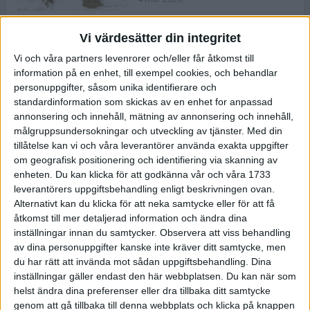
Vi värdesätter din integritet
ASICS NOVABLAST™ 5 – en mjuk
Vi och våra partners levenrorer och/eller får åtkomst till
och studsig mängdträningssko
information på en enhet, till exempel cookies, och behandlar
25 feb 2026
personuppgifter, såsom unika identifierare och
standardinformation som skickas av en enhet for anpassad
annonsering och innehåll, mätning av annonsering och innehåll,
ASICS GEL-KAYANO™ 32 – perfekt
målgruppsundersokningar och utveckling av tjänster.
Med din
för löparen som vill ha stabilitet
tillåtelse kan vi och våra leverantörer använda exakta uppgifter
och dämpning
om geografisk positionering och identifiering via skanning av
24 feb 2026
enheten. Du kan klicka för att godkänna vår och våra 1733
leverantörers uppgiftsbehandling enligt beskrivningen ovan.
Alternativt kan du klicka för att neka samtycke eller för att få
Sarah Lahti överlägsen vid
åtkomst till mer detaljerad information och ändra dina
terräng-SM
inställningar innan du samtycker.
Observera att viss behandling
20 okt 2025
av dina personuppgifter kanske inte kräver ditt samtycke, men
du har rätt att invända mot sådan uppgiftsbehandling. Dina
inställningar gäller endast den här webbplatsen. Du kan när som
helst ändra dina preferenser eller dra tillbaka ditt samtycke
Almgrens brons blev det stora
genom att gå tillbaka till denna webbplats och klicka på knappen