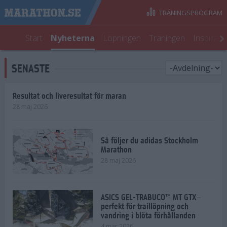
TRÄNINGSPROGRAM
Start
Nyheterna
Löpningen
Träningen
Inspirati
SENASTE
Resultat och liveresultat för maran
28 maj 2026
Så följer du adidas Stockholm
Marathon
28 maj 2026
ASICS GEL-TRABUCO™ MT GTX–
perfekt för traillöpning och
vandring i blöta förhållanden
4 mar 2026