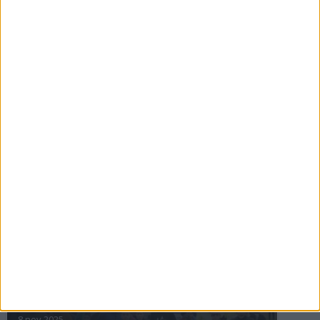
16 jul 2025
Bakslag för Almgren
11 jul 2025
Pihlströms tredje rekord
3 jul 2025
nästa ›
INTRESSANTA LOPP
Höstrusket • 8 november
8 nov 2025