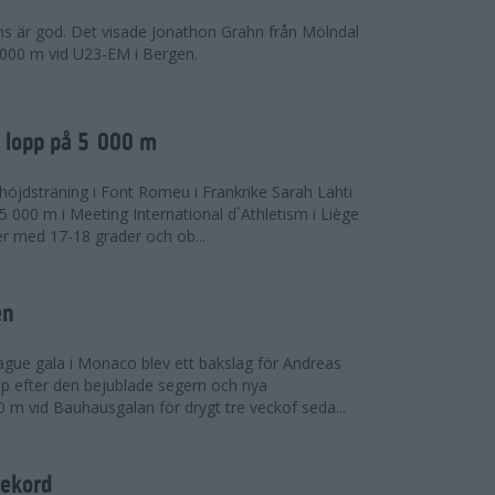
ns är god. Det visade Jonathon Grahn från Mölndal
 000 m vid U23-EM i Bergen.
a lopp på 5 000 m
höjdsträning i Font Romeu i Frankrike Sarah Lahti
 000 m i Meeting International d´Athletism i Liège
der med 17-18 grader och ob...
en
ue gala i Monaco blev ett bakslag för Andreas
opp efter den bejublade segern och nya
 m vid Bauhausgalan för drygt tre veckof seda...
rekord