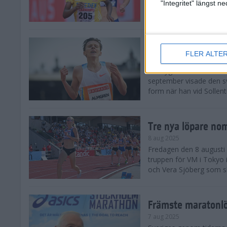
landskamp i friidrott, a
"Integritet" längst 
Stadion. Det blev svensk
Svenskt rekord nä
FLER ALTE
10 aug 2025
En dryg månad före frii
september visade den s
form när han vid Sollen
Tre nya löpare nom
8 aug 2025
Fredagen den 8 augusti n
truppen för VM i Tokyo 
och Vera Sjöberg som ska
Främste maratonl
7 aug 2025