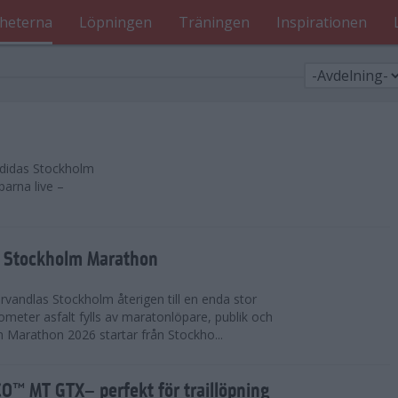
heterna
Löpningen
Träningen
Inspirationen
 adidas Stockholm
parna live –
as Stockholm Marathon
vandlas Stockholm återigen till en enda stor
lometer asfalt fylls av maratonlöpare, publik och
 Marathon 2026 startar från Stockho...
™ MT GTX– perfekt för traillöpning