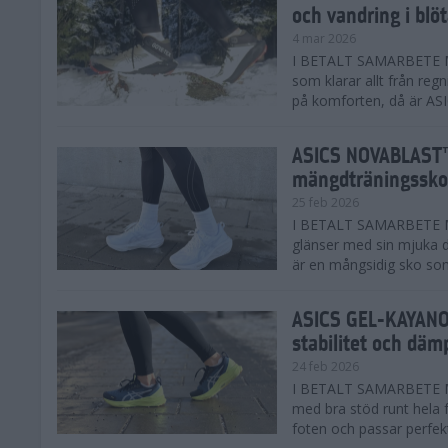
och vandring i blö
4 mar 2026
I BETALT SAMARBETE MED
som klarar allt från reg
på komforten, då är AS
ASICS NOVABLAST™
mängdträningssko
25 feb 2026
I BETALT SAMARBETE ME
glänser med sin mjuka
är en mångsidig sko som 
ASICS GEL-KAYANO™
stabilitet och däm
24 feb 2026
I BETALT SAMARBETE M
med bra stöd runt hela 
foten och passar perfekt