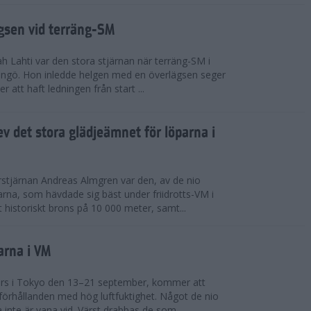
ägsen vid terräng-SM
h Lahti var den stora stjärnan när terräng-SM i
ingö. Hon inledde helgen med en överlägsen seger
 att haft ledningen från start ...
v det stora glädjeämnet för löparna i
stjärnan Andreas Almgren var den, av de nio
rna, som hävdade sig bäst under friidrotts-VM i
 historiskt brons på 10 000 meter, samt...
arna i VM
örs i Tokyo den 13–21 september, kommer att
förhållanden med hög luftfuktighet. Något de nio
inte är vana vid. Värst drabbas de som...