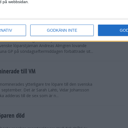
vgjordes inför fullsatta läktare på Stockholms
ned på webbsidan.
 seger i både dam- och herrkampen, delvi...
r Almgren testade VM-formen
RNATIV
GODKÄNN INTE
GO
drotts-VM, som avgörs i Tokyo den 13-21
venske löparstjärnan Andreas Almgren lovande
tuna GP på söndagseftermiddagen förbättrade sit...
inerade till VM
ominerades ytterligare tre löpare till den svenska
i september. Det är Sarah Lahti, Vidar Johansson
 adderas till de sex som är n...
öparen död