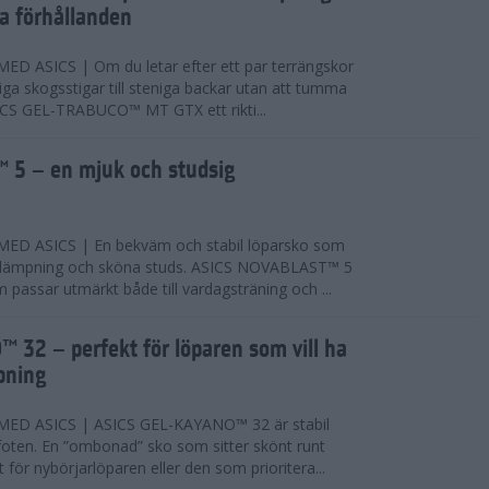
ta förhållanden
 ASICS | Om du letar efter ett par terrängskor
niga skogsstigar till steniga backar utan att tumma
ICS GEL-TRABUCO™ MT GTX ett rikti...
 5 – en mjuk och studsig
D ASICS | En bekväm och stabil löparsko som
 dämpning och sköna studs. ASICS NOVABLAST™ 5
passar utmärkt både till vardagsträning och ...
 32 – perfekt för löparen som vill ha
pning
ED ASICS | ASICS GEL-KAYANO™ 32 är stabil
foten. En ”ombonad” sko som sitter skönt runt
 för nybörjarlöparen eller den som prioritera...