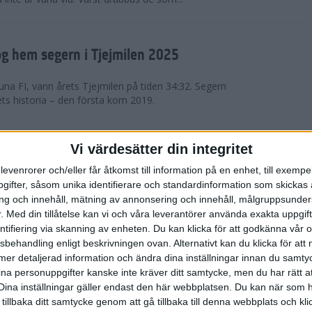
g hem segern i Tjejmilen 2025
na FI, vann årets Tjejmilen på tiden 34:32. Segern
ets historia – den första kom 2019.
en på 12 år i rekordstort adidas
Vi värdesätter din integritet
raton
levenrorer och/eller får åtkomst till information på en enhet, till exempe
ifter, såsom unika identifierare och standardinformation som skickas 
stort adidas Stockholm Halvmaraton avgjordes i
g och innehåll, mätning av annonsering och innehåll, målgruppsunde
äder. 18 grader, mulet och väldigt lite vind. Totalt
.
Med din tillåtelse kan vi och våra leverantörer använda exakta uppgif
a, varav 15,807 kom till sta...
entifiering via skanning av enheten. Du kan klicka för att godkänna vår
sbehandling enligt beskrivningen ovan. Alternativt kan du klicka för att
ll mer detaljerad information och ändra dina inställningar innan du samty
är Sverige vann Finnkampen
ina personuppgifter kanske inte kräver ditt samtycke, men du har rätt 
Dina inställningar gäller endast den här webbplatsen. Du kan när som h
av Finnkampen, världens äldsta och största
 tillbaka ditt samtycke genom att gå tillbaka till denna webbplats och k