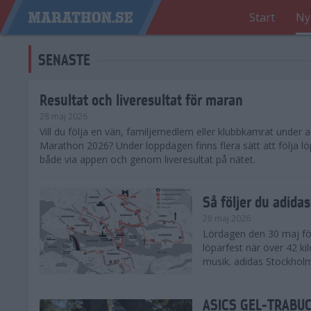
Start
Ny
SENASTE
Resultat och liveresultat för maran
28 maj 2026
​Vill du följa en vän, familjemedlem eller klubbkamrat under
Marathon 2026? Under loppdagen finns flera sätt att följa lö
både via appen och genom liveresultat på nätet.
Så följer du adid
28 maj 2026
Lördagen den 30 maj för
löparfest när över 42 ki
musik. adidas Stockholm
ASICS GEL-TRABUCO