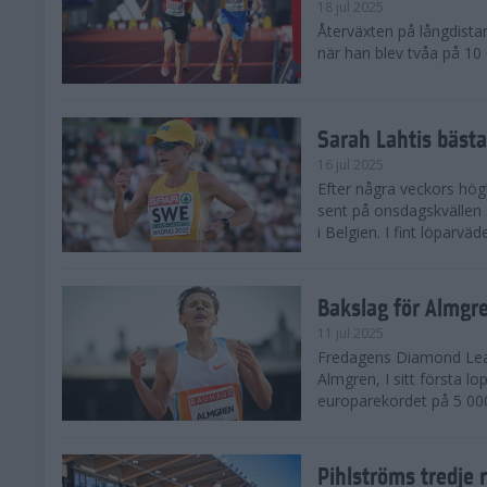
18 jul 2025
Återväxten på långdista
när han blev tvåa på 10
Sarah Lahtis bäst
16 jul 2025
Efter några veckors hög
sent på onsdagskvällen 5
i Belgien. I fint löparvä
Bakslag för Almgr
11 jul 2025
Fredagens Diamond Leag
Almgren, I sitt första l
europarekordet på 5 000
Pihlströms tredje 