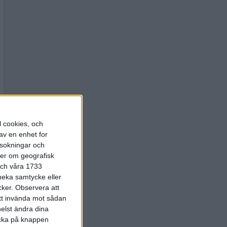
l cookies, och
av en enhet for
rsokningar och
ter om geografisk
 och våra 1733
 neka samtycke eller
cker.
Observera att
att invända mot sådan
elst ändra dina
licka på knappen