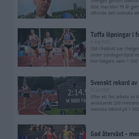
Sveriges genom tiderna 
död. Han blev 79 år gam
tillhörde den svenska eli
Tuffa löpningar i f
3 aug 2025
SM i friidrott har i helg
under söndagen bjöd Ver
hon tidigare vann 1 500 
Svenskt rekord av
22 jul 2025
Efter ett fint arbete av
avslutande 200 metrarna
svenska rekord på 1 000
God återväxt - med