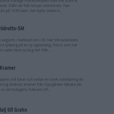
bäste manlige maratonlöpare Kjell-Erik Ståhl är
mal. Ståhl var från början orienterare. Han
ten på 1970-talet. Han bytte sedan ti...
riidrotts-SM
en avgjorts i Karlstad och i Kil. När SM avslutades
a Sjöberg på en ny uppvisning. Precis som när
m satte Vera nu hög fart från ...
 Kramer
 loppets två harar och sedan en stark sololöpning de
 tog Andreas Kramer från Djurgården tillbaka sitt
 m vid tisdagens Folksam GP...
alj till Grahn