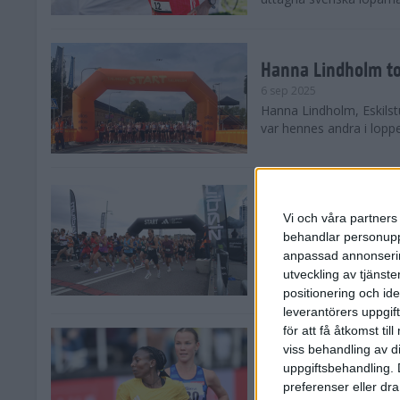
Hanna Lindholm to
6 sep 2025
Hanna Lindholm, Eskilstu
var hennes andra i lopp
Snabbaste segertid
Stockholm Halvma
Vi och våra partners 
30 aug 2025
behandlar personuppg
Ett slutsålt och rekord
anpassad annonserin
nästintill perfekt löparv
utveckling av tjänster
var 19,866 löpare anmäld
positionering och id
leverantörers uppgift
för att få åtkomst ti
Löparna viktiga n
viss behandling av d
26 aug 2025
uppgiftsbehandling. 
Den hundrade upplagan 
preferenser eller dra