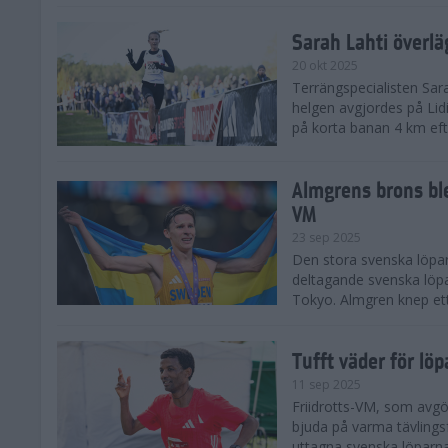
Sarah Lahti överl
20 okt 2025
Terrängspecialisten Sara
helgen avgjordes på Lid
på korta banan 4 km efter
Almgrens brons ble
VM
23 sep 2025
Den stora svenska löpar
deltagande svenska löpa
Tokyo. Almgren knep ett
Tufft väder för löp
11 sep 2025
Friidrotts-VM, som avg
bjuda på varma tävlings
uttagna svenska löparna 