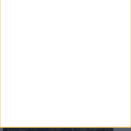
16 jul 2025
Bakslag för Almgren
11 jul 2025
Pihlströms tredje rekord
3 jul 2025
nästa ›
INTRESSANTA LOPP
Höstrusket • 8 november
8 nov 2025