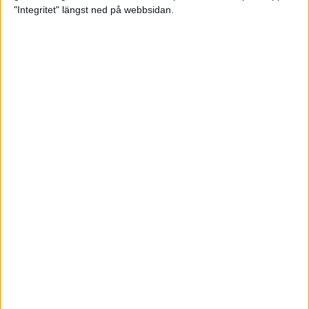
glädjeämnet för löparna i VM
"Integritet" längst ned på webbsidan.
23 sep 2025
Tufft väder för löparna i VM
11 sep 2025
Hanna Lindholm tog hem segern i
Tjejmilen 2025
6 sep 2025
Snabbaste segertiden på 12 år i
rekordstort adidas Stockholm
Halvmaraton
30 aug 2025