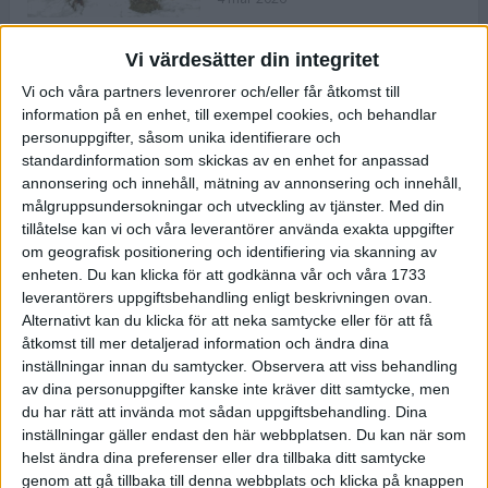
Vi värdesätter din integritet
ASICS NOVABLAST™ 5 – en mjuk
Vi och våra partners levenrorer och/eller får åtkomst till
och studsig mängdträningssko
information på en enhet, till exempel cookies, och behandlar
25 feb 2026
personuppgifter, såsom unika identifierare och
standardinformation som skickas av en enhet for anpassad
annonsering och innehåll, mätning av annonsering och innehåll,
ASICS GEL-KAYANO™ 32 – perfekt
målgruppsundersokningar och utveckling av tjänster.
Med din
för löparen som vill ha stabilitet
tillåtelse kan vi och våra leverantörer använda exakta uppgifter
och dämpning
om geografisk positionering och identifiering via skanning av
24 feb 2026
enheten. Du kan klicka för att godkänna vår och våra 1733
leverantörers uppgiftsbehandling enligt beskrivningen ovan.
Alternativt kan du klicka för att neka samtycke eller för att få
Sarah Lahti överlägsen vid
åtkomst till mer detaljerad information och ändra dina
terräng-SM
inställningar innan du samtycker.
Observera att viss behandling
20 okt 2025
av dina personuppgifter kanske inte kräver ditt samtycke, men
du har rätt att invända mot sådan uppgiftsbehandling. Dina
inställningar gäller endast den här webbplatsen. Du kan när som
helst ändra dina preferenser eller dra tillbaka ditt samtycke
Almgrens brons blev det stora
genom att gå tillbaka till denna webbplats och klicka på knappen