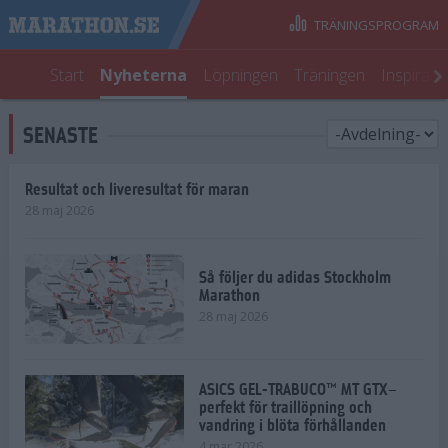
TRÄNINGSPROGRAM
Start
Nyheterna
Löpningen
Träningen
Inspirati
SENASTE
Resultat och liveresultat för maran
28 maj 2026
Så följer du adidas Stockholm
Marathon
28 maj 2026
ASICS GEL-TRABUCO™ MT GTX–
perfekt för traillöpning och
vandring i blöta förhållanden
4 mar 2026