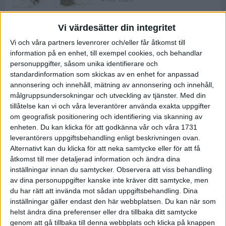
Vi värdesätter din integritet
ASICS NOVABLAST™ 5 – en mjuk
Vi och våra partners levenrorer och/eller får åtkomst till
och studsig mängdträningssko
information på en enhet, till exempel cookies, och behandlar
25 feb 2026
personuppgifter, såsom unika identifierare och
standardinformation som skickas av en enhet for anpassad
annonsering och innehåll, mätning av annonsering och innehåll,
ASICS GEL-KAYANO™ 32 – perfekt
målgruppsundersokningar och utveckling av tjänster.
Med din
för löparen som vill ha stabilitet
tillåtelse kan vi och våra leverantörer använda exakta uppgifter
och dämpning
om geografisk positionering och identifiering via skanning av
24 feb 2026
enheten. Du kan klicka för att godkänna vår och våra 1731
leverantörers uppgiftsbehandling enligt beskrivningen ovan.
Alternativt kan du klicka för att neka samtycke eller för att få
Sarah Lahti överlägsen vid
åtkomst till mer detaljerad information och ändra dina
terräng-SM
inställningar innan du samtycker.
Observera att viss behandling
20 okt 2025
av dina personuppgifter kanske inte kräver ditt samtycke, men
du har rätt att invända mot sådan uppgiftsbehandling. Dina
inställningar gäller endast den här webbplatsen. Du kan när som
helst ändra dina preferenser eller dra tillbaka ditt samtycke
Almgrens brons blev det stora
genom att gå tillbaka till denna webbplats och klicka på knappen