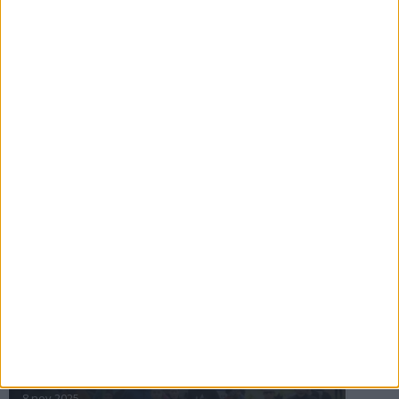
16 jul 2025
Bakslag för Almgren
11 jul 2025
Pihlströms tredje rekord
3 jul 2025
nästa ›
INTRESSANTA LOPP
Höstrusket • 8 november
8 nov 2025