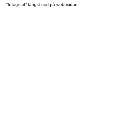
glädjeämnet för löparna i VM
"Integritet" längst ned på webbsidan.
23 sep 2025
Tufft väder för löparna i VM
11 sep 2025
Hanna Lindholm tog hem segern i
Tjejmilen 2025
6 sep 2025
Snabbaste segertiden på 12 år i
rekordstort adidas Stockholm
Halvmaraton
30 aug 2025