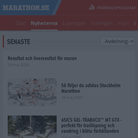
TRÄNINGSPROGRAM
Start
Nyheterna
Löpningen
Träningen
Inspirati
SENASTE
Resultat och liveresultat för maran
28 maj 2026
Så följer du adidas Stockholm
Marathon
28 maj 2026
ASICS GEL-TRABUCO™ MT GTX–
perfekt för traillöpning och
vandring i blöta förhållanden
4 mar 2026