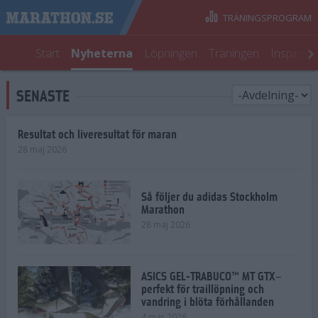
TRÄNINGSPROGRAM
Start
Nyheterna
Löpningen
Träningen
Inspirati
SENASTE
Resultat och liveresultat för maran
28 maj 2026
Så följer du adidas Stockholm
Marathon
28 maj 2026
ASICS GEL-TRABUCO™ MT GTX–
perfekt för traillöpning och
vandring i blöta förhållanden
4 mar 2026