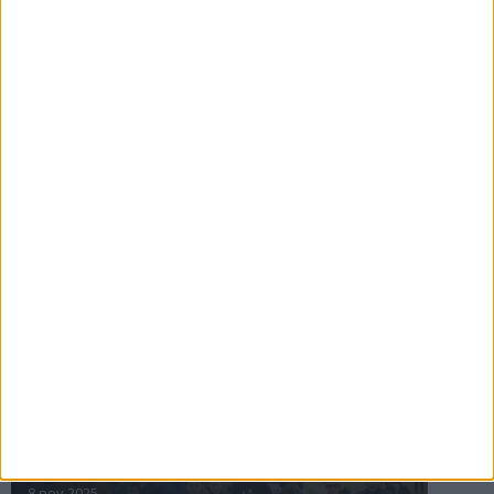
16 jul 2025
Bakslag för Almgren
11 jul 2025
Pihlströms tredje rekord
3 jul 2025
nästa ›
INTRESSANTA LOPP
Höstrusket • 8 november
8 nov 2025