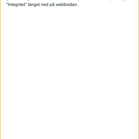
glädjeämnet för löparna i VM
"Integritet" längst ned på webbsidan.
23 sep 2025
Tufft väder för löparna i VM
11 sep 2025
Hanna Lindholm tog hem segern i
Tjejmilen 2025
6 sep 2025
Snabbaste segertiden på 12 år i
rekordstort adidas Stockholm
Halvmaraton
30 aug 2025